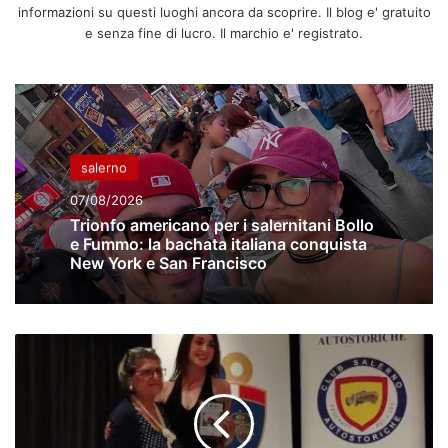
informazioni su questi luoghi ancora da scoprire. Il blog e' gratuito
e senza fine di lucro. Il marchio e' registrato.
salerno
07/08/2026
Trionfo americano per i salernitani Bollo
e Fummo: la bachata italiana conquista
New York e San Francisco
Club
Salerno
autostoriche