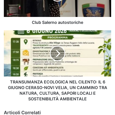
Club Salerno autostoriche
TRANSUMANZA
ECOLOGICA
NEL
CILENTO:
IL
6
GIUGNO
CERASO-
NOVI
VELIA,
TRANSUMANZA ECOLOGICA NEL CILENTO: IL 6
UN
GIUGNO CERASO-NOVI VELIA, UN CAMMINO TRA
CAMMINO
NATURA, CULTURA, SAPORI LOCALI E
TRA
SOSTENIBILITÀ AMBIENTALE
NATURA,
CULTURA,
Articoli Correlati
SAPORI