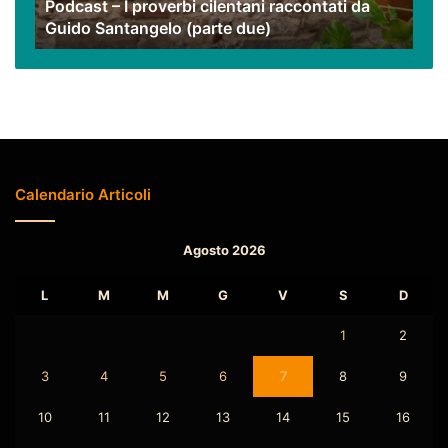
Podcast – I proverbi cilentani raccontati da
Santangelo
Guido Santangelo (parte due)
(parte
due)
Calendario Articoli
Agosto 2026
L
M
M
G
V
S
D
1
2
3
4
5
6
7
8
9
10
11
12
13
14
15
16