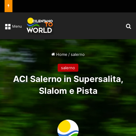
C
Menu
Home
/
salerno
salerno
ACI Salerno in Supersalita,
Slalom e Pista