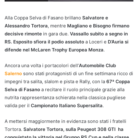
Alla Coppa Selva di Fasano brillano
Salvatore e
Alessandro Tortora
, mentre
Magliano e Bisogno firmano
decisive rimonte
in gara due.
Vassallo subito a segno in
RS. Esposito sfiora il podio assoluto
a Loceri e
D’Auria si
difende nel McLaren Trophy Europea Monza
.
Ancora una volta i portacolori dell’
Automobile Club
Salerno
sono stati protagonisti di un fine settimana ricco di
impegni tra salita, slalom e pista e Rally, con la
67ª Coppa
Selva di Fasano
a recitare il ruolo principale grazie alla
nutrita rappresentanza schierata nella classica pugliese
valida per il
Campionato Italiano Supersalita
.
A mettersi maggiormente in evidenza sono stati i fratelli
Tortora.
Salvatore Tortora, sulla Peugeot 308 GTI ha
conquistato la vittoria nel Gruppo RS Cup e nella classe