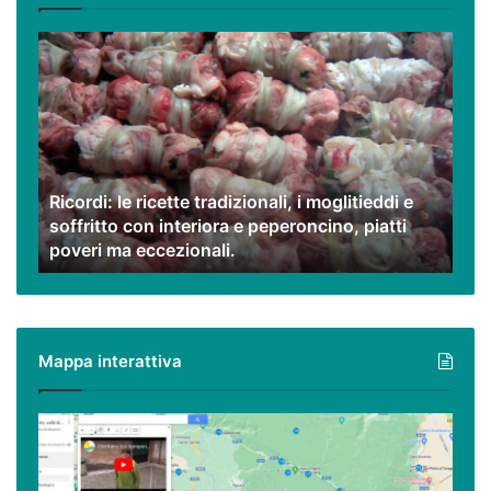
Ricordi:
le
ricette
tradizionali,
i
moglitieddi
e
Ricordi: le ricette tradizionali, i moglitieddi e
soffritto
soffritto con interiora e peperoncino, piatti
con
poveri ma eccezionali.
interiora
e
peperoncino,
piatti
poveri
Mappa interattiva
ma
eccezionali.
Cilento,
Vallo
di