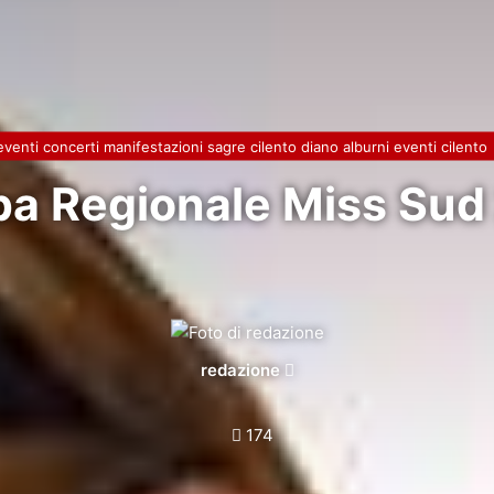
eventi concerti manifestazioni sagre cilento diano alburni eventi cilento
pa Regionale Miss Sud
Invia
redazione
un'email
174