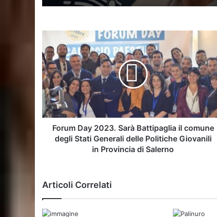
Forum
Day
2023.
Sarà
Battipaglia
il
comune
degli
Stati
Generali
Forum Day 2023. Sarà Battipaglia il comune
delle
degli Stati Generali delle Politiche Giovanili
Politiche
in Provincia di Salerno
Giovanili
in
Provincia
Articoli Correlati
di
Salerno