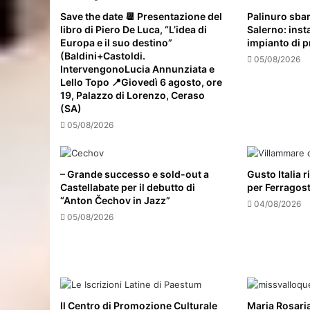
Save the date 📆 Presentazione del
Palinuro sbar
libro di Piero De Luca, “L’idea di
Salerno: insta
Europa e il suo destino”
impianto di p
(Baldini+Castoldi.
05/08/2026
IntervengonoLucia Annunziata e
Lello Topo 📍Giovedì 6 agosto, ore
19, Palazzo di Lorenzo, Ceraso
(SA)
05/08/2026
– Grande successo e sold-out a
Gusto Italia 
Castellabate per il debutto di
per Ferragos
“Anton Čechov in Jazz”
04/08/2026
05/08/2026
Il Centro di Promozione Culturale
Maria Rosari