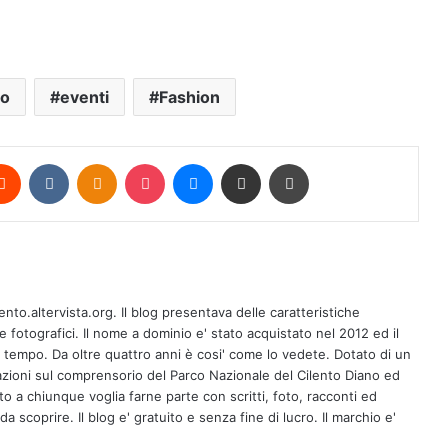
to
eventi
Fashion
erest
Reddit
VKontakte
Odnoklassniki
Pocket
Messenger
Condividi via mail
Stampa
CASTELLABATE, ANCHE AD AGOSTO
ento.altervista.org. Il blog presentava delle caratteristiche
IN COMPAGNIA DEI SALOTTI DI
fotografici. Il nome a dominio e' stato acquistato nel 2012 ed il
“COLTOCIRCUITO”: MARTEDÌ 11
l tempo. Da oltre quattro anni è cosi' come lo vedete. Dotato di un
OSPITE L’ATTORE GIORGIO PASOTTI
zioni sul comprensorio del Parco Nazionale del Cilento Diano ed
CASTELLABATE, ATTIVATO IL
erto a chiunque voglia farne parte con scritti, foto, racconti ed
SERVIZIO DI GUARDIA MEDICA
a scoprire. Il blog e' gratuito e senza fine di lucro. Il marchio e'
TURISTICA PRESSO LA CASA DI
COMUNITÀ