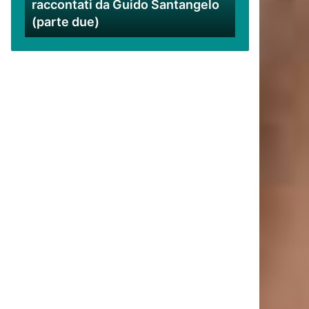
raccontati da Guido Santangelo
Santangelo
(parte due)
(parte
due)