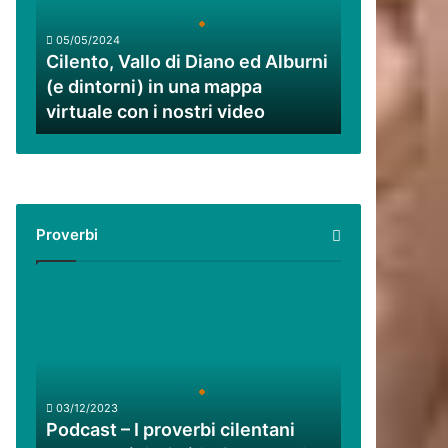
ed
Alburni
05/05/2024
(e
Cilento, Vallo di Diano ed Alburni
dintorni)
(e dintorni) in una mappa
in
virtuale con i nostri video
una
mappa
virtuale
con
i
nostri
Proverbi
video
Podcast
–
I
proverbi
cilentani
raccontati
03/12/2023
da
Podcast – I proverbi cilentani
Guido