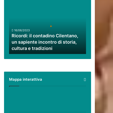
Ricordi:
il
contadino
Cilentano,
un
sapiente
16/06/2023
incontro
Ricordi: il contadino Cilentano,
di
un sapiente incontro di storia,
storia,
cultura e tradizioni
cultura
e
tradizioni
Mappa interattiva
Cilento,
Vallo
di
Diano