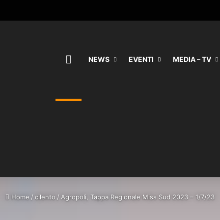
HOME
NEWS
EVENTI
MEDIA – TV
Home
/
cilento
/
Agropoli, Tappa Regionale Miss Sud 2023 – 1/7/23