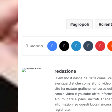
agropoli
cilen
Facebook
X
LinkedIn
Tumblr
Pint
Condividi
redazione
Cilentano.it nasce nel 2011 come ilcil
avanguardistiche come sfondi video e 
sito ha mutato grafiche nel corso de
canale video e youtube offre informa
Alburni oltre ai paesi limitrofi. E' ap
informazioni su questi luoghi ancora d
registrato.