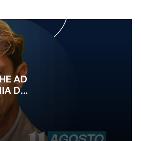
Armando Rizzo Big Band alla Notte
Bianca di Paestum e Velia
Miss Sud 2026: si parte lunedì 10
agosto da Corleto Monforte
“Premio Essere Eccellenza 2026”: il
Cilento celebra la cultura, il territorio e
HE AD
il pensiero critico
IA DEI
Orizzonti 7 Agsoto
ARTEDÌ
A Ricigliano il 10 agosto la giornalista
Antonella Casaburi presenta la quarta
raccolta del poeta Vito Caponegri