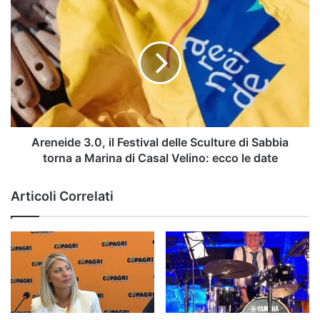
unità
Areneide
e
3.0,
visione»
il
Festival
delle
Sculture
di
Sabbia
torna
a
Areneide 3.0, il Festival delle Sculture di Sabbia
Marina
torna a Marina di Casal Velino: ecco le date
di
Casal
Articoli Correlati
Velino:
ecco
le
date