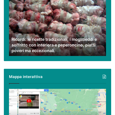
Ricordi:
le
ricette
tradizionali,
i
moglitieddi
e
Ricordi: le ricette tradizionali, i moglitieddi e
soffritto
soffritto con interiora e peperoncino, piatti
con
poveri ma eccezionali.
interiora
e
peperoncino,
piatti
poveri
Mappa interattiva
ma
eccezionali.
Cilento,
Vallo
di
Diano
ed