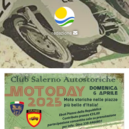
Invia
redazione
un'email