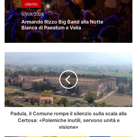
cilento
07/08/2026
Armando Rizzo Big Band alla Notte
Bianca di Paestum e Velia
Padula,
il
Comune
rompe
il
silenzio
sulla
scala
alla
Certosa:
Padula, il Comune rompe il silenzio sulla scala alla
«Polemiche
Certosa: «Polemiche inutili, servono unità e
inutili,
visione»
servono