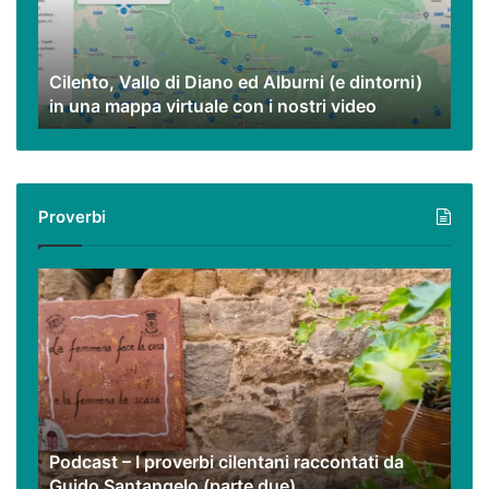
Alburni
(e
dintorni)
Cilento, Vallo di Diano ed Alburni (e dintorni)
in
in una mappa virtuale con i nostri video
una
mappa
virtuale
con
i
Proverbi
nostri
video
Podcast
–
I
proverbi
cilentani
raccontati
da
Guido
Podcast – I proverbi cilentani raccontati da
Santangelo
Guido Santangelo (parte due)
(parte