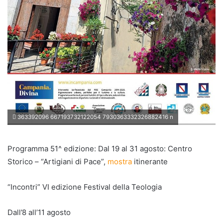
363392096 667193732122054 7930363332326882416 n
Programma 51^ edizione: Dal 19 al 31 agosto: Centro
Storico – “Artigiani di Pace”,
mostra
itinerante
“Incontri” VI edizione Festival della Teologia
Dall’8 all’11 agosto