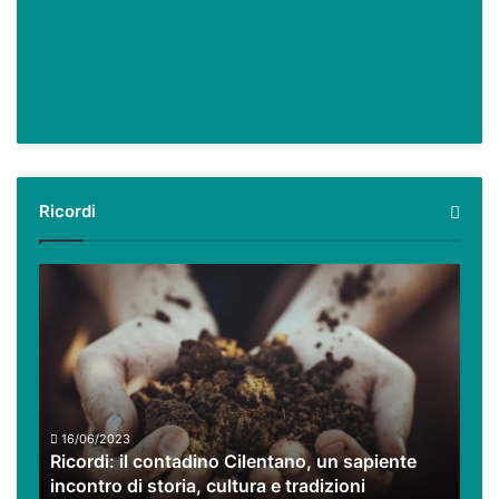
Ricordi
Ricordi:
il
contadino
Cilentano,
un
sapiente
incontro
di
16/06/2023
Ricordi: il contadino Cilentano, un sapiente
storia,
incontro di storia, cultura e tradizioni
cultura