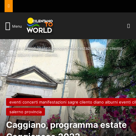
C
Menu
Home
/
eventi
/
eventi concerti manifestazioni sagre cilento
diano alburni eventi cilento
eventi concerti manifestazioni sagre cilento diano alburni eventi ci
salerno provincia
Caggiano, programma estate