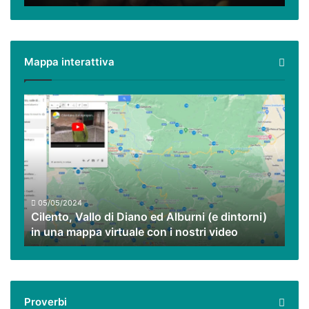
e
tradizioni
Mappa interattiva
Cilento,
Vallo
di
Diano
ed
Alburni
(e
dintorni)
05/05/2024
Cilento, Vallo di Diano ed Alburni (e dintorni)
in
in una mappa virtuale con i nostri video
una
mappa
virtuale
con
i
Proverbi
nostri