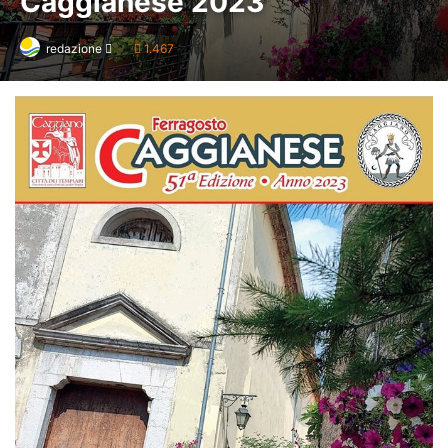
Caggianese 2023
Invia
redazione
1.467
un'email