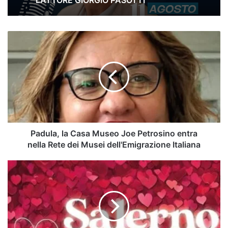
L’ATTORE GIORGIO PASOTTI
Padula,
la
Casa
Museo
Joe
Petrosino
entra
nella Rete
dei
Musei
Padula, la Casa Museo Joe Petrosino entra
dell'Emigrazione
nella Rete dei Musei dell'Emigrazione Italiana
Italiana
Salerno
in
love