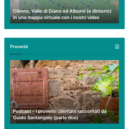
dintorni)
Cilento, Vallo di Diano ed Alburni (e dintorni)
in
in una mappa virtuale con i nostri video
una
mappa
virtuale
con
i
Proverbi
nostri
video
Podcast
–
I
proverbi
cilentani
raccontati
da
Guido
Podcast – I proverbi cilentani raccontati da
Santangelo
Guido Santangelo (parte due)
(parte
due)