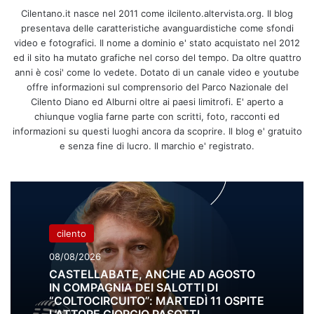
Cilentano.it nasce nel 2011 come ilcilento.altervista.org. Il blog
presentava delle caratteristiche avanguardistiche come sfondi
video e fotografici. Il nome a dominio e' stato acquistato nel 2012
ed il sito ha mutato grafiche nel corso del tempo. Da oltre quattro
anni è cosi' come lo vedete. Dotato di un canale video e youtube
offre informazioni sul comprensorio del Parco Nazionale del
Cilento Diano ed Alburni oltre ai paesi limitrofi. E' aperto a
chiunque voglia farne parte con scritti, foto, racconti ed
informazioni su questi luoghi ancora da scoprire. Il blog e' gratuito
e senza fine di lucro. Il marchio e' registrato.
cilento
08/08/2026
CASTELLABATE, ANCHE AD AGOSTO
IN COMPAGNIA DEI SALOTTI DI
“COLTOCIRCUITO”: MARTEDÌ 11 OSPITE