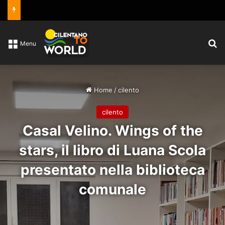
C
Menu
Home
/
cilento
cilento
Casal Velino. Wings of the
stars, il libro di Luana Scola
presentato nella biblioteca
comunale