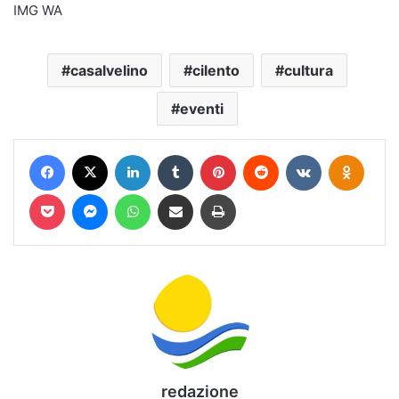
IMG WA
casalvelino
cilento
cultura
eventi
Facebook
X
LinkedIn
Tumblr
Pinterest
Reddit
VKontakte
Odnokl
Pocket
Messenger
WhatsApp
Condividi via mail
Stampa
redazione