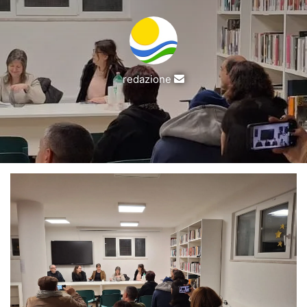
Invia
redazione
un'email