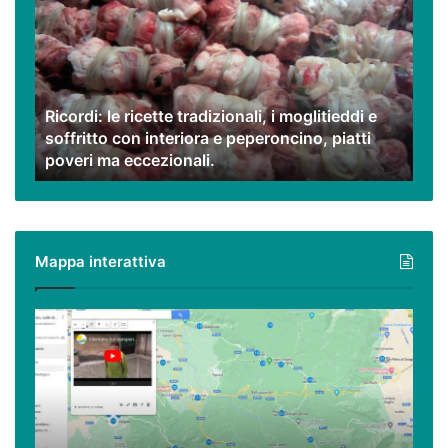
ricette
tradizionali,
i
moglitieddi
e
Ricordi: le ricette tradizionali, i moglitieddi e
soffritto
soffritto con interiora e peperoncino, piatti
con
poveri ma eccezionali.
interiora
e
peperoncino,
piatti
poveri
Mappa interattiva
ma
eccezionali.
Cilento,
Vallo
di
Diano
ed
Alburni
(e