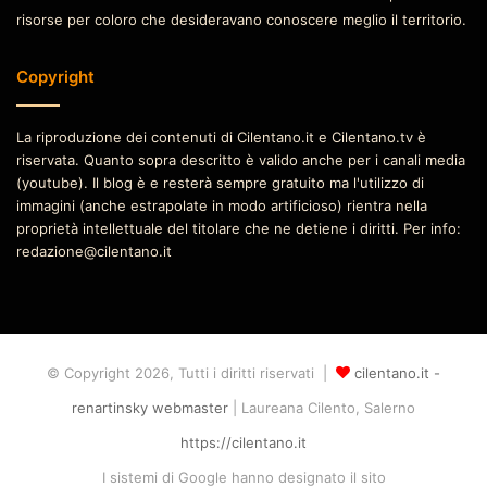
risorse per coloro che desideravano conoscere meglio il territorio.
Copyright
La riproduzione dei contenuti di Cilentano.it e Cilentano.tv è
riservata. Quanto sopra descritto è valido anche per i canali media
(youtube). Il blog è e resterà sempre gratuito ma l'utilizzo di
immagini (anche estrapolate in modo artificioso) rientra nella
proprietà intellettuale del titolare che ne detiene i diritti. Per info:
redazione@cilentano.it
© Copyright 2026, Tutti i diritti riservati |
cilentano.it -
renartinsky webmaster
| Laureana Cilento, Salerno
https://cilentano.it
I sistemi di Google hanno designato il sito