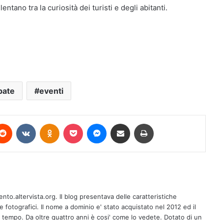
ntano tra la curiosità dei turisti e degli abitanti.
bate
eventi
terest
Reddit
VKontakte
Odnoklassniki
Pocket
Messenger
Condividi via mail
Stampa
CASTELLABATE, ANCHE AD AGOSTO
ento.altervista.org. Il blog presentava delle caratteristiche
IN COMPAGNIA DEI SALOTTI DI
fotografici. Il nome a dominio e' stato acquistato nel 2012 ed il
“COLTOCIRCUITO”: MARTEDÌ 11
l tempo. Da oltre quattro anni è cosi' come lo vedete. Dotato di un
OSPITE L’ATTORE GIORGIO PASOTTI