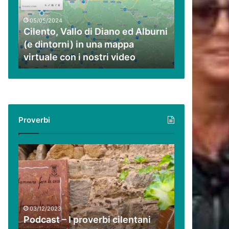
ed
Alburni
05/05/2024
(e
Cilento, Vallo di Diano ed Alburni
dintorni)
(e dintorni) in una mappa
in
virtuale con i nostri video
una
mappa
virtuale
con
i
nostri
Proverbi
video
Podcast
–
I
proverbi
cilentani
raccontati
03/12/2023
da
Podcast – I proverbi cilentani
Guido