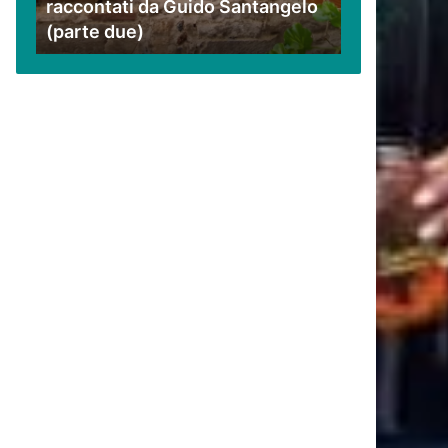
raccontati da Guido Santangelo
Santangelo
(parte due)
(parte
due)