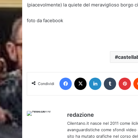
(piacevolmente) la quiete del meraviglioso borgo cile
foto da facebook
castella
Facebook
X
LinkedIn
Tumblr
Pin
Condividi
redazione
Cilentano.it nasce nel 2011 come ilcil
avanguardistiche come sfondi video e 
sito ha mutato grafiche nel corso de