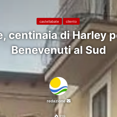
castellabate
cilento
, centinaia di Harley pe
Benevenuti al Sud
Invia
redazione
un'email
119