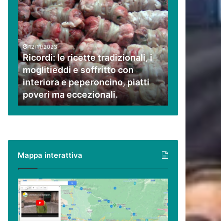
Ricordi:
le
ricette
tradizionali,
i
12/11/2023
moglitieddi
Ricordi: le ricette tradizionali, i
e
moglitieddi e soffritto con
soffritto
interiora e peperoncino, piatti
con
poveri ma eccezionali.
interiora
e
peperoncino,
piatti
poveri
ma
Mappa interattiva
eccezionali.
Cilento,
Vallo
di
Diano