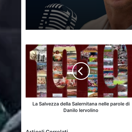
11 OSPITE L’ATTORE
GIORGIO PASOTTI
La
Salvezza
della
Salernitana
nelle
parole
di
Danilo
Iervolino
La Salvezza della Salernitana nelle parole di
Danilo Iervolino
Articoli Correlati