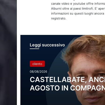
canale video e youtube offre informa
Alburni oltre ai paesi limitrofi. E' ap
informazioni su questi luoghi ancora d
registrato.
Leggi successivo
cilento
08/08/2026
CASTELLABATE, ANC
AGOSTO IN COMPAGN
SALOTTI DI
“COLTOCIRCUITO”: M