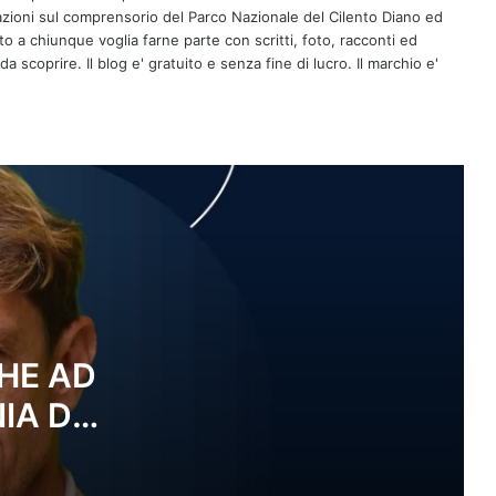
zioni sul comprensorio del Parco Nazionale del Cilento Diano ed
CASTELLABATE, ATTIVATO IL
erto a chiunque voglia farne parte con scritti, foto, racconti ed
SERVIZIO DI GUARDIA MEDICA
a scoprire. Il blog e' gratuito e senza fine di lucro. Il marchio e'
TURISTICA PRESSO LA CASA DI
COMUNITÀ
Armando Rizzo Big Band alla Notte
Bianca di Paestum e Velia
Miss Sud 2026: si parte lunedì 10
agosto da Corleto Monforte
“Premio Essere Eccellenza 2026”: il
Cilento celebra la cultura, il territorio e
HE AD
il pensiero critico
IA DEI
Orizzonti 7 Agsoto
ARTEDÌ