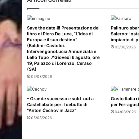
Save the date 📆 Presentazione del
Palinuro sbar
libro di Piero De Luca, “L’idea di
Salerno: insta
Europa e il suo destino”
impianto di p
(Baldini+Castoldi.
05/08/2026
IntervengonoLucia Annunziata e
Lello Topo 📍Giovedì 6 agosto, ore
19, Palazzo di Lorenzo, Ceraso
(SA)
05/08/2026
– Grande successo e sold-out a
Gusto Italia 
Castellabate per il debutto di
per Ferragos
“Anton Čechov in Jazz”
04/08/2026
05/08/2026