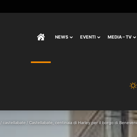
HOME
NEWS
EVENTI
MEDIA – TV
/
castellabate
/
Castellabate, centinaia di Harley per il borgo di Beneven