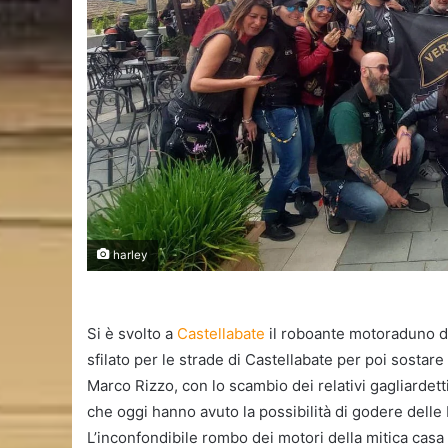
harley
Si è svolto a
Castellabate
il roboante motoraduno de
sfilato per le strade di Castellabate per poi sostar
Marco Rizzo, con lo scambio dei relativi gagliardetti,
che oggi hanno avuto la possibilità di godere delle 
L’inconfondibile rombo dei motori della mitica casa