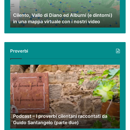
(e
dintorni)
Cilento, Vallo di Diano ed Alburni (e dintorni)
in
in una mappa virtuale con i nostri video
una
mappa
virtuale
con
i
Proverbi
nostri
video
Podcast
–
I
proverbi
cilentani
raccontati
da
Guido
Podcast – I proverbi cilentani raccontati da
Santangelo
Guido Santangelo (parte due)
(parte
due)