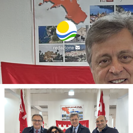
Invia
redazione
un'email