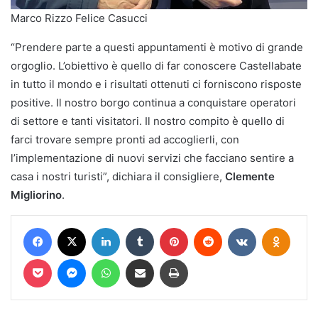
Marco Rizzo Felice Casucci
“Prendere parte a questi appuntamenti è motivo di grande
orgoglio. L’obiettivo è quello di far conoscere Castellabate
in tutto il mondo e i risultati ottenuti ci forniscono risposte
positive. Il nostro borgo continua a conquistare operatori
di settore e tanti visitatori. Il nostro compito è quello di
farci trovare sempre pronti ad accoglierli, con
l’implementazione di nuovi servizi che facciano sentire a
casa i nostri turisti”, dichiara il consigliere,
Clemente
Migliorino
.
Facebook
X
LinkedIn
Tumblr
Pinterest
Reddit
VKontakte
Odnokl
Pocket
Messenger
WhatsApp
Condividi via mail
Stampa