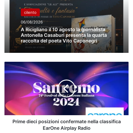
cilento
06/08/2026
A Ricigliano il 10 agosto la giornalista
Antonella Casaburi presenta la quarta
raccolta del poeta Vito Caponegri
Prime
dieci
posizioni
confermate
nella
classifica
EarOne
Airplay
Radio
Prime dieci posizioni confermate nella classifica
EarOne Airplay Radio