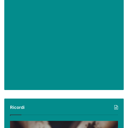
Ricordi
Ricordi: