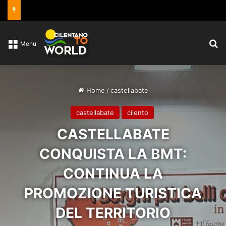
C
Menu
Home
/
castellabate
castellabate
cilento
CASTELLABATE
CONQUISTA LA BMT:
CONTINUA LA
PROMOZIONE TURISTICA
DEL TERRITORIO