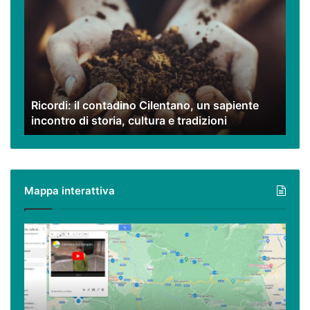
il
contadino
Cilentano,
un
sapiente
incontro
di
Ricordi: il contadino Cilentano, un sapiente
storia,
incontro di storia, cultura e tradizioni
cultura
e
tradizioni
Mappa interattiva
Cilento,
Vallo
di
Diano
ed
Alburni