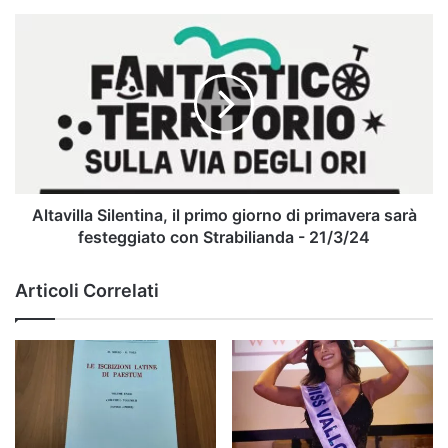
Altavilla
Silentina,
il
primo
giorno
di
primavera
sarà
festeggiato
con
Altavilla Silentina, il primo giorno di primavera sarà
Strabilianda
festeggiato con Strabilianda - 21/3/24
-
21/3/24
Articoli Correlati