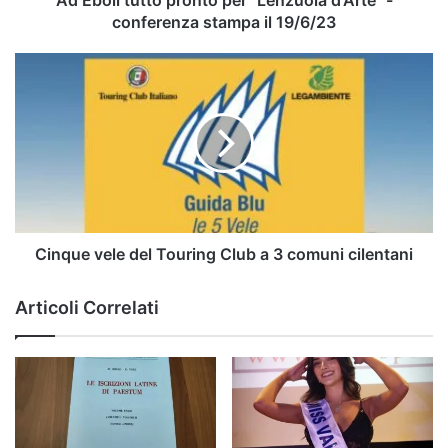
Ad Eboli tutto pronto per "Lenzuola d'Arte" -
il
conferenza stampa il 19/6/23
19/6/23
Cinque
vele
del
Touring
Club
a
3
comuni
cilentani
Cinque vele del Touring Club a 3 comuni cilentani
Articoli Correlati