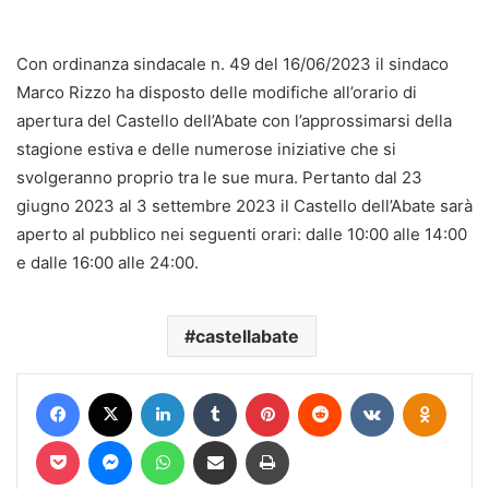
Con ordinanza sindacale n. 49 del 16/06/2023 il sindaco
Marco Rizzo ha disposto delle modifiche all’orario di
apertura del Castello dell’Abate con l’approssimarsi della
stagione estiva e delle numerose iniziative che si
svolgeranno proprio tra le sue mura. Pertanto dal 23
giugno 2023 al 3 settembre 2023 il Castello dell’Abate sarà
aperto al pubblico nei seguenti orari: dalle 10:00 alle 14:00
e dalle 16:00 alle 24:00.
castellabate
Facebook
X
LinkedIn
Tumblr
Pinterest
Reddit
VKontakte
Odnokl
Pocket
Messenger
WhatsApp
Condividi via mail
Stampa