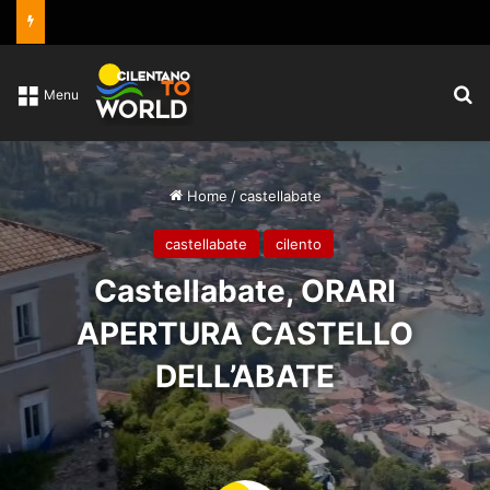
C
Menu
Home
/
castellabate
castellabate
cilento
Castellabate, ORARI
APERTURA CASTELLO
DELL’ABATE