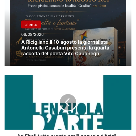
cilento
06/08/2026
A Ricigliano il 10 agosto la giornalista
Antonella Casaburi presenta la quarta
raccolta del poeta Vito Caponegri
Ad
Eboli
tutto
pronto
per
"Lenzuola
d'Arte"
-
conferenza
stampa