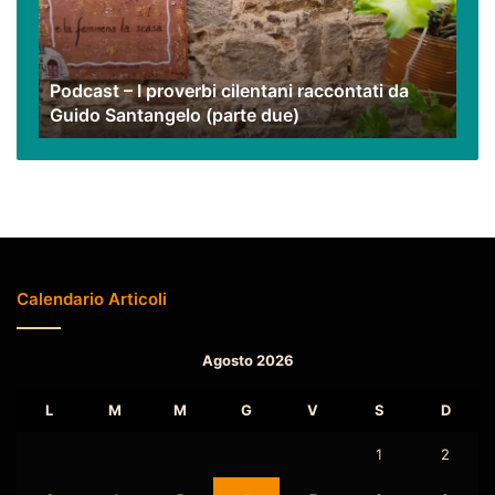
raccontati
da
Guido
Podcast – I proverbi cilentani raccontati da
Santangelo
Guido Santangelo (parte due)
(parte
due)
Calendario Articoli
Agosto 2026
L
M
M
G
V
S
D
1
2