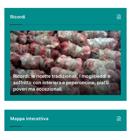
Ricordi
Ricordi:
le
ricette
tradizionali,
i
moglitieddi
e
Ricordi: le ricette tradizionali, i moglitieddi e
soffritto
soffritto con interiora e peperoncino, piatti
con
poveri ma eccezionali.
interiora
e
peperoncino,
piatti
poveri
Mappa interattiva
ma
eccezionali.