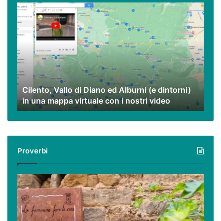
Cilento,
Vallo
di
Diano
ed
Alburni
(e
dintorni)
Cilento, Vallo di Diano ed Alburni (e dintorni)
in
in una mappa virtuale con i nostri video
una
mappa
virtuale
con
i
Proverbi
nostri
video
Podcast
–
I
proverbi
cilentani