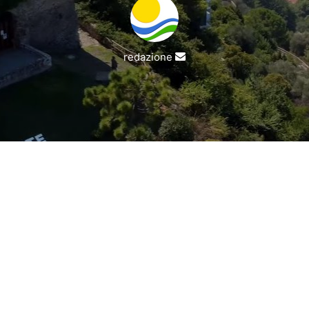
Invia
redazione
un'email