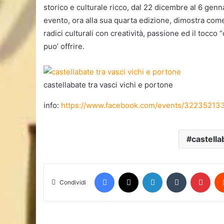
storico e culturale ricco, dal 22 dicembre al 6 ge
evento, ora alla sua quarta edizione, dimostra com
radici culturali con creatività, passione ed il tocco
puo’ offrire.
castellabate tra vasci vichi e portone
info:
https://www.facebook.com/events/32235213
castella
Facebook
X
LinkedIn
Tumblr
Pint
Condividi