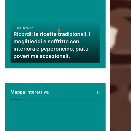
Ricordi:
le
ricette
tradizionali,
i
12/11/2023
moglitieddi
Ricordi: le ricette tradizionali, i
e
moglitieddi e soffritto con
soffritto
interiora e peperoncino, piatti
con
poveri ma eccezionali.
interiora
e
peperoncino,
piatti
poveri
ma
Mappa interattiva
eccezionali.
Cilento,
Vallo
di
Diano