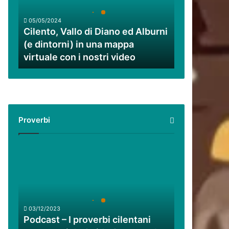
ed
Alburni
05/05/2024
(e
Cilento, Vallo di Diano ed Alburni
dintorni)
(e dintorni) in una mappa
in
virtuale con i nostri video
una
mappa
virtuale
con
i
nostri
Proverbi
video
Podcast
–
I
proverbi
cilentani
raccontati
03/12/2023
da
Podcast – I proverbi cilentani
Guido