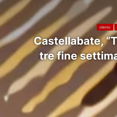
cilento
Castellabate, “
tre fine settim