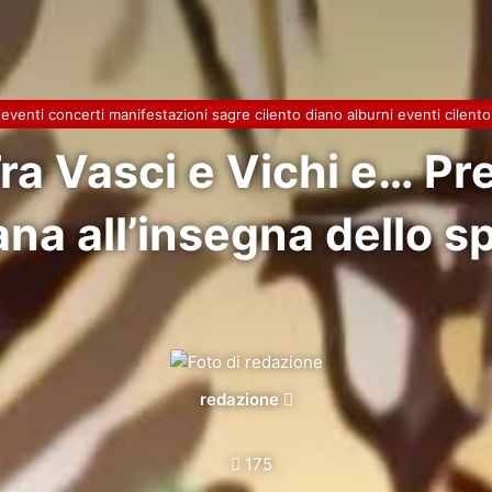
eventi concerti manifestazioni sagre cilento diano alburni eventi cilento
Tra Vasci e Vichi e… Pr
ana all’insegna dello sp
Invia
redazione
un'email
175