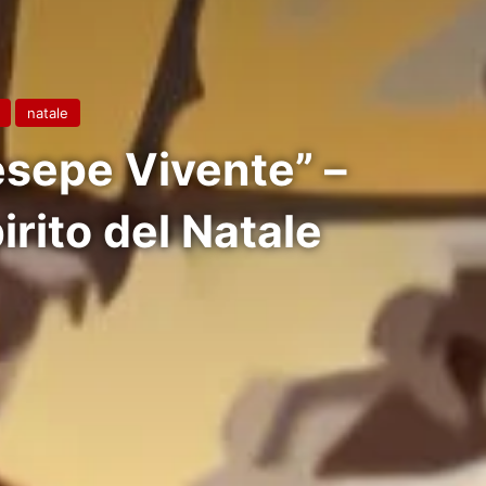
natale
esepe Vivente” –
irito del Natale