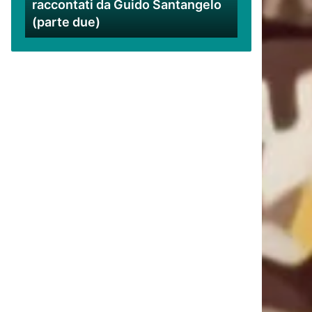
raccontati da Guido Santangelo
Santangelo
(parte due)
(parte
due)