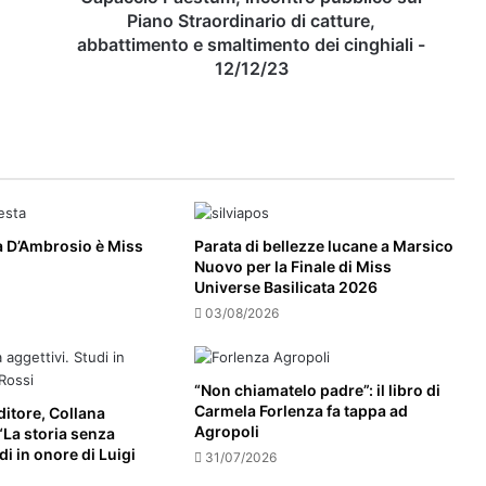
ENERGETICO DEL PLESSO DI SAN
e
Piano Straordinario di catture,
MARCO
smaltimento
abbattimento e smaltimento dei cinghiali -
dei
12/12/23
cinghiali
-
12/12/23
a D’Ambrosio è Miss
Parata di bellezze lucane a Marsico
Nuovo per la Finale di Miss
Universe Basilicata 2026
03/08/2026
“Non chiamatelo padre”: il libro di
Carmela Forlenza fa tappa ad
itore, Collana
Agropoli
 “La storia senza
di in onore di Luigi
31/07/2026