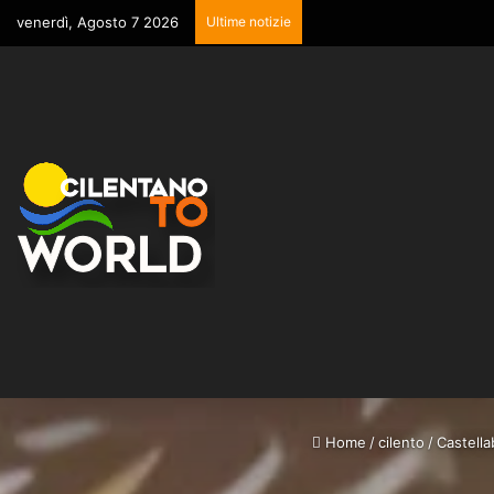
venerdì, Agosto 7 2026
Ultime notizie
Home
/
cilento
/
Castella