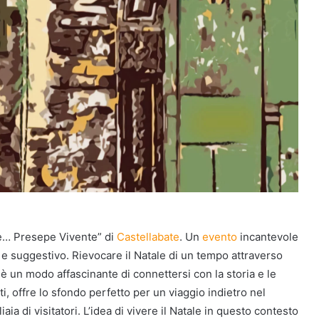
 e… Presepe Vivente” di
Castellabate
. Un
evento
incantevole
o e suggestivo. Rievocare il Natale di un tempo attraverso
li è un modo affascinante di connettersi con la storia e le
etti, offre lo sfondo perfetto per un viaggio indietro nel
a di visitatori. L’idea di vivere il Natale in questo contesto