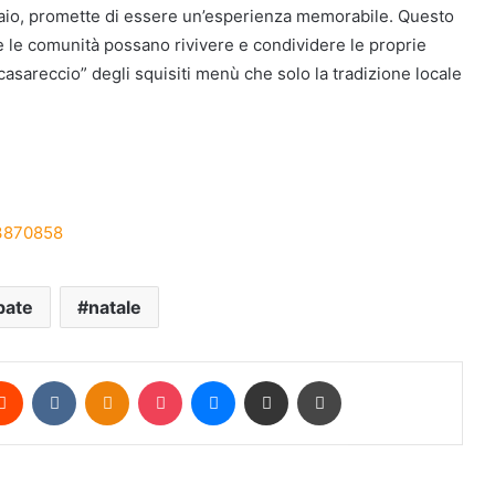
nnaio, promette di essere un’esperienza memorabile. Questo
e le comunità possano rivivere e condividere le proprie
 “casareccio” degli squisiti menù che solo la tradizione locale
3870858
bate
natale
erest
Reddit
VKontakte
Odnoklassniki
Pocket
Messenger
Condividi via mail
Stampa