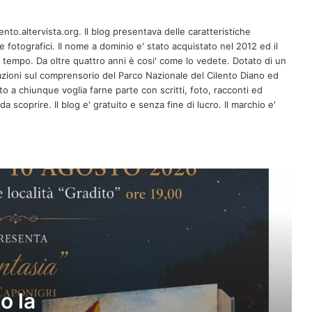
A Ricigliano il 10 agosto la giornalista
Antonella Casaburi presenta la quarta
ento.altervista.org. Il blog presentava delle caratteristiche
raccolta del poeta Vito Caponegri
fotografici. Il nome a dominio e' stato acquistato nel 2012 ed il
l tempo. Da oltre quattro anni è cosi' come lo vedete. Dotato di un
zioni sul comprensorio del Parco Nazionale del Cilento Diano ed
Maione: Consac all’opera per
erto a chiunque voglia farne parte con scritti, foto, racconti ed
Buonabitacolo, primi risultati tangibiliIl
sindaco Guercio: lavoro straordinario
a scoprire. Il blog e' gratuito e senza fine di lucro. Il marchio e'
di tecnici e operai specializzati
VII edizione del Campus
“Clarinettando” a Torchiara
Corinoti e il culto di San Pantaleone: le
radici dalmate e il baluardo
dell’identità cilentana
Save the date 📆 Presentazione del
libro di Piero De Luca, “L’idea di
Europa e il suo destino”
o la
(Baldini+Castoldi. IntervengonoLucia