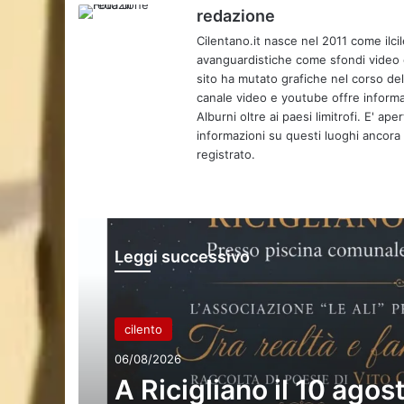
redazione
Cilentano.it nasce nel 2011 come ilcil
avanguardistiche come sfondi video e 
sito ha mutato grafiche nel corso de
canale video e youtube offre informa
Alburni oltre ai paesi limitrofi. E' ap
informazioni su questi luoghi ancora d
registrato.
Leggi successivo
cilento
06/08/2026
A Ricigliano il 10 agost