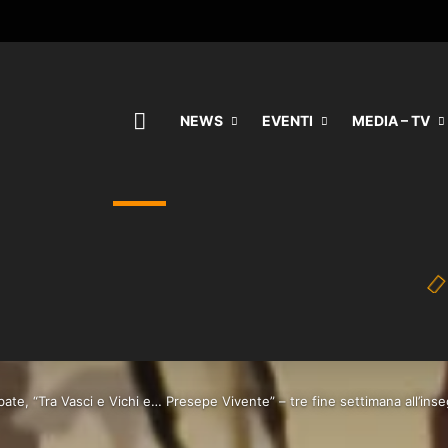
HOME
NEWS
EVENTI
MEDIA – TV
bate, “Tra Vasci e Vichi e… Presepe Vivente” – tre fine settimana all’inse