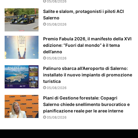
05/08/2026
n
t
Salite e slalom, protagonisti i piloti ACI
e
Salerno
a
05/08/2026
t
t
Premio Fabula 2026, il manifesto della XVI
e
edizione: “Fuori dal mondo” è il tema
n
dell’anno
z
05/08/2026
i
Palinuro sbarca all’Aeroporto di Salerno:
o
installato il nuovo impianto di promozione
n
turistica
a
t
05/08/2026
o
Piani di Gestione forestale: Copagri
Salerno chiede snellimento burocratico e
pianificazione reale per le aree interne
05/08/2026