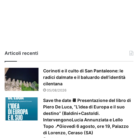
,
i
l
c
a
s
o
e
Articoli recenti
’
p
a
Corinoti e il culto di San Pantaleone: le
r
radici dalmate e il baluardo dell’identità
t
cilentana
i
05/08/2026
c
Save the date 📆 Presentazione del libro di
o
Piero De Luca, “L’idea di Europa e il suo
l
destino” (Baldini+Castoldi.
a
IntervengonoLucia Annunziata e Lello
r
Topo 📍Giovedì 6 agosto, ore 19, Palazzo
m
di Lorenzo, Ceraso (SA)
e