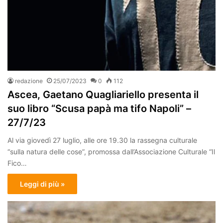
redazione
25/07/2023
0
112
Ascea, Gaetano Quagliariello presenta il
suo libro “Scusa papà ma tifo Napoli” –
27/7/23
Al via giovedì 27 luglio, alle ore 19.30 la rassegna culturale
“sulla natura delle cose”, promossa dall’Associazione Culturale “Il
Fico…
Leggi di più »