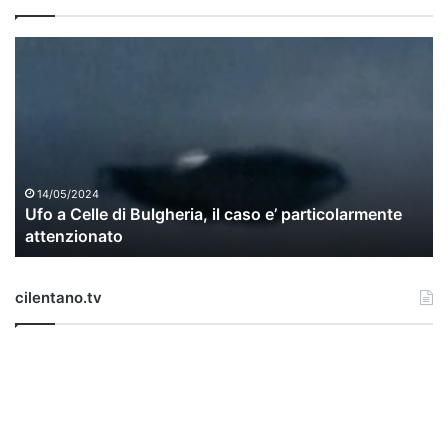
U
f
o
a
C
e
l
l
14/05/2024
Ufo a Celle di Bulgheria, il caso e’ particolarmente
e
attenzionato
d
i
B
cilentano.tv
u
l
g
h
e
r
i
a