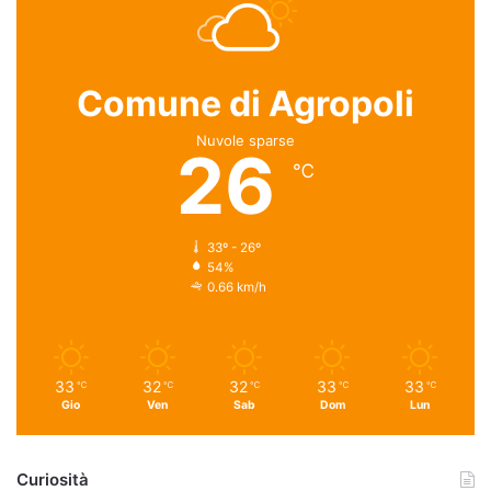
Comune di Agropoli
Nuvole sparse
26
℃
33º - 26º
54%
0.66 km/h
33
32
32
33
33
℃
℃
℃
℃
℃
Gio
Ven
Sab
Dom
Lun
Curiosità