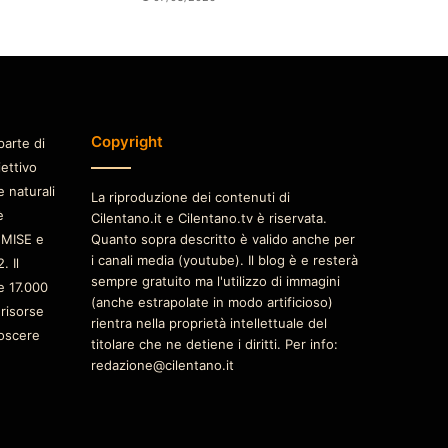
Copyright
parte di
iettivo
e naturali
La riproduzione dei contenuti di
è
Cilentano.it e Cilentano.tv è riservata.
 MISE e
Quanto sopra descritto è valido anche per
i canali media (youtube). Il blog è e resterà
. Il
sempre gratuito ma l'utilizzo di immagini
e 17.000
(anche estrapolate in modo artificioso)
 risorse
rientra nella proprietà intellettuale del
oscere
titolare che ne detiene i diritti. Per info:
redazione@cilentano.it