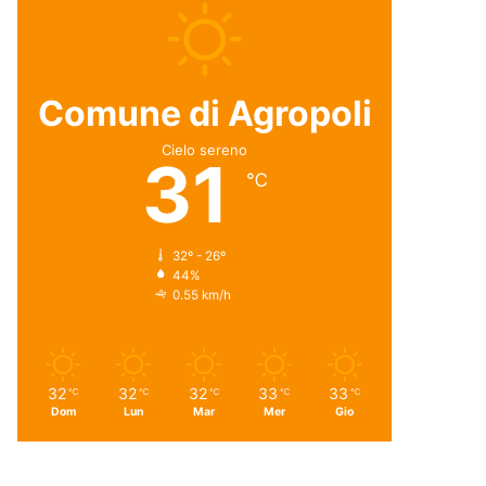
Comune di Agropoli
Cielo sereno
31
℃
32º - 26º
44%
0.55 km/h
32
32
32
33
33
℃
℃
℃
℃
℃
Dom
Lun
Mar
Mer
Gio