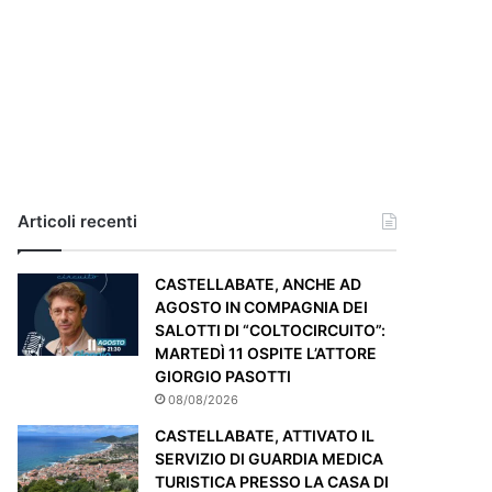
i
a
,
i
l
c
a
s
o
e
Articoli recenti
’
p
CASTELLABATE, ANCHE AD
a
AGOSTO IN COMPAGNIA DEI
r
SALOTTI DI “COLTOCIRCUITO”:
t
MARTEDÌ 11 OSPITE L’ATTORE
i
GIORGIO PASOTTI
c
o
08/08/2026
l
CASTELLABATE, ATTIVATO IL
a
SERVIZIO DI GUARDIA MEDICA
r
TURISTICA PRESSO LA CASA DI