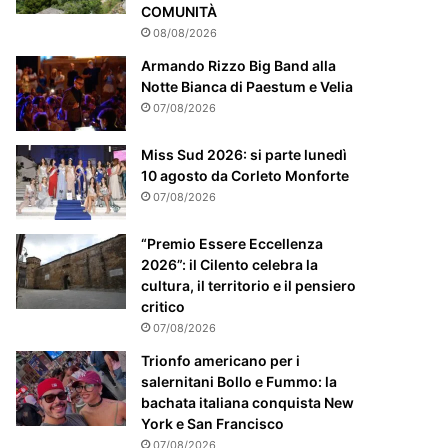
m
COMUNITÀ
e
08/08/2026
n
t
Armando Rizzo Big Band alla
e
Notte Bianca di Paestum e Velia
a
07/08/2026
t
t
Miss Sud 2026: si parte lunedì
e
10 agosto da Corleto Monforte
n
07/08/2026
z
i
“Premio Essere Eccellenza
o
2026”: il Cilento celebra la
n
cultura, il territorio e il pensiero
a
critico
t
07/08/2026
o
Trionfo americano per i
salernitani Bollo e Fummo: la
bachata italiana conquista New
York e San Francisco
07/08/2026