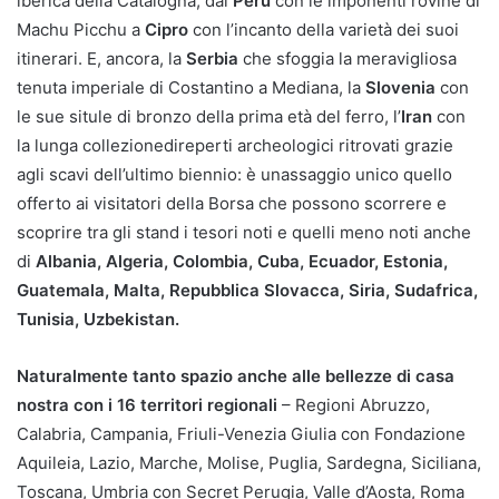
iberica della Catalogna, dal
Perù
con le imponenti rovine di
Machu Picchu a
Cipro
con l’incanto della varietà dei suoi
itinerari. E, ancora, la
Serbia
che sfoggia la meravigliosa
tenuta imperiale di Costantino a Mediana, la
Slovenia
con
le sue situle di bronzo della prima età del ferro, l’
Iran
con
la lunga collezionedireperti archeologici ritrovati grazie
agli scavi dell’ultimo biennio: è unassaggio unico quello
offerto ai visitatori della Borsa che possono scorrere e
scoprire tra gli stand i tesori noti e quelli meno noti anche
di
Albania, Algeria, Colombia, Cuba, Ecuador, Estonia,
Guatemala, Malta, Repubblica Slovacca, Siria, Sudafrica,
Tunisia, Uzbekistan.
Naturalmente tanto spazio anche alle bellezze di casa
nostra con i 16 territori regionali
– Regioni Abruzzo,
Calabria, Campania, Friuli-Venezia Giulia con Fondazione
Aquileia, Lazio, Marche, Molise, Puglia, Sardegna, Siciliana,
Toscana, Umbria con Secret Perugia, Valle d’Aosta, Roma