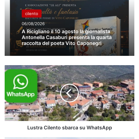
cilento
06/08/2026
A Ricigliano il 10 agosto la giornalista
Antonella Casaburi presenta la quarta
raccolta del poeta Vito Caponegri
Lustra
Cilento
sbarca
su
WhatsApp
Lustra Cilento sbarca su WhatsApp