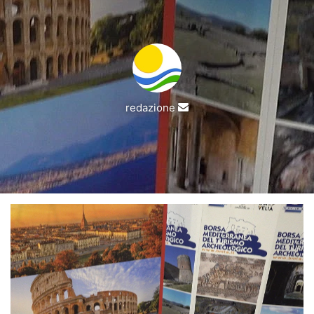
Invia
redazione
un'email