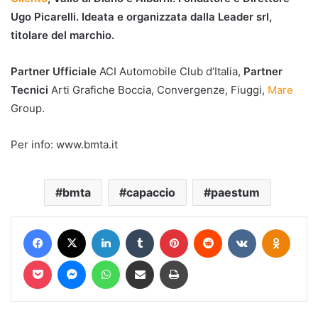
Ugo Picarelli. Ideata e organizzata dalla Leader srl,
titolare del marchio.
Partner Ufficiale
ACI Automobile Club d’Italia,
Partner
Tecnici
Arti Grafiche Boccia, Convergenze, Fiuggi,
Mare
Group.
Per info: www.bmta.it
bmta
capaccio
paestum
Facebook
X
LinkedIn
Tumblr
Pinterest
Reddit
VKontakte
Odnokl
Pocket
Messenger
WhatsApp
Condividi via mail
Stampa