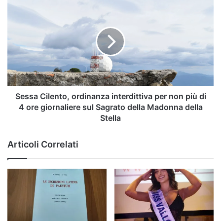
Sessa
Cilento,
ordinanza
interdittiva
per
non
più
di
4
ore
Sessa Cilento, ordinanza interdittiva per non più di
giornaliere
4 ore giornaliere sul Sagrato della Madonna della
sul
Stella
Sagrato
della
Articoli Correlati
Madonna
della
Stella