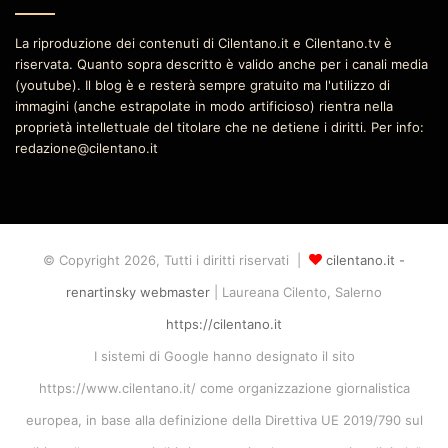
La riproduzione dei contenuti di Cilentano.it e Cilentano.tv è
riservata. Quanto sopra descritto è valido anche per i canali media
(youtube). Il blog è e resterà sempre gratuito ma l'utilizzo di
immagini (anche estrapolate in modo artificioso) rientra nella
proprietà intellettuale del titolare che ne detiene i diritti. Per info:
redazione@cilentano.it
© Copyright 2026, Tutti i diritti riservati |
cilentano.it -
renartinsky webmaster
| Laureana Cilento, Salerno
https://cilentano.it
I sistemi di Google hanno designato il sito
https://www.cilentano.it/ come organizzazione giornalistica
europea, in base alla definizione della Direttiva UE 2019/790 sul