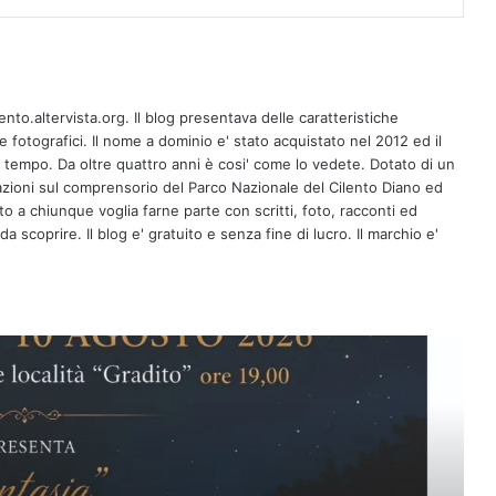
A Ricigliano il 10 agosto la giornalista
Antonella Casaburi presenta la quarta
ento.altervista.org. Il blog presentava delle caratteristiche
raccolta del poeta Vito Caponegri
fotografici. Il nome a dominio e' stato acquistato nel 2012 ed il
l tempo. Da oltre quattro anni è cosi' come lo vedete. Dotato di un
zioni sul comprensorio del Parco Nazionale del Cilento Diano ed
Maione: Consac all’opera per
erto a chiunque voglia farne parte con scritti, foto, racconti ed
Buonabitacolo, primi risultati tangibiliIl
sindaco Guercio: lavoro straordinario
a scoprire. Il blog e' gratuito e senza fine di lucro. Il marchio e'
di tecnici e operai specializzati
VII edizione del Campus
“Clarinettando” a Torchiara
Corinoti e il culto di San Pantaleone: le
radici dalmate e il baluardo
dell’identità cilentana
Save the date 📆 Presentazione del