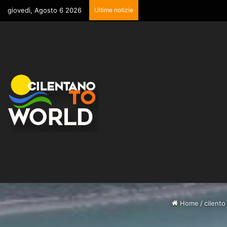
giovedì, Agosto 6 2026
Ultime notizie
Home
/
cilento