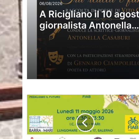
06/08/2026
A Ricigliano il 10 agost
giornalista Antonella
Casaburi presenta la 
raccolta del poeta Vit
Caponegri
11
maggio
2026
-
Bimbimbici®
‘Barra
-