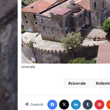
cicerale
cicerale
cilent
Facebook
X
LinkedIn
Tumblr
Pin
Condividi