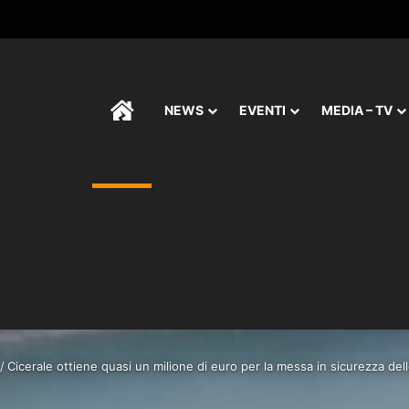
HOME
NEWS
EVENTI
MEDIA – TV
/
Cicerale ottiene quasi un milione di euro per la messa in sicurezza del