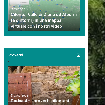
ed
Alburni
05/05/2024
(e
Cilento, Vallo di Diano ed Alburni
dintorni)
(e dintorni) in una mappa
in
virtuale con i nostri video
una
mappa
virtuale
con
i
nostri
Proverbi
video
Podcast
–
I
proverbi
cilentani
raccontati
03/12/2023
da
Podcast – I proverbi cilentani
Guido