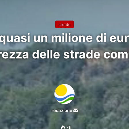
cilento
quasi un milione di eu
rezza delle strade com
Invia
redazione
un'email
76