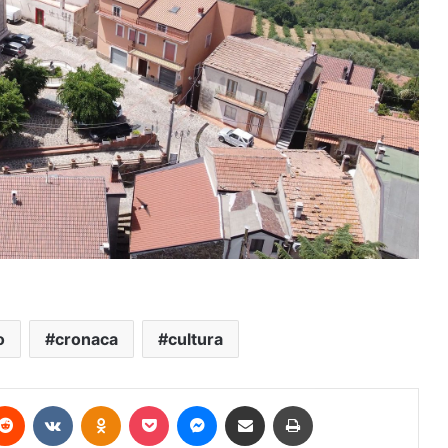
o
cronaca
cultura
terest
Reddit
VKontakte
Odnoklassniki
Pocket
Messenger
Condividi via mail
Stampa