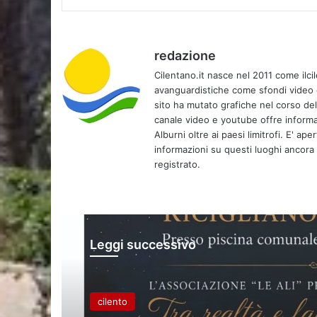
redazione
Cilentano.it nasce nel 2011 come ilcil
avanguardistiche come sfondi video e 
sito ha mutato grafiche nel corso de
canale video e youtube offre informa
Alburni oltre ai paesi limitrofi. E' ap
informazioni su questi luoghi ancora d
registrato.
Leggi successivo
cilento