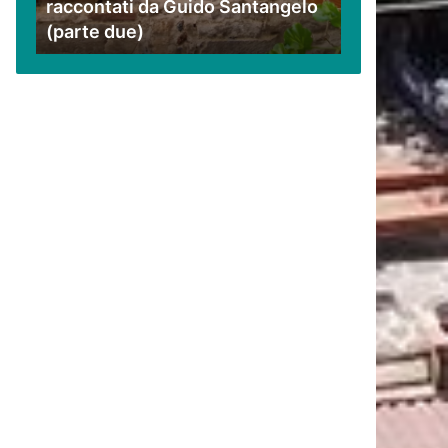
raccontati da Guido Santangelo
Santangelo
(parte due)
(parte
due)