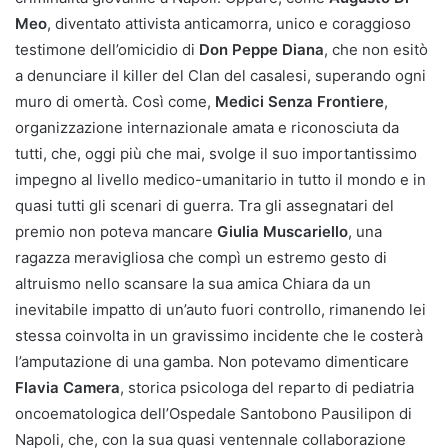
Meo
, diventato attivista anticamorra, unico e coraggioso
testimone dell’omicidio di
Don Peppe Diana
, che non esitò
a denunciare il killer del Clan del casalesi, superando ogni
muro di omertà. Così come,
Medici Senza Frontiere
,
organizzazione internazionale amata e riconosciuta da
tutti, che, oggi più che mai, svolge il suo importantissimo
impegno al livello medico-umanitario in tutto il mondo e in
quasi tutti gli scenari di guerra. Tra gli assegnatari del
premio non poteva mancare
Giulia Muscariello
, una
ragazza meravigliosa che compì un estremo gesto di
altruismo nello scansare la sua amica Chiara da un
inevitabile impatto di un’auto fuori controllo, rimanendo lei
stessa coinvolta in un gravissimo incidente che le costerà
l’amputazione di una gamba. Non potevamo dimenticare
Flavia Camera
, storica psicologa del reparto di pediatria
oncoematologica dell’Ospedale Santobono Pausilipon di
Napoli, che, con la sua quasi ventennale collaborazione