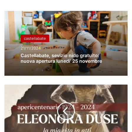
castellabate
21/11/2024
Castellabate, sevizio nido gratuito:
nuova apertura lunedi’ 25 novembre
apericentenario1924-
2024
ELEONORA
DUSE