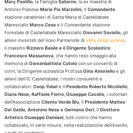
Mary Paolillo
, la Famiglia
Salierno
, la ex maestra di
Antonio Pianese
Maria Pia Marzolini
, il
Comandante
stazione carabinieri di Santa Maria di Castellabate
Maresciallo
Marco Cesa
e il Comandante stazione
Forestale di Castellabate Maresciallo
Giovanni Saviello
, gli
allievi musicisti del liceo Parmenide di
Vallo della Lucania
,
il maestro
Rizziero Basile e il Dirigente Scolastico
Francesco Massanova
, che hanno reso omaggio alla
memoria di
Giovanbattista Cutolo
con un concerto di
corni, la Dirigente scolastica Prof.ssa
Gina Amoriello
e gli
allievi dell’IC Castellabate, i nostri consulenti e
collaboratori:
Coop Yobel
e il
Pesidente Roberto Nicoliello
,
Diana Nese, Raffaele Fierro, Giuseppe Cavallo
, i volontari
dell’Associazione
Cilento Verde Blu
, il
Presidente Matteo
Del Galdo
,
Antonino Nese e Germana Derì
, il
Direttore
Artistico Giuseppe Damiani
, tutti coloro che hanno
collaborato, in varie misure, nella realizzazione dell’evento,
e tutti gli spettatori.