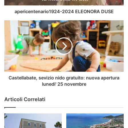
apericentenario1924-2024 ELEONORA DUSE
Castellabate,
sevizio
nido
gratuito:
nuova
apertura
lunedi'
25
novembre
Castellabate, sevizio nido gratuito: nuova apertura
lunedi' 25 novembre
Articoli Correlati