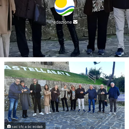
Invia
redazione
un'email
cac cfc a bc ecdab