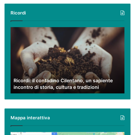
Ricordi
Ricordi:
il
contadino
Cilentano,
un
sapiente
incontro
di
Ricordi: il contadino Cilentano, un sapiente
storia,
incontro di storia, cultura e tradizioni
cultura
e
tradizioni
Mappa interattiva
Cilento,