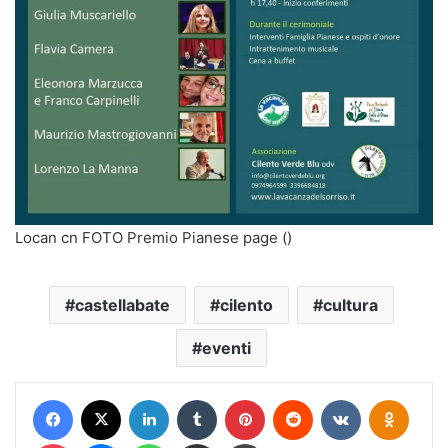
Locan cn FOTO Premio Pianese page ()
castellabate
cilento
cultura
eventi
Facebook
X
LinkedIn
Tumblr
Pinterest
Reddit
VKontakte
Odnokl
Pocket
Messenger
WhatsApp
Condividi via mail
Stampa