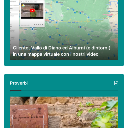
Vallo
di
Diano
ed
Alburni
(e
dintorni)
Cilento, Vallo di Diano ed Alburni (e dintorni)
in
in una mappa virtuale con i nostri video
una
mappa
virtuale
con
i
Proverbi
nostri
video
Podcast
–
I
proverbi
cilentani