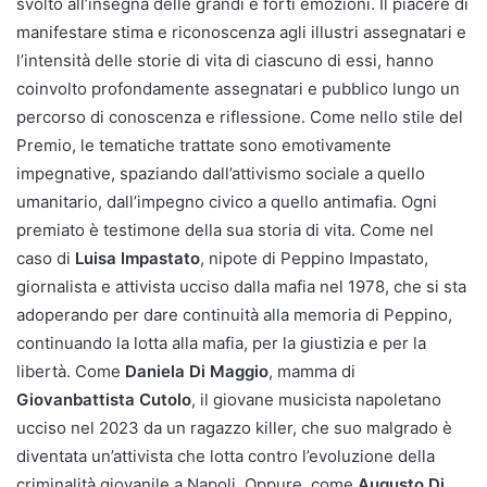
svolto all’insegna delle grandi e forti emozioni. Il piacere di
manifestare stima e riconoscenza agli illustri assegnatari e
l’intensità delle storie di vita di ciascuno di essi, hanno
coinvolto profondamente assegnatari e pubblico lungo un
percorso di conoscenza e riflessione. Come nello stile del
Premio, le tematiche trattate sono emotivamente
impegnative, spaziando dall’attivismo sociale a quello
umanitario, dall’impegno civico a quello antimafia. Ogni
premiato è testimone della sua storia di vita. Come nel
caso di
Luisa Impastato
, nipote di Peppino Impastato,
giornalista e attivista ucciso dalla mafia nel 1978, che si sta
adoperando per dare continuità alla memoria di Peppino,
continuando la lotta alla mafia, per la giustizia e per la
libertà. Come
Daniela Di Maggio
, mamma di
Giovanbattista Cutolo
, il giovane musicista napoletano
ucciso nel 2023 da un ragazzo killer, che suo malgrado è
diventata un’attivista che lotta contro l’evoluzione della
criminalità giovanile a Napoli. Oppure, come
Augusto Di