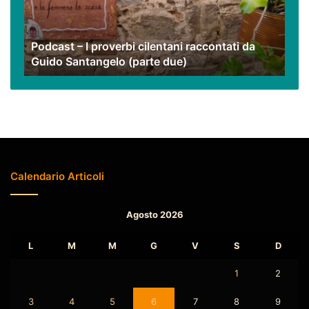
raccontati
da
Guido
Podcast – I proverbi cilentani raccontati da
Santangelo
Guido Santangelo (parte due)
(parte
due)
Calendario Articoli
Agosto 2026
L
M
M
G
V
S
D
1
2
3
4
5
6
7
8
9