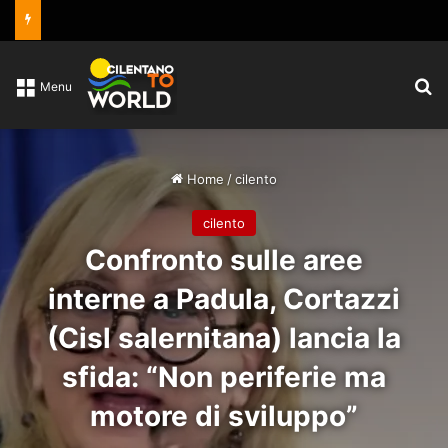
C
Menu
Home
/
cilento
cilento
Confronto sulle aree
interne a Padula, Cortazzi
(Cisl salernitana) lancia la
sfida: “Non periferie ma
motore di sviluppo”