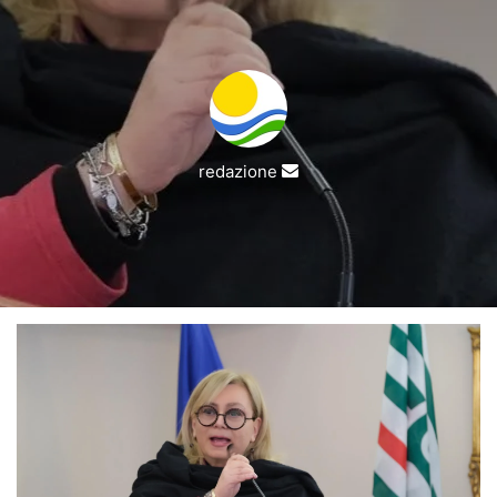
Invia
redazione
un'email