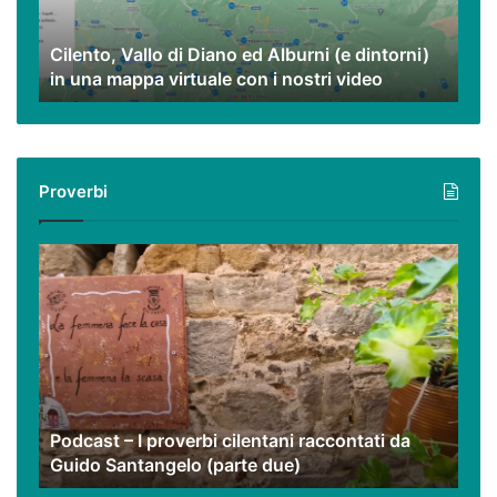
(e
dintorni)
Cilento, Vallo di Diano ed Alburni (e dintorni)
in
in una mappa virtuale con i nostri video
una
mappa
virtuale
con
i
Proverbi
nostri
video
Podcast
–
I
proverbi
cilentani
raccontati
da
Guido
Podcast – I proverbi cilentani raccontati da
Santangelo
Guido Santangelo (parte due)
(parte
due)