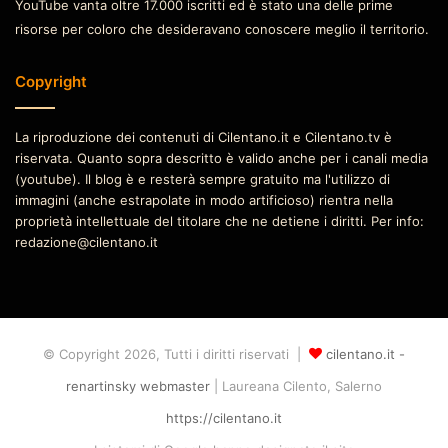
YouTube vanta oltre 17.000 iscritti ed è stato una delle prime
risorse per coloro che desideravano conoscere meglio il territorio.
Copyright
La riproduzione dei contenuti di Cilentano.it e Cilentano.tv è
riservata. Quanto sopra descritto è valido anche per i canali media
(youtube). Il blog è e resterà sempre gratuito ma l'utilizzo di
immagini (anche estrapolate in modo artificioso) rientra nella
proprietà intellettuale del titolare che ne detiene i diritti. Per info:
redazione@cilentano.it
© Copyright 2026, Tutti i diritti riservati |
cilentano.it -
renartinsky webmaster
| Laureana Cilento, Salerno
https://cilentano.it