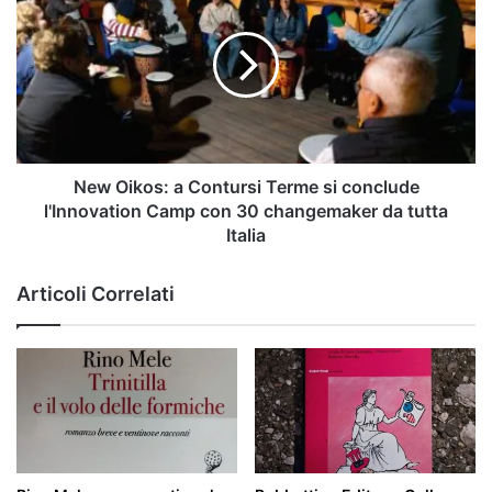
tedesco
a
‘italiano’
Contursi
Terme
si
conclude
l'Innovation
Camp
con
New Oikos: a Contursi Terme si conclude
30
l'Innovation Camp con 30 changemaker da tutta
changemaker
Italia
da
tutta
Articoli Correlati
Italia