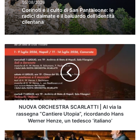
05/08/2026
Corinoti e il culto di San Pantaleone: le
radici dalmate e il baluardo dell’identità
cilentana
NUOVA
ORCHESTRA
SCARLATTI
|
Al
via
la
rassegna
“Cantiere
Utopia”,
NUOVA ORCHESTRA SCARLATTI | Al via la
ricordando
rassegna “Cantiere Utopia”, ricordando Hans
Hans
Werner Henze, un tedesco ‘italiano’
Werner
Henze,
New
un
Oikos: