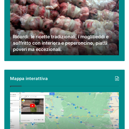
le
ricette
tradizionali,
i
moglitieddi
e
Ricordi: le ricette tradizionali, i moglitieddi e
soffritto
soffritto con interiora e peperoncino, piatti
con
poveri ma eccezionali.
interiora
e
peperoncino,
piatti
poveri
Mappa interattiva
ma
eccezionali.
Cilento,
Vallo
di
Diano
ed
Alburni