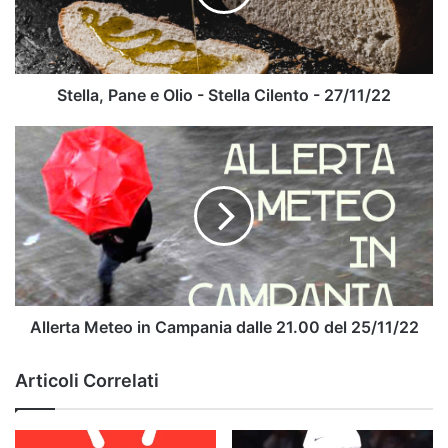
Stella
Cilento
-
27/11/22
Stella, Pane e Olio - Stella Cilento - 27/11/22
Allerta
Meteo
in
Campania
dalle
21.00
del
25/11/22
Allerta Meteo in Campania dalle 21.00 del 25/11/22
Articoli Correlati