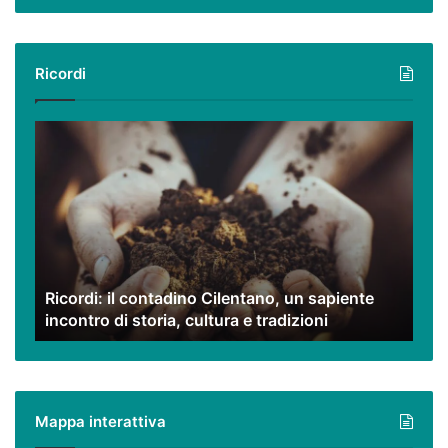
Ricordi
Ricordi:
il
contadino
Cilentano,
un
sapiente
incontro
di
Ricordi: il contadino Cilentano, un sapiente
storia,
incontro di storia, cultura e tradizioni
cultura
e
tradizioni
Mappa interattiva