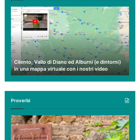
Cilento,
Vallo
di
Diano
ed
Alburni
(e
dintorni)
Cilento, Vallo di Diano ed Alburni (e dintorni)
in
in una mappa virtuale con i nostri video
una
mappa
virtuale
con
i
Proverbi
nostri
video
Podcast
–
I
proverbi