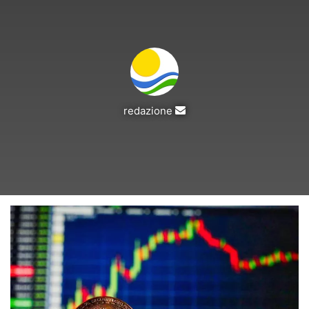
Invia
redazione
un'email