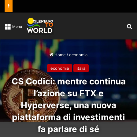
C
Menu
Home
/
economia
economia
italia
CS Codici: mentre continua
l’azione su FTX e
Hyperverse, una nuova
piattaforma di investimenti
fa parlare di sé