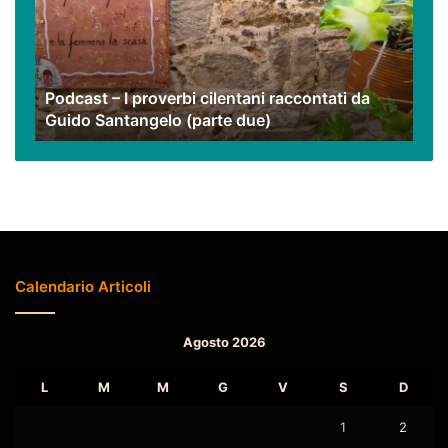
cilentani
raccontati
da
Guido
Podcast – I proverbi cilentani raccontati da
Santangelo
Guido Santangelo (parte due)
(parte
due)
Calendario Articoli
Agosto 2026
L
M
M
G
V
S
D
1
2