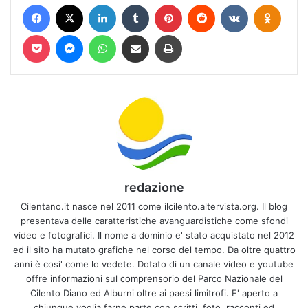
Facebook
X
LinkedIn
Tumblr
Pinterest
Reddit
VKontakte
Odnokl
Pocket
Messenger
WhatsApp
Condividi via mail
Stampa
redazione
Cilentano.it nasce nel 2011 come ilcilento.altervista.org. Il blog
presentava delle caratteristiche avanguardistiche come sfondi
video e fotografici. Il nome a dominio e' stato acquistato nel 2012
ed il sito ha mutato grafiche nel corso del tempo. Da oltre quattro
anni è cosi' come lo vedete. Dotato di un canale video e youtube
offre informazioni sul comprensorio del Parco Nazionale del
Cilento Diano ed Alburni oltre ai paesi limitrofi. E' aperto a
chiunque voglia farne parte con scritti, foto, racconti ed