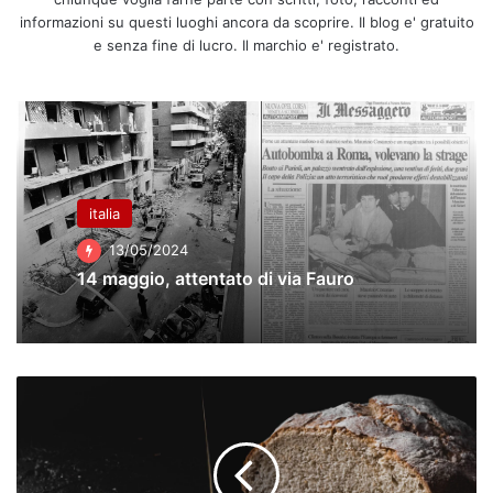
informazioni su questi luoghi ancora da scoprire. Il blog e' gratuito
e senza fine di lucro. Il marchio e' registrato.
italia
13/05/2024
14 maggio, attentato di via Fauro
Stella,
Pane
e
Olio
-