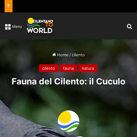
C
Menu
Home
/
cilento
cilento
fauna
natura
Fauna del Cilento: il Cuculo