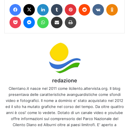
Facebook
X
LinkedIn
Tumblr
Pinterest
Reddit
VKontakte
Odnokl
Pocket
Messenger
WhatsApp
Condividi via mail
Stampa
redazione
Cilentano.it nasce nel 2011 come ilcilento.altervista.org. Il blog
presentava delle caratteristiche avanguardistiche come sfondi
video e fotografici. Il nome a dominio e' stato acquistato nel 2012
ed il sito ha mutato grafiche nel corso del tempo. Da oltre quattro
anni è cosi' come lo vedete. Dotato di un canale video e youtube
offre informazioni sul comprensorio del Parco Nazionale del
Cilento Diano ed Alburni oltre ai paesi limitrofi. E' aperto a