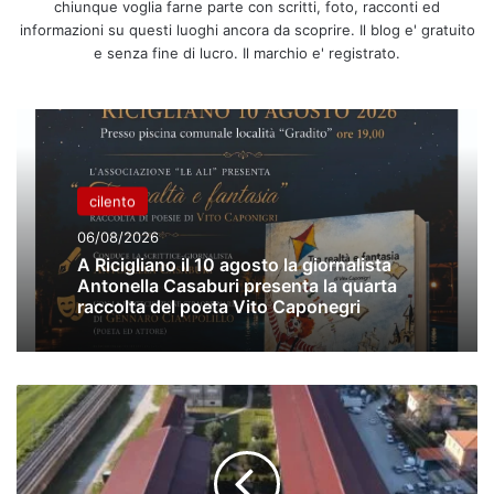
chiunque voglia farne parte con scritti, foto, racconti ed
informazioni su questi luoghi ancora da scoprire. Il blog e' gratuito
e senza fine di lucro. Il marchio e' registrato.
cilento
06/08/2026
A Ricigliano il 10 agosto la giornalista
Antonella Casaburi presenta la quarta
raccolta del poeta Vito Caponegri
A
Paestum
nel
ponte
di