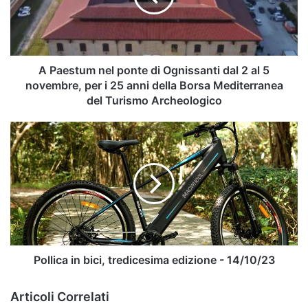
Ognissanti
dal
2
al
5
A Paestum nel ponte di Ognissanti dal 2 al 5
novembre,
novembre, per i 25 anni della Borsa Mediterranea
per
del Turismo Archeologico
i
25
Pollica
anni
in
della
bici,
Borsa
tredicesima
Mediterranea
edizione
del
-
Turismo
14/10/23
Archeologico
Pollica in bici, tredicesima edizione - 14/10/23
Articoli Correlati