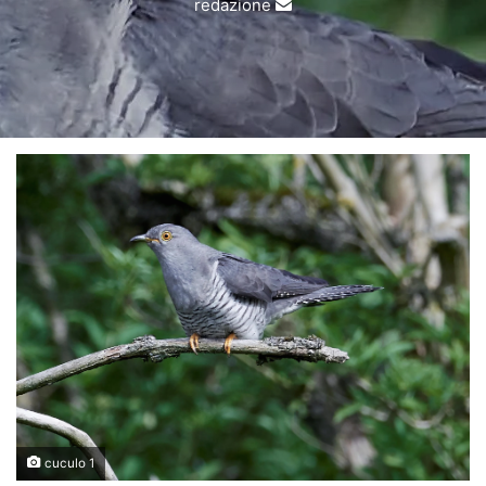
Invia
redazione
un'email
cuculo 1