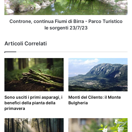
Parco
Turistico
le
sorgenti
Controne, continua Fiumi di Birra - Parco Turistico
23/7/23
le sorgenti 23/7/23
Articoli Correlati
Sono usciti i primi asparagi, i
Monti del Cilento: il Monte
benefici della pianta della
Bulgheria
primavera