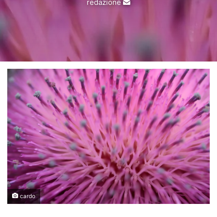
Invia
redazione
un'email
cardo