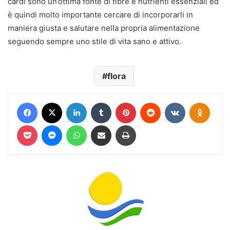
cardi sono un’ottima fonte di fibre e nutrienti essenziali ed
è quindi molto importante cercare di incorporarli in
maniera giusta e salutare nella propria alimentazione
seguendo sempre uno stile di vita sano e attivo.
flora
Facebook
X
LinkedIn
Tumblr
Pinterest
Reddit
VKontakte
Odnokl
Pocket
Messenger
WhatsApp
Condividi via mail
Stampa