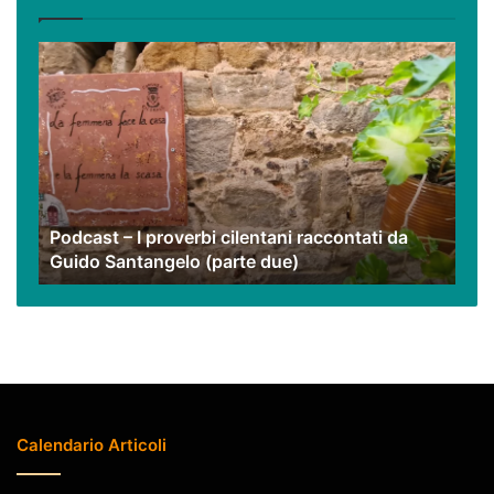
video
Podcast
–
I
proverbi
cilentani
raccontati
da
Guido
Podcast – I proverbi cilentani raccontati da
Santangelo
Guido Santangelo (parte due)
(parte
due)
Calendario Articoli