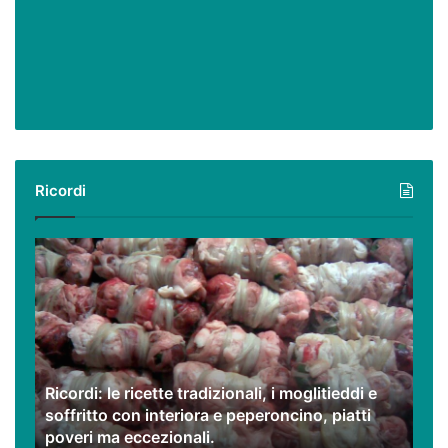
Ricordi
Ricordi:
le
ricette
tradizionali,
i
moglitieddi
e
Ricordi: le ricette tradizionali, i moglitieddi e
soffritto
soffritto con interiora e peperoncino, piatti
con
poveri ma eccezionali.
interiora