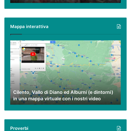
e
peperoncino,
piatti
poveri
Mappa interattiva
ma
eccezionali.
Cilento,
Vallo
di
Diano
ed
Alburni
(e
dintorni)
Cilento, Vallo di Diano ed Alburni (e dintorni)
in
in una mappa virtuale con i nostri video
una
mappa
virtuale
con
i
Proverbi
nostri