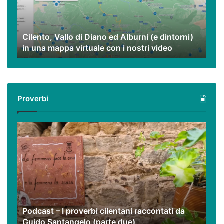
Alburni
(e
dintorni)
Cilento, Vallo di Diano ed Alburni (e dintorni)
in
in una mappa virtuale con i nostri video
una
mappa
virtuale
con
i
Proverbi
nostri
video
Podcast
–
I
proverbi
cilentani
raccontati
da
Guido
Podcast – I proverbi cilentani raccontati da
Santangelo
Guido Santangelo (parte due)
(parte