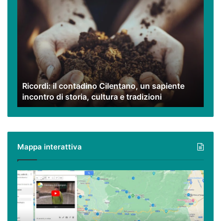
Ricordi:
il
contadino
Cilentano,
un
sapiente
incontro
di
Ricordi: il contadino Cilentano, un sapiente
storia,
incontro di storia, cultura e tradizioni
cultura
e
tradizioni
Mappa interattiva
Cilento,
Vallo
di
Diano
ed