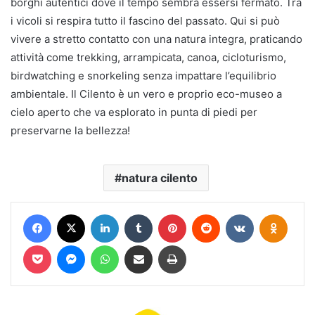
borghi autentici dove il tempo sembra essersi fermato. Tra
i vicoli si respira tutto il fascino del passato. Qui si può
vivere a stretto contatto con una natura integra, praticando
attività come trekking, arrampicata, canoa, cicloturismo,
birdwatching e snorkeling senza impattare l’equilibrio
ambientale. Il Cilento è un vero e proprio eco-museo a
cielo aperto che va esplorato in punta di piedi per
preservarne la bellezza!
natura cilento
Facebook
X
LinkedIn
Tumblr
Pinterest
Reddit
VKontakte
Odnokl
Pocket
Messenger
WhatsApp
Condividi via mail
Stampa