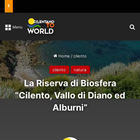
C
Menu
Home
/
cilento
cilento
natura
La Riserva di Biosfera
“Cilento, Vallo di Diano ed
Alburni”