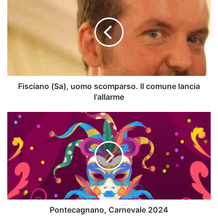
(Sa),
uomo
scomparso.
Il
comune
lancia
l'allarme
Fisciano (Sa), uomo scomparso. Il comune lancia
l'allarme
Pontecagnano,
Carnevale
2024
Pontecagnano, Carnevale 2024