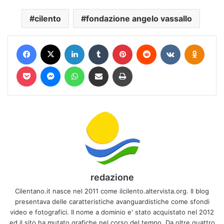
cilento
fondazione angelo vassallo
Facebook
X
LinkedIn
Tumblr
Pinterest
Reddit
VKontakte
Odnokl
Pocket
Messenger
WhatsApp
Condividi via mail
Stampa
redazione
Cilentano.it nasce nel 2011 come ilcilento.altervista.org. Il blog
presentava delle caratteristiche avanguardistiche come sfondi
video e fotografici. Il nome a dominio e' stato acquistato nel 2012
ed il sito ha mutato grafiche nel corso del tempo. Da oltre quattro