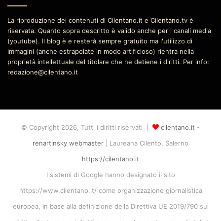
La riproduzione dei contenuti di Cilentano.it e Cilentano.tv è
riservata. Quanto sopra descritto è valido anche per i canali media
(youtube). Il blog è e resterà sempre gratuito ma l'utilizzo di
immagini (anche estrapolate in modo artificioso) rientra nella
proprietà intellettuale del titolare che ne detiene i diritti. Per info:
redazione@cilentano.it
© Copyright 2026, Tutti i diritti riservati |
cilentano.it -
renartinsky webmaster
| Laureana Cilento, Salerno
https://cilentano.it
I sistemi di Google hanno designato il sito
https://www.cilentano.it/ come organizzazione giornalistica
europea, in base alla definizione della Direttiva UE 2019/790 sul