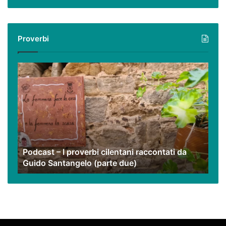
virtuale
con
i
Proverbi
nostri
video
Podcast
–
I
proverbi
cilentani
raccontati
da
Guido
Podcast – I proverbi cilentani raccontati da
Santangelo
Guido Santangelo (parte due)
(parte
due)