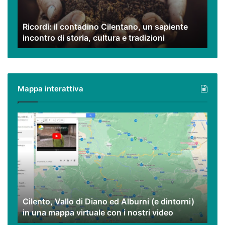
incontro
di
Ricordi: il contadino Cilentano, un sapiente
storia,
incontro di storia, cultura e tradizioni
cultura
e
tradizioni
Mappa interattiva
Cilento,
Vallo
di
Diano
ed
Alburni
(e
dintorni)
Cilento, Vallo di Diano ed Alburni (e dintorni)
in
in una mappa virtuale con i nostri video
una
mappa