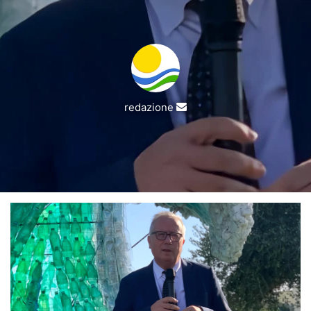
Invia
redazione
un'email