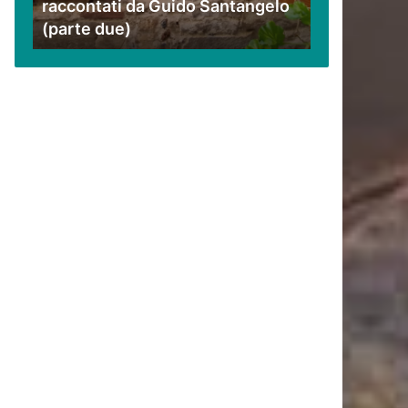
raccontati da Guido Santangelo
Santangelo
(parte due)
(parte
due)