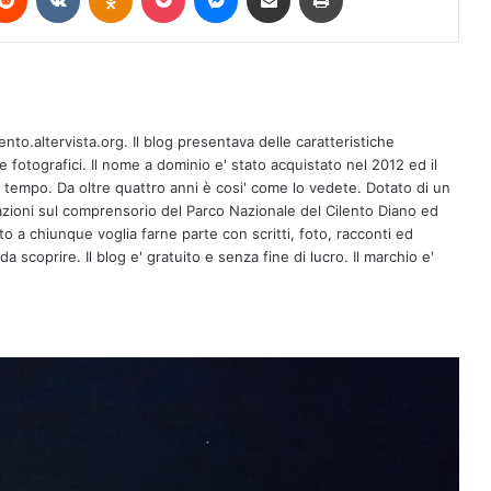
Corinoti e il culto di San Pantaleone: le
radici dalmate e il baluardo
ento.altervista.org. Il blog presentava delle caratteristiche
dell’identità cilentana
fotografici. Il nome a dominio e' stato acquistato nel 2012 ed il
l tempo. Da oltre quattro anni è cosi' come lo vedete. Dotato di un
zioni sul comprensorio del Parco Nazionale del Cilento Diano ed
Save the date 📆 Presentazione del
erto a chiunque voglia farne parte con scritti, foto, racconti ed
libro di Piero De Luca, “L’idea di
Europa e il suo destino”
a scoprire. Il blog e' gratuito e senza fine di lucro. Il marchio e'
(Baldini+Castoldi. IntervengonoLucia
Annunziata e Lello Topo 📍Giovedì 6
Palinuro sbarca all’Aeroporto di
agosto, ore 19, Palazzo di Lorenzo,
Salerno: installato il nuovo impianto di
Ceraso (SA)
promozione turistica
Piani di Gestione forestale: Copagri
Salerno chiede snellimento
burocratico e pianificazione reale per
le aree interne