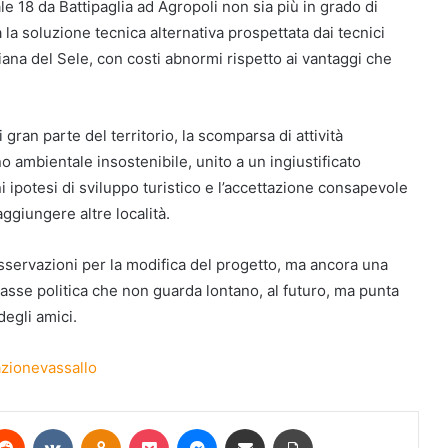
le 18 da Battipaglia ad Agropoli non sia più in grado di
 la soluzione tecnica alternativa prospettata dai tecnici
iana del Sele, con costi abnormi rispetto ai vantaggi che
ran parte del territorio, la scomparsa di attività
o ambientale insostenibile, unito a un ingiustificato
 ipotesi di sviluppo turistico e l’accettazione consapevole
aggiungere altre località.
sservazioni per la modifica del progetto, ma ancora una
lasse politica che non guarda lontano, al futuro, ma punta
degli amici.
zionevassallo
terest
Reddit
VKontakte
Odnoklassniki
Pocket
Messenger
Condividi via mail
Stampa