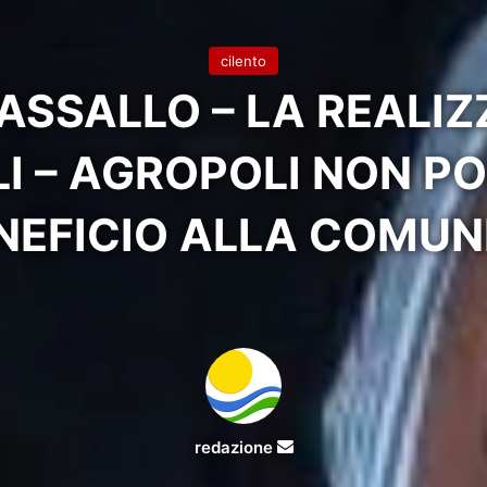
cilento
ASSALLO – LA REALIZ
LI – AGROPOLI NON P
NEFICIO ALLA COMUN
Invia
redazione
un'email