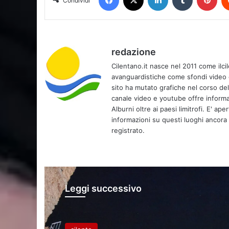
Condividi
redazione
Cilentano.it nasce nel 2011 come ilcil
avanguardistiche come sfondi video e 
sito ha mutato grafiche nel corso de
canale video e youtube offre informa
Alburni oltre ai paesi limitrofi. E' ap
informazioni su questi luoghi ancora d
registrato.
Leggi successivo