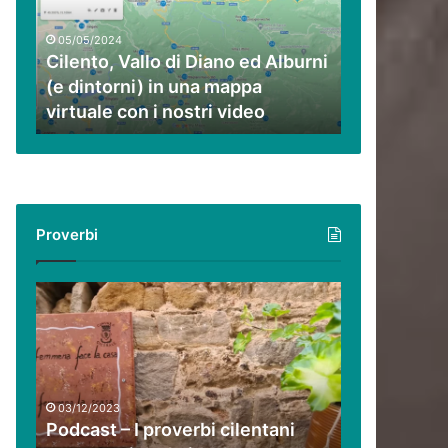
ed
Alburni
05/05/2024
(e
Cilento, Vallo di Diano ed Alburni
dintorni)
(e dintorni) in una mappa
in
virtuale con i nostri video
una
mappa
virtuale
con
i
nostri
Proverbi
video
Podcast
–
I
proverbi
cilentani
raccontati
03/12/2023
da
Podcast – I proverbi cilentani
Guido