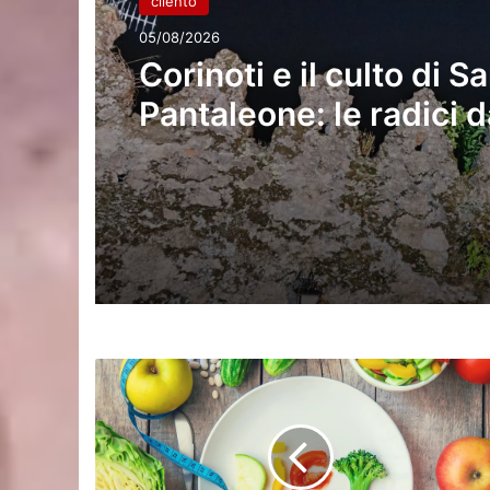
cilento
05/08/2026
Corinoti e il culto di S
Pantaleone: le radici 
e il baluardo dell’ident
cilentana
LA
DIETA
ANTINFIAMMATORIA:
UN
APPROCCIO
NUTRIZIONALE