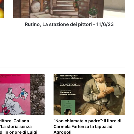
Parata di bellezze lucane a Marsico
11/6/23
Nuovo per la Finale di Miss Universe
Basilicata 2026
Rutino, La stazione dei pittori - 11/6/23
itore, Collana
“Non chiamatelo padre”: il libro di
 “La storia senza
Carmela Forlenza fa tappa ad
di in onore di Luigi
Agropoli