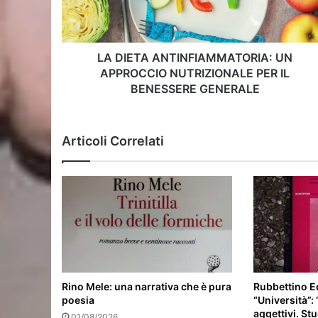
PER
IL
BENESSERE
GENERALE
LA DIETA ANTINFIAMMATORIA: UN
APPROCCIO NUTRIZIONALE PER IL
BENESSERE GENERALE
Articoli Correlati
Rino Mele: una narrativa che è pura
Rubbettino Ed
poesia
“Università”:
aggettivi. Stu
01/08/2026