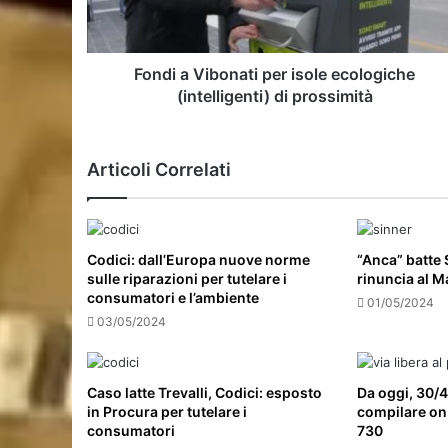
(intelligenti)
di
prossimità
Fondi a Vibonati per isole ecologiche
(intelligenti) di prossimità
Articoli Correlati
Codici: dall’Europa nuove norme
“Anca” batte S
sulle riparazioni per tutelare i
rinuncia al M
consumatori e l’ambiente
01/05/2024
03/05/2024
Caso latte Trevalli, Codici: esposto
Da oggi, 30/4
in Procura per tutelare i
compilare on 
consumatori
730