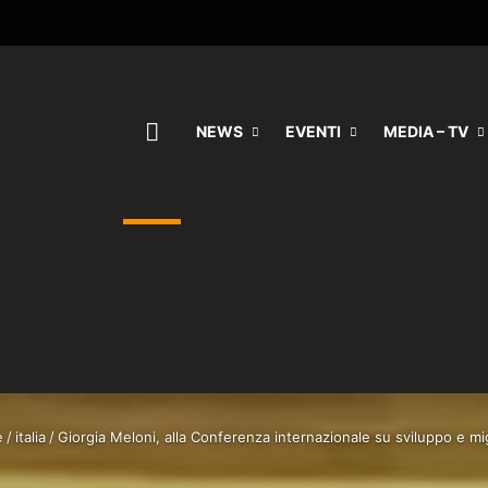
HOME
NEWS
EVENTI
MEDIA – TV
e
/
italia
/
Giorgia Meloni, alla Conferenza internazionale su sviluppo e mi