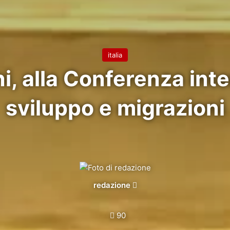
italia
i, alla Conferenza int
sviluppo e migrazioni
Invia
redazione
un'email
90