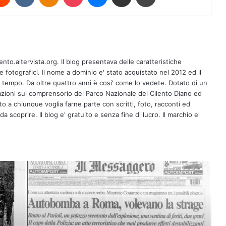
ento.altervista.org. Il blog presentava delle caratteristiche
14 maggio, attentato di via Fauro
fotografici. Il nome a dominio e' stato acquistato nel 2012 ed il
l tempo. Da oltre quattro anni è cosi' come lo vedete. Dotato di un
zioni sul comprensorio del Parco Nazionale del Cilento Diano ed
Il 13 maggio 1974, durante un
erto a chiunque voglia farne parte con scritti, foto, racconti ed
referendum, la maggioranza degli
a scoprire. Il blog e' gratuito e senza fine di lucro. Il marchio e'
italiani votò contro l’abrogazione della
legge sul divorzio
La favola di Capaci, “Rocco e il regno
dei polpi” di Dario Vassallo sarà
presentato nelle scuole di Acerra e
Casalnuovo
Napoli, straordinaria vincita al
SuperEnalotto: 101 milioni di euro