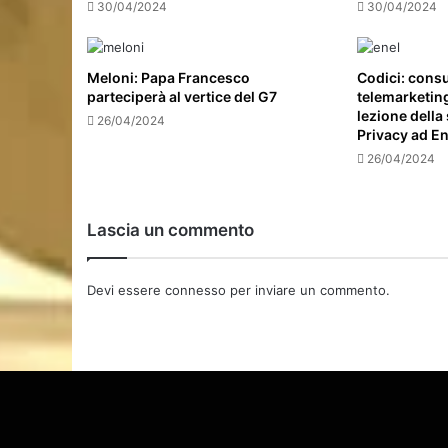
30/04/2024
30/04/2024
Meloni: Papa Francesco
Codici: consu
parteciperà al vertice del G7
telemarketing
lezione della
26/04/2024
Privacy ad En
26/04/2024
Lascia un commento
Devi essere
connesso
per inviare un commento.