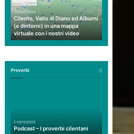
ed
Alburni
05/05/2024
(e
Cilento, Vallo di Diano ed Alburni
dintorni)
(e dintorni) in una mappa
in
virtuale con i nostri video
una
mappa
virtuale
con
i
nostri
Proverbi
video
Podcast
–
I
proverbi
cilentani
raccontati
03/12/2023
da
Podcast – I proverbi cilentani
Guido