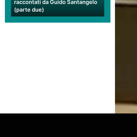
raccontati da Guido Santangelo
Santangelo
(parte due)
(parte
due)