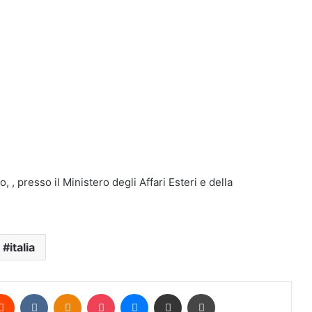
 , presso il Ministero degli Affari Esteri e della
italia
erest
Reddit
VKontakte
Odnoklassniki
Pocket
Messenger
Condividi via mail
Stampa