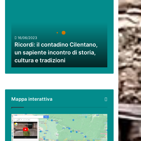
Ricordi:
il
contadino
Cilentano,
un
sapiente
16/06/2023
incontro
Ricordi: il contadino Cilentano,
di
un sapiente incontro di storia,
storia,
cultura e tradizioni
cultura
e
tradizioni
Mappa interattiva
Cilento,
Vallo
di
Diano