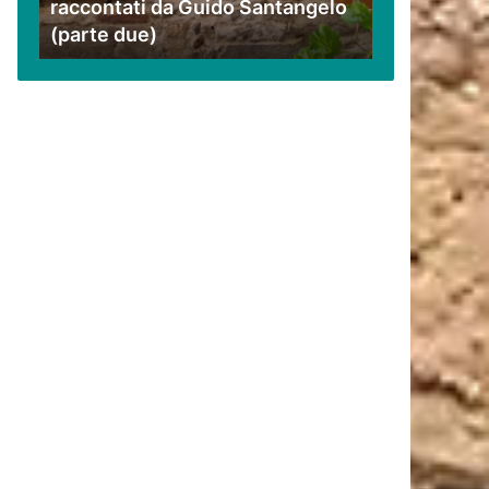
raccontati da Guido Santangelo
Santangelo
(parte due)
(parte
due)