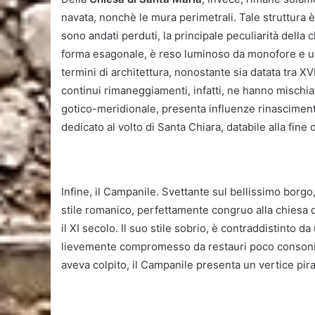
navata, nonchè le mura perimetrali. Tale struttura è,
sono andati perduti, la principale peculiarità della
forma esagonale, è reso luminoso da monofore e un o
termini di architettura, nonostante sia datata tra XVI
continui rimaneggiamenti, infatti, ne hanno mischi
gotico-meridionale, presenta influenze rinascimenta
dedicato al volto di Santa Chiara, databile alla fine 
Infine, il Campanile. Svettante sul bellissimo borgo
stile romanico, perfettamente congruo alla chiesa di
il XI secolo. Il suo stile sobrio, è contraddistinto d
lievemente compromesso da restauri poco consoni e
aveva colpito, il Campanile presenta un vertice pir