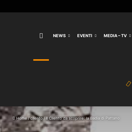
HOME
NEWS
EVENTI
MEDIA – TV
Home
/
cilento
/
Il Cilento da scoprire: la Badia di Pattano