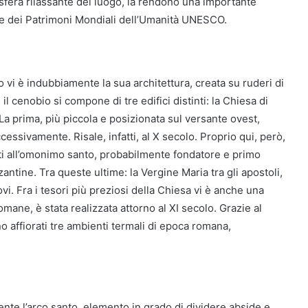
sfera rilassante del luogo, la rendono una importante
are dei Patrimoni Mondiali dell’Umanità UNESCO.
ero vi è indubbiamente la sua architettura, creata su ruderi di
 cenobio si compone di tre edifici distinti: la Chiesa di
 La prima, più piccola e posizionata sul versante ovest,
cessivamente. Risale, infatti, al X secolo. Proprio qui, però,
ti all’omonimo santo, probabilmente fondatore e primo
antine. Tra queste ultime: la Vergine Maria tra gli apostoli,
i. Fra i tesori più preziosi della Chiesa vi è anche una
tomane, è stata realizzata attorno al XI secolo. Grazie al
sono affiorati tre ambienti termali di epoca romana,
ente l’arco santo, elemento in grado di dividere abside e