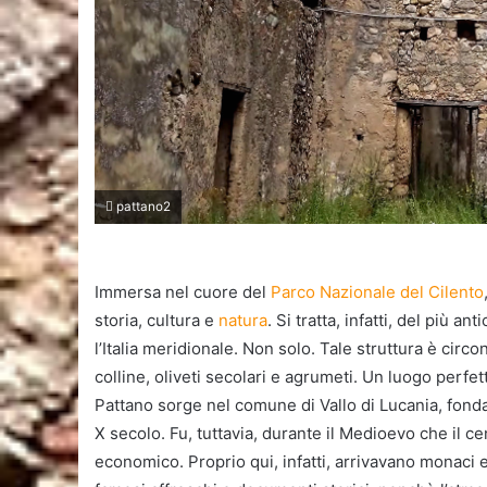
pattano2
Immersa nel cuore del
Parco Nazionale del Cilento
storia, cultura e
natura
. Si tratta, infatti, del più
l’Italia meridionale. Non solo. Tale struttura è cir
colline, oliveti secolari e agrumeti. Un luogo perf
Pattano sorge nel comune di Vallo di Lucania, fonda
X secolo. Fu, tuttavia, durante il Medioevo che il 
economico. Proprio qui, infatti, arrivavano monaci e