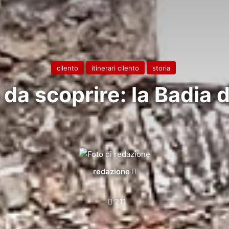
cilento
itinerari cilento
storia
o da scoprire: la Badia 
Invia
redazione
un'email
211