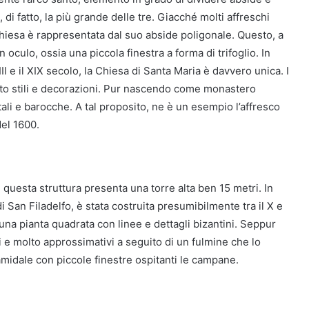
 di fatto, la più grande delle tre. Giacché molti affreschi
 chiesa è rappresentata dal suo abside poligonale. Questo, a
culo, ossia una piccola finestra a forma di trifoglio. In
II e il XIX secolo, la Chiesa di Santa Maria è davvero unica. I
ato stili e decorazioni. Pur nascendo come monastero
li e barocche. A tal proposito, ne è un esempio l’affresco
del 1600.
, questa struttura presenta una torre alta ben 15 metri. In
 San Filadelfo, è stata costruita presumibilmente tra il X e
a una pianta quadrata con linee e dettagli bizantini. Seppur
 molto approssimativi a seguito di un fulmine che lo
amidale con piccole finestre ospitanti le campane.