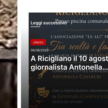
Leggi successivo
cilento
06/08/2026
A Ricigliano il 10 agost
giornalista Antonella
Casaburi presenta la 
raccolta del poeta Vit
Caponegri