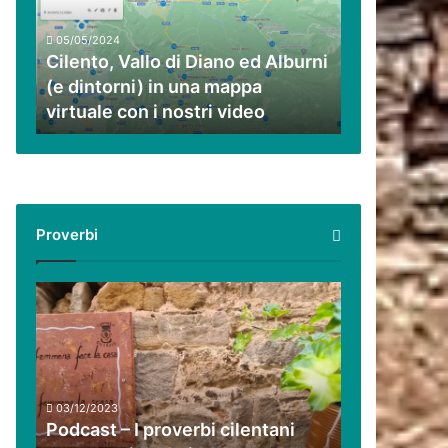
ed
Alburni
05/05/2024
(e
Cilento, Vallo di Diano ed Alburni
dintorni)
(e dintorni) in una mappa
in
virtuale con i nostri video
una
mappa
virtuale
con
i
nostri
Proverbi
video
Podcast
–
I
proverbi
cilentani
raccontati
03/12/2023
da
Podcast – I proverbi cilentani
Guido