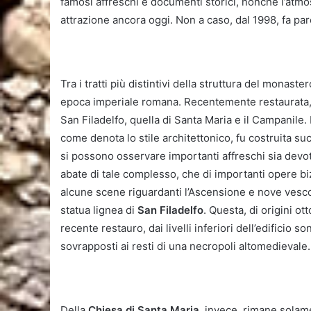
famosi affreschi e documenti storici, nonchè l’atmo
attrazione ancora oggi. Non a caso, dal 1998, fa p
Tra i tratti più distintivi della struttura del monast
epoca imperiale romana. Recentemente restaurata, il
San Filadelfo, quella di Santa Maria e il Campanile.
come denota lo stile architettonico, fu costruita suc
si possono osservare importanti affreschi sia devo
abate di tale complesso, che di importanti opere biz
alcune scene riguardanti l’Ascensione e nove vescov
statua lignea di
San Filadelfo
. Questa, di origini ot
recente restauro, dai livelli inferiori dell’edificio 
sovrapposti ai resti di una necropoli altomedievale.
Della
Chiesa di Santa Maria
, invece, rimane solam