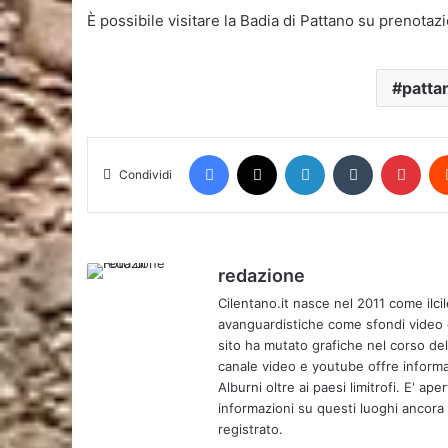
È possibile visitare la Badia di Pattano su prenotaz
patta
Facebook
X
LinkedIn
Tumblr
Pint
Condividi
redazione
Cilentano.it nasce nel 2011 come ilcil
avanguardistiche come sfondi video e 
sito ha mutato grafiche nel corso de
canale video e youtube offre informa
Alburni oltre ai paesi limitrofi. E' ap
informazioni su questi luoghi ancora d
registrato.