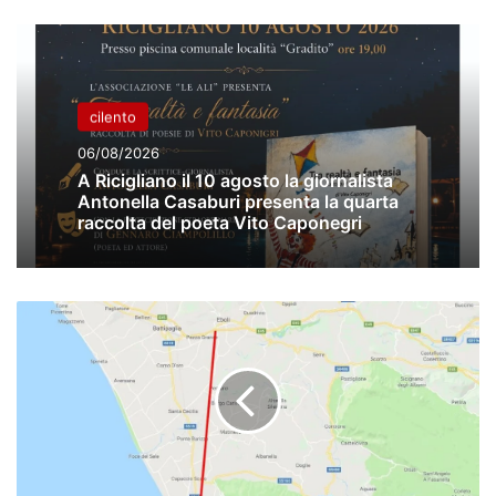
cilento
06/08/2026
A Ricigliano il 10 agosto la giornalista
Antonella Casaburi presenta la quarta
raccolta del poeta Vito Caponegri
Fondazione
Vassallo:
depositate
all'Anas
le
osservazioni
circa
l'edificazione