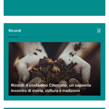
Ricordi
Ricordi:
il
contadino
Cilentano,
un
sapiente
incontro
di
Ricordi: il contadino Cilentano, un sapiente
storia,
incontro di storia, cultura e tradizioni
cultura
e
tradizioni