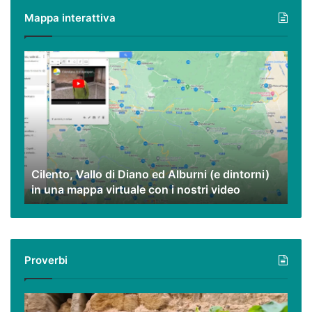
Mappa interattiva
Cilento,
Vallo
di
Diano
ed
Alburni
(e
dintorni)
Cilento, Vallo di Diano ed Alburni (e dintorni)
in
in una mappa virtuale con i nostri video
una
mappa
virtuale
con
i
Proverbi
nostri
video
Podcast