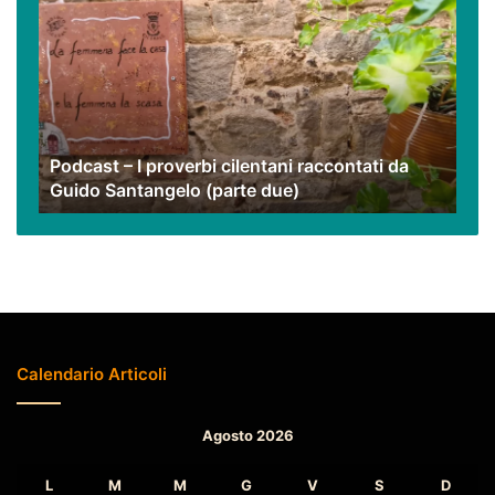
–
I
proverbi
cilentani
raccontati
da
Guido
Podcast – I proverbi cilentani raccontati da
Santangelo
Guido Santangelo (parte due)
(parte
due)
Calendario Articoli
Agosto 2026
L
M
M
G
V
S
D