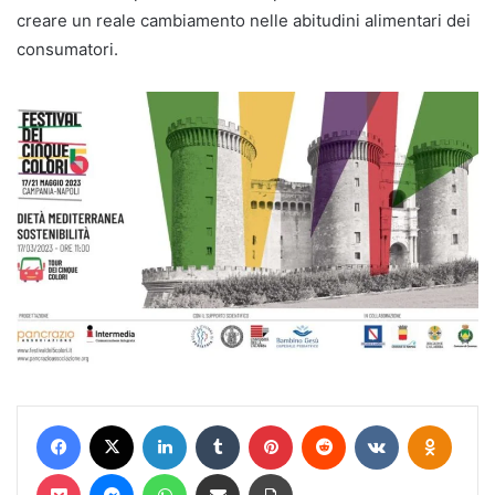
creare un reale cambiamento nelle abitudini alimentari dei
consumatori.
Facebook
X
LinkedIn
Tumblr
Pinterest
Reddit
VKontakte
Odnokl
Pocket
Messenger
WhatsApp
Condividi via mail
Stampa