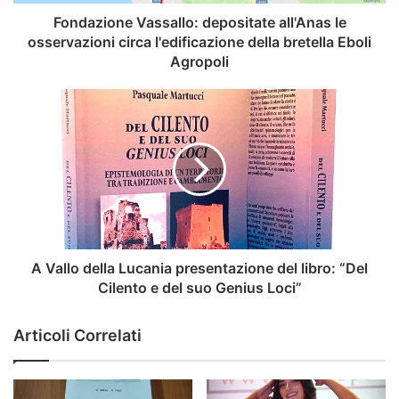
della
bretella
Fondazione Vassallo: depositate all'Anas le
Eboli
osservazioni circa l'edificazione della bretella Eboli
Agropoli
Agropoli
A
Vallo
della
Lucania
presentazione
del
libro: “Del
Cilento
e
del
A Vallo della Lucania presentazione del libro: “Del
suo
Cilento e del suo Genius Loci”
Genius
Loci”
Articoli Correlati