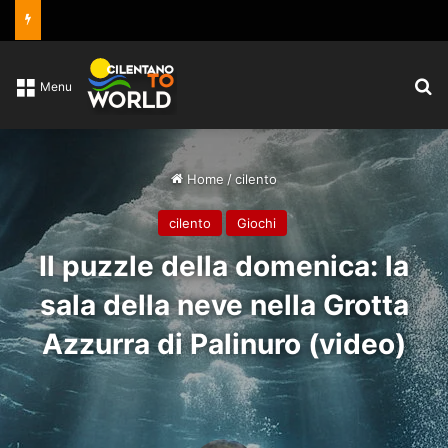
C
Menu
Home
/
cilento
cilento
Giochi
Il puzzle della domenica: la
sala della neve nella Grotta
Azzurra di Palinuro (video)