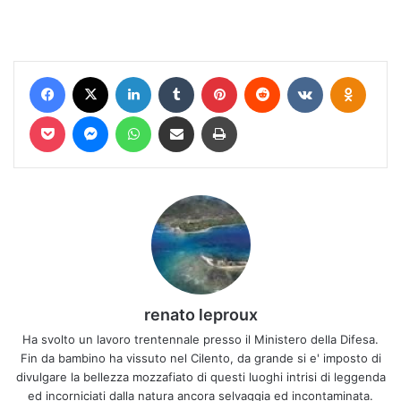
Facebook
X
LinkedIn
Tumblr
Pinterest
Reddit
VKontakte
Odnokl
Pocket
Messenger
WhatsApp
Condividi via mail
Stampa
renato leproux
Ha svolto un lavoro trentennale presso il Ministero della Difesa.
Fin da bambino ha vissuto nel Cilento, da grande si e' imposto di
divulgare la bellezza mozzafiato di questi luoghi intrisi di leggenda
ed incorniciati dalla natura ancora selvaggia ed incontaminata.