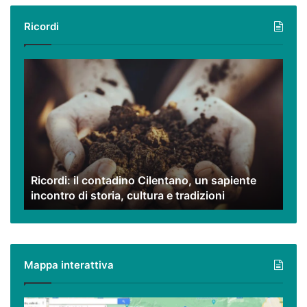
Ricordi
Ricordi:
il
contadino
Cilentano,
un
sapiente
incontro
di
Ricordi: il contadino Cilentano, un sapiente
storia,
incontro di storia, cultura e tradizioni
cultura
e
tradizioni
Mappa interattiva
Cilento,