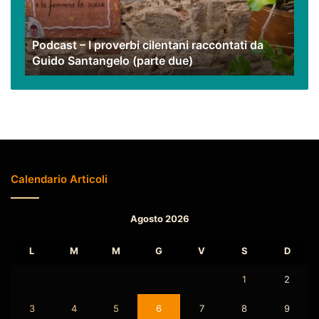
raccontati
da
Guido
Podcast – I proverbi cilentani raccontati da
Santangelo
Guido Santangelo (parte due)
(parte
due)
Calendario Articoli
Agosto 2026
L
M
M
G
V
S
D
1
2
3
4
5
6
7
8
9