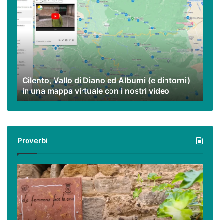
Vallo
di
Diano
ed
Alburni
(e
dintorni)
Cilento, Vallo di Diano ed Alburni (e dintorni)
in
in una mappa virtuale con i nostri video
una
mappa
virtuale
con
i
Proverbi
nostri
video
Podcast
–
I
proverbi
cilentani