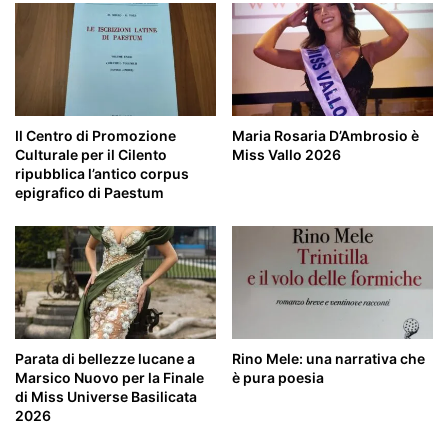
di
Battipaglia
Il Centro di Promozione
Maria Rosaria D’Ambrosio è
Culturale per il Cilento
Miss Vallo 2026
ripubblica l’antico corpus
epigrafico di Paestum
Parata di bellezze lucane a
Rino Mele: una narrativa che
Marsico Nuovo per la Finale
è pura poesia
di Miss Universe Basilicata
2026