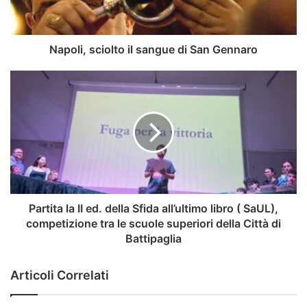
Gennaro
Napoli, sciolto il sangue di San Gennaro
Partita
la
II
ed.
della
Sfida
all’ultimo
libro
(
SaUL),
Partita la II ed. della Sfida all’ultimo libro ( SaUL),
competizione
competizione tra le scuole superiori della Città di
tra
Battipaglia
le
scuole
Articoli Correlati
superiori
della
Città