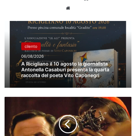
Website
cilento
06/08/2026
A Ricigliano il 10 agosto la giornalista
Antonella Casaburi presenta la quarta
raccolta del poeta Vito Caponegri
Napoli,
sciolto
il
sangue
di
San