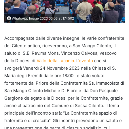
WhatsApp Image 2023 06 03 at 174502
Accompagnate dalle diverse insegne, le varie confraternite
del Cilento antico, riceveranno, a San Mango Cilento, il
saluto di S.E. Rev.ma Mons. Vincenzo Calvosa, vescovo
della Diocesi di
Vallo della Lucania
. L’
evento
che si
svolgerà Venerdì 24 Novembre 2023 nella Chiesa di S.
Maria degli Eremiti dalle ore 18:00, è stato voluto
fortemente dal Priore della Confraternita Ss. Immacolata di
San Mango Cilento Michele Di Fiore e da Don Pasquale
Gargione delegato alla Diocesi per le Confraternite, grazie
anche al patrocinio del Comune di Sessa Cilento. Il tema
principale dell’incontro sarà: “La Confraternita spazio di
fraternità e di crescita”. Gli incontri prevedono un saluto e
una presentazione da parte di ciascun sodalizio, cui