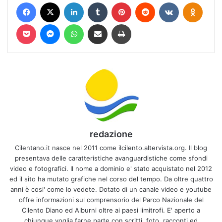
Facebook
X
LinkedIn
Tumblr
Pinterest
Reddit
VKontakte
Odnokl
Pocket
Messenger
WhatsApp
Condividi via mail
Stampa
redazione
Cilentano.it nasce nel 2011 come ilcilento.altervista.org. Il blog
presentava delle caratteristiche avanguardistiche come sfondi
video e fotografici. Il nome a dominio e' stato acquistato nel 2012
ed il sito ha mutato grafiche nel corso del tempo. Da oltre quattro
anni è cosi' come lo vedete. Dotato di un canale video e youtube
offre informazioni sul comprensorio del Parco Nazionale del
Cilento Diano ed Alburni oltre ai paesi limitrofi. E' aperto a
chiunque voglia farne parte con scritti, foto, racconti ed