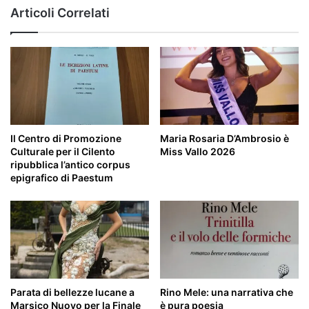
prossimi
Articoli Correlati
appuntamenti
Il Centro di Promozione
Maria Rosaria D’Ambrosio è
Culturale per il Cilento
Miss Vallo 2026
ripubblica l’antico corpus
epigrafico di Paestum
Parata di bellezze lucane a
Rino Mele: una narrativa che
Marsico Nuovo per la Finale
è pura poesia