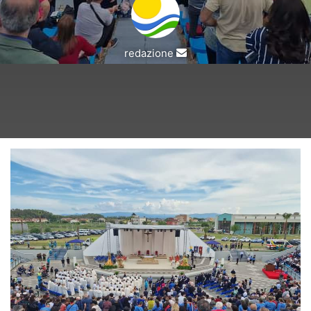
Invia
redazione
un'email