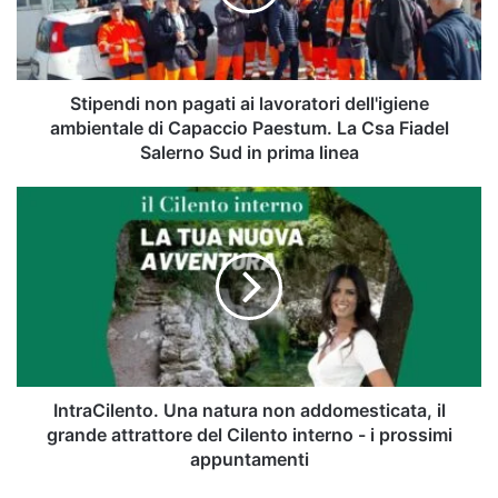
dell'igiene
ambientale
di
Capaccio
Paestum.
Stipendi non pagati ai lavoratori dell'igiene
La
ambientale di Capaccio Paestum. La Csa Fiadel
Csa
Salerno Sud in prima linea
Fiadel
Salerno
IntraCilento.
Sud
Una
in
natura
prima
non
linea
addomesticata,
il
grande
attrattore
del
Cilento
IntraCilento. Una natura non addomesticata, il
interno
grande attrattore del Cilento interno - i prossimi
-
appuntamenti
i