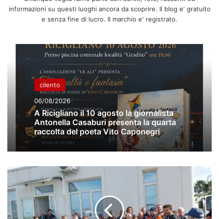
informazioni su questi luoghi ancora da scoprire. Il blog e' gratuito
e senza fine di lucro. Il marchio e' registrato.
cilento
06/08/2026
A Ricigliano il 10 agosto la giornalista
Antonella Casaburi presenta la quarta
raccolta del poeta Vito Caponegri
Stipendi
non
pagati
ai
lavoratori