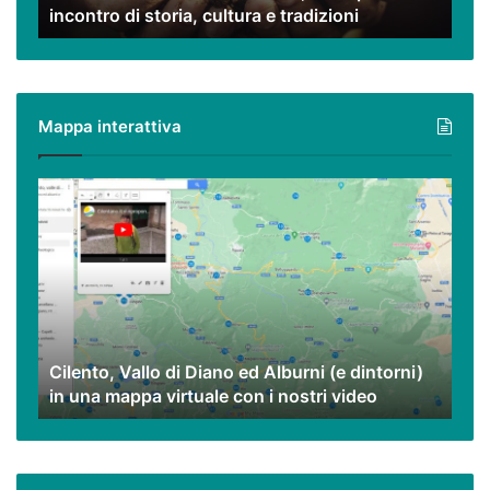
incontro di storia, cultura e tradizioni
cultura
e
tradizioni
Mappa interattiva
Cilento,
Vallo
di
Diano
ed
Alburni
(e
dintorni)
Cilento, Vallo di Diano ed Alburni (e dintorni)
in
in una mappa virtuale con i nostri video
una
mappa
virtuale
con
i