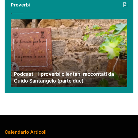
Proverbi
nostri
video
Podcast
–
I
proverbi
cilentani
raccontati
da
Guido
Podcast – I proverbi cilentani raccontati da
Santangelo
Guido Santangelo (parte due)
(parte
due)
Calendario Articoli