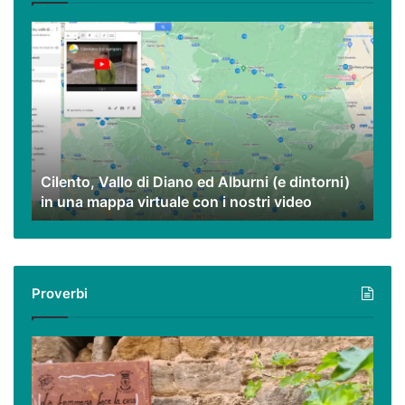
eccezionali.
Cilento,
Vallo
di
Diano
ed
Alburni
(e
dintorni)
Cilento, Vallo di Diano ed Alburni (e dintorni)
in
in una mappa virtuale con i nostri video
una
mappa
virtuale
con
i
Proverbi
nostri
video
Podcast
–
I
proverbi