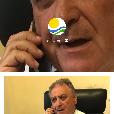
Invia
redazione
un'email