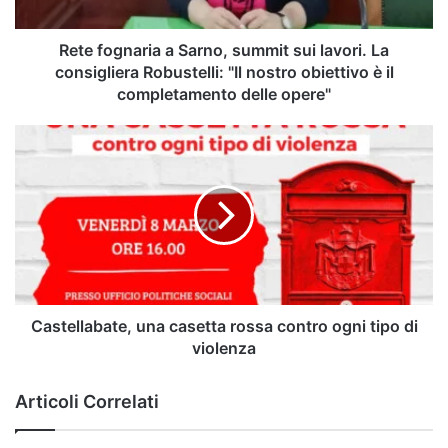
La
consigliera
Robustelli:
Rete fognaria a Sarno, summit sui lavori. La
"Il
consigliera Robustelli: "Il nostro obiettivo è il
nostro
completamento delle opere"
obiettivo
è
Castellabate,
il
una
completamento
casetta
delle
rossa
opere"
contro
ogni
tipo
di
violenza
Castellabate, una casetta rossa contro ogni tipo di
violenza
Articoli Correlati