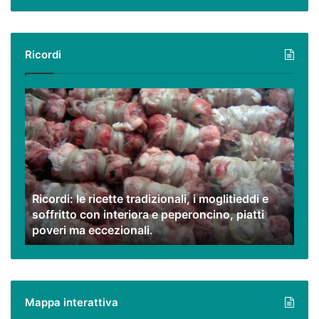
Ricordi
Ricordi:
le
ricette
tradizionali,
i
moglitieddi
e
Ricordi: le ricette tradizionali, i moglitieddi e
soffritto
soffritto con interiora e peperoncino, piatti
con
poveri ma eccezionali.
interiora
e
peperoncino,
piatti
poveri
Mappa interattiva
ma