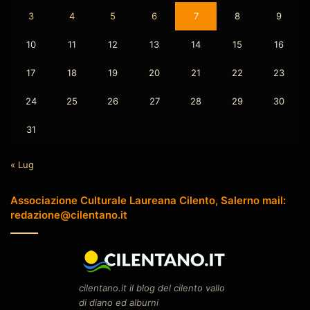
3
4
5
6
7
8
9
10
11
12
13
14
15
16
17
18
19
20
21
22
23
24
25
26
27
28
29
30
31
« Lug
Associazione Culturale Laureana Cilento, Salerno mail:
redazione@cilentano.it
cilentano.it il blog del cilento vallo
di diano ed alburni