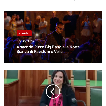
cilento
07/08/2026
Armando Rizzo Big Band alla Notte
Bianca di Paestum e Velia
Rete
fognaria
a
Sarno,
summit
sui
lavori.