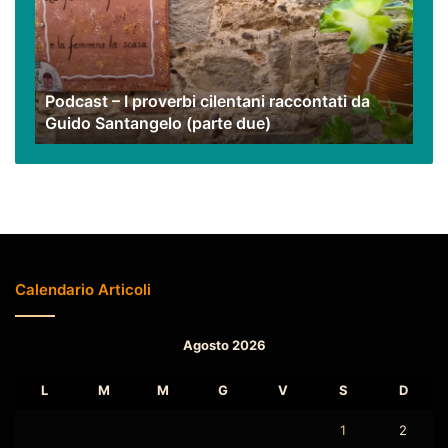
cilentani
raccontati
da
Guido
Podcast – I proverbi cilentani raccontati da
Santangelo
Guido Santangelo (parte due)
(parte
due)
Calendario Articoli
Agosto 2026
L
M
M
G
V
S
D
1
2