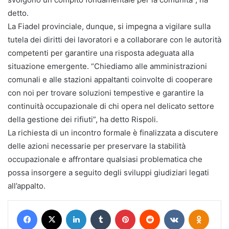
detto.
La Fiadel provinciale, dunque, si impegna a vigilare sulla
tutela dei diritti dei lavoratori e a collaborare con le autorità
competenti per garantire una risposta adeguata alla
situazione emergente. “Chiediamo alle amministrazioni
comunali e alle stazioni appaltanti coinvolte di cooperare
con noi per trovare soluzioni tempestive e garantire la
continuità occupazionale di chi opera nel delicato settore
della gestione dei rifiuti”, ha detto Rispoli.
La richiesta di un incontro formale è finalizzata a discutere
delle azioni necessarie per preservare la stabilità
occupazionale e affrontare qualsiasi problematica che
possa insorgere a seguito degli sviluppi giudiziari legati
all’appalto.
Facebook
X
LinkedIn
Tumblr
Pinterest
Reddit
VKontakte
Odnokl