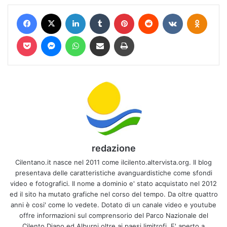
Facebook
X
LinkedIn
Tumblr
Pinterest
Reddit
VKontakte
Odnokl
Pocket
Messenger
WhatsApp
Condividi via mail
Stampa
redazione
Cilentano.it nasce nel 2011 come ilcilento.altervista.org. Il blog
presentava delle caratteristiche avanguardistiche come sfondi
video e fotografici. Il nome a dominio e' stato acquistato nel 2012
ed il sito ha mutato grafiche nel corso del tempo. Da oltre quattro
anni è cosi' come lo vedete. Dotato di un canale video e youtube
offre informazioni sul comprensorio del Parco Nazionale del
Cilento Diano ed Alburni oltre ai paesi limitrofi. E' aperto a