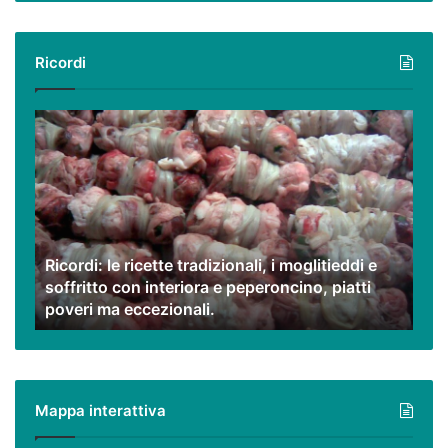
Ricordi
Ricordi:
le
ricette
tradizionali,
i
moglitieddi
e
Ricordi: le ricette tradizionali, i moglitieddi e
soffritto
soffritto con interiora e peperoncino, piatti
con
poveri ma eccezionali.
interiora
e
peperoncino,
piatti
poveri
Mappa interattiva
ma
eccezionali.