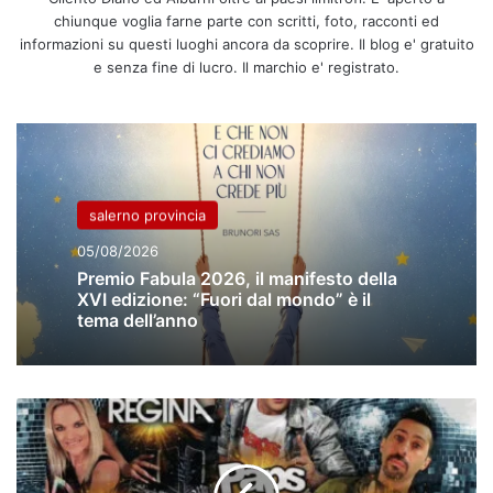
chiunque voglia farne parte con scritti, foto, racconti ed
informazioni su questi luoghi ancora da scoprire. Il blog e' gratuito
e senza fine di lucro. Il marchio e' registrato.
salerno provincia
05/08/2026
Premio Fabula 2026, il manifesto della
XVI edizione: “Fuori dal mondo” è il
tema dell’anno
Palinuro
festeggia
il
25