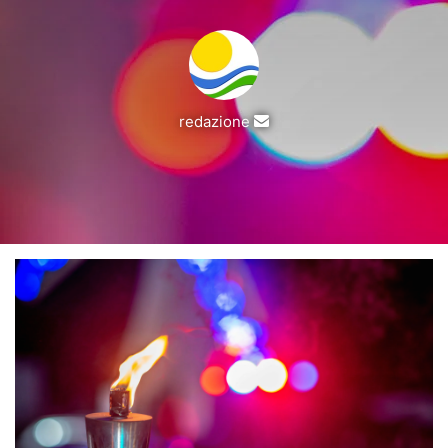
Invia
redazione
un'email