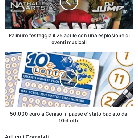
aprile
con
una
esplosione
di
eventi
Palinuro festeggia il 25 aprile con una esplosione di
musicali
eventi musicali
50.000
euro
a
Ceraso,
il
paese
e'
stato
baciato
dal
50.000 euro a Ceraso, il paese e' stato baciato dal
10eLotto
10eLotto
Articoli Correlati