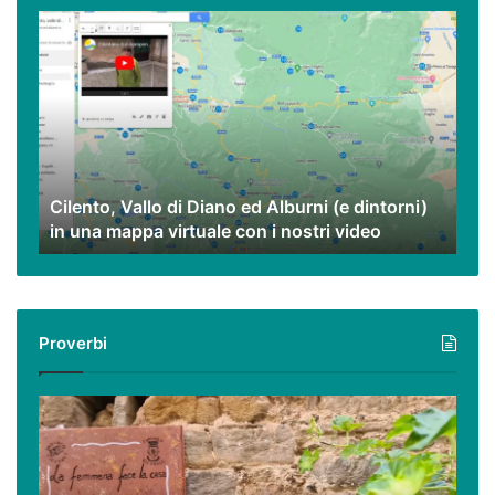
Cilento,
Vallo
di
Diano
ed
Alburni
(e
dintorni)
Cilento, Vallo di Diano ed Alburni (e dintorni)
in
in una mappa virtuale con i nostri video
una
mappa
virtuale
con
i
Proverbi
nostri
video
Podcast
–
I
proverbi