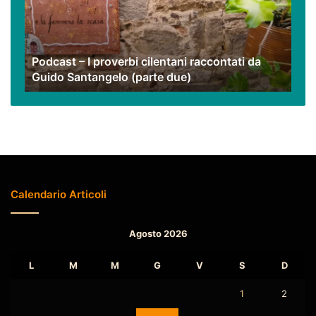
cilentani
raccontati
da
Guido
Podcast – I proverbi cilentani raccontati da
Santangelo
Guido Santangelo (parte due)
(parte
due)
Calendario Articoli
Agosto 2026
L
M
M
G
V
S
D
1
2