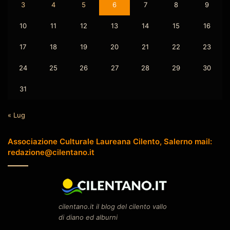
3
4
5
6
7
8
9
10
11
12
13
14
15
16
17
18
19
20
21
22
23
24
25
26
27
28
29
30
31
« Lug
Associazione Culturale Laureana Cilento, Salerno mail:
redazione@cilentano.it
cilentano.it il blog del cilento vallo
di diano ed alburni