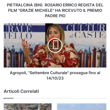
HA
PIETRALCINA (BN). ROSARIO ERRICO REGISTA DEL
RICEVUTO
FILM "GRAZIE MICHELE" HA RICEVUTO IL PREMIO
IL
PADRE PIO
PREMIO
PADRE
Agropoli,
PIO
"Settembre
Culturale"
prosegue
fino
al
14/10/23
Agropoli, "Settembre Culturale" prosegue fino al
14/10/23
Articoli Correlati