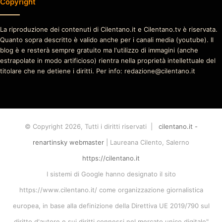
Copyright
La riproduzione dei contenuti di Cilentano.it e Cilentano.tv è riservata.
Quanto sopra descritto è valido anche per i canali media (youtube). Il
blog è e resterà sempre gratuito ma l'utilizzo di immagini (anche
estrapolate in modo artificioso) rientra nella proprietà intellettuale del
titolare che ne detiene i diritti. Per info: redazione@cilentano.it
© Copyright 2026, Tutti i diritti riservati |
cilentano.it -
renartinsky webmaster
| Laureana Cilento, Salerno
https://cilentano.it
I sistemi di Google hanno designato il sito
https://www.cilentano.it/ come organizzazione giornalistica
europea, in base alla definizione della Direttiva UE 2019/790 sul
diritto d'autore e sui diritti connessi nel mercato unico digitale"