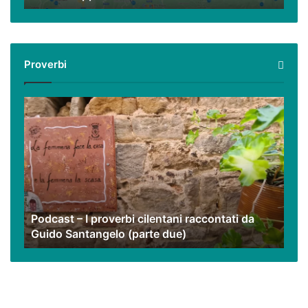
mappa
virtuale
con
i
Proverbi
nostri
video
Podcast
–
I
proverbi
cilentani
raccontati
da
Guido
Podcast – I proverbi cilentani raccontati da
Santangelo
Guido Santangelo (parte due)
(parte
due)