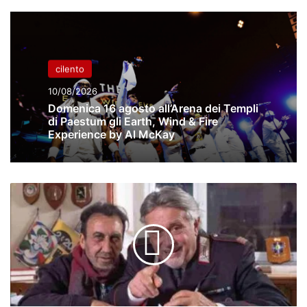
cilento
10/08/2026
Domenica 16 agosto all’Arena dei Templi
di Paestum gli Earth, Wind & Fire
Experience by Al McKay
PIETRALCINA
(BN).
ROSARIO
ERRICO
REGISTA
DEL
FILM
"GRAZIE
MICHELE"