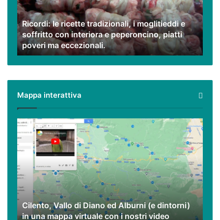
moglitieddi
e
Ricordi: le ricette tradizionali, i moglitieddi e
soffritto
soffritto con interiora e peperoncino, piatti
con
poveri ma eccezionali.
interiora
e
peperoncino,
piatti
poveri
Mappa interattiva
ma
eccezionali.
Cilento,
Vallo
di
Diano
ed
Alburni
(e
dintorni)
Cilento, Vallo di Diano ed Alburni (e dintorni)
in
in una mappa virtuale con i nostri video
una