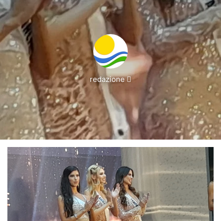
Invia
redazione
un'email