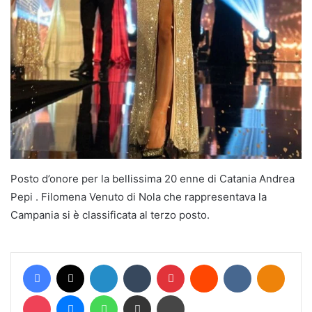
Posto d’onore per la bellissima 20 enne di Catania Andrea
Pepi . Filomena Venuto di Nola che rappresentava la
Campania si è classificata al terzo posto.
Facebook
X
LinkedIn
Tumblr
Pinterest
Reddit
VKontakte
Odnokl
Pocket
Messenger
WhatsApp
Condividi via mail
Stampa