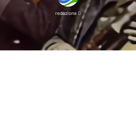
Invia
redazione
un'email