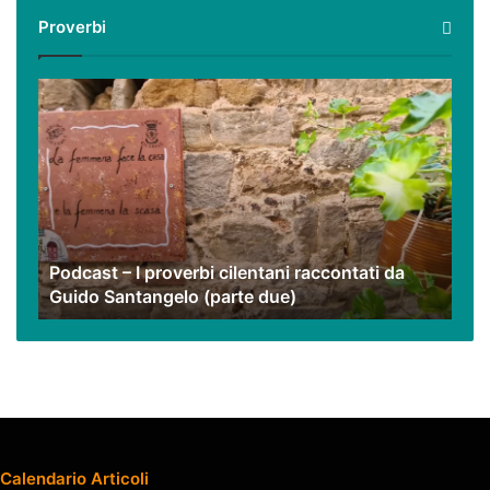
i
Proverbi
nostri
video
Podcast
–
I
proverbi
cilentani
raccontati
da
Guido
Podcast – I proverbi cilentani raccontati da
Santangelo
Guido Santangelo (parte due)
(parte
due)
Calendario Articoli