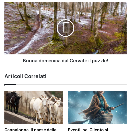
Buona
domenica
dal
Cervati:
il
puzzle!
Buona domenica dal Cervati: il puzzle!
Articoli Correlati
Cannalonga, il paese della
Eventi: nel Cilento si