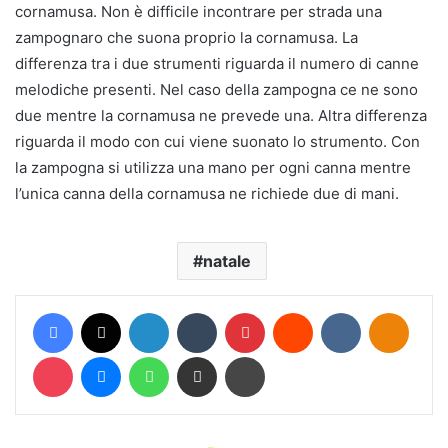
cornamusa. Non è difficile incontrare per strada una
zampognaro che suona proprio la cornamusa. La
differenza tra i due strumenti riguarda il numero di canne
melodiche presenti. Nel caso della zampogna ce ne sono
due mentre la cornamusa ne prevede una. Altra differenza
riguarda il modo con cui viene suonato lo strumento. Con
la zampogna si utilizza una mano per ogni canna mentre
l’unica canna della cornamusa ne richiede due di mani.
natale
Facebook
X
LinkedIn
Tumblr
Pinterest
Reddit
VKontakte
Odnokl
Pocket
Messenger
WhatsApp
Condividi via mail
Stampa