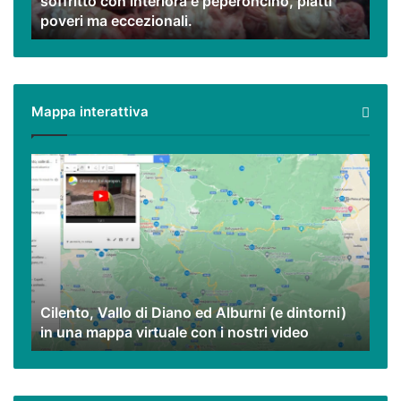
soffritto con interiora e peperoncino, piatti
con
poveri ma eccezionali.
interiora
e
peperoncino,
piatti
poveri
Mappa interattiva
ma
eccezionali.
Cilento,
Vallo
di
Diano
ed
Alburni
(e
dintorni)
Cilento, Vallo di Diano ed Alburni (e dintorni)
in
in una mappa virtuale con i nostri video
una
mappa
virtuale
con