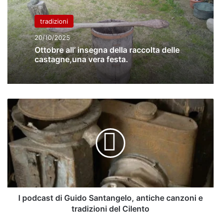
tradizioni
20/10/2025
Ottobre all’ insegna della raccolta delle
castagne,una vera festa.
I
podcast
di
Guido
Santangelo,
antiche
canzoni
e
tradizioni
del
I podcast di Guido Santangelo, antiche canzoni e
Cilento
tradizioni del Cilento