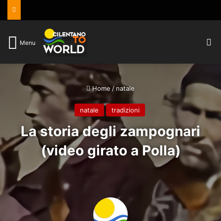
C
Menu
Home
/
natale
natale
tradizioni
La storia degli zampognari
(video girato a Polla)