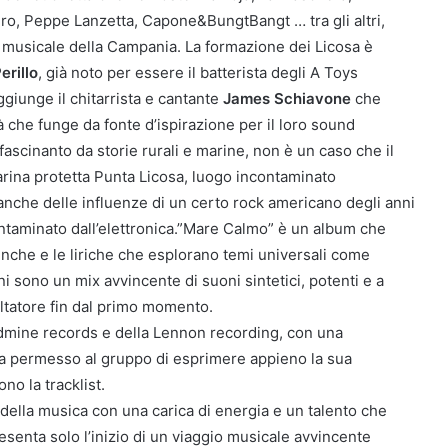
o, Peppe Lanzetta, Capone&BungtBangt … tra gli altri,
a musicale della Campania. La formazione dei Licosa è
erillo
, già noto per essere il batterista degli A Toys
aggiunge il chitarrista e cantante
James Schiavone
che
tà che funge da fonte d’ispirazione per il loro sound
ffascinanto da storie rurali e marine, non è un caso che il
rina protetta Punta Licosa, luogo incontaminato
e anche delle influenze di un certo rock americano degli anni
ontaminato dall’elettronica.”Mare Calmo” è un album che
lenche e le liriche che esplorano temi universali come
oni sono un mix avvincente di suoni sintetici, potenti e a
coltatore fin dal primo momento.
oldmine records e della Lennon recording, con una
ha permesso al gruppo di esprimere appieno la sua
no la tracklist.
ella musica con una carica di energia e un talento che
esenta solo l’inizio di un viaggio musicale avvincente