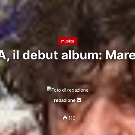
musica
, il debut album: Mar
Invia
redazione
un'email
110