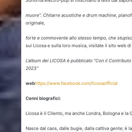
Sonorità electro-pop si mischiano a testi dal sapor
muore”.
Chitarre acustiche e drum machine, pianofo
originale,
forte e commovente allo stesso tempo, che stupisc
sui Licosa e sulla loro musica, visitate il sito web d
L’album dei LICOSA è pubblicato “Con il Contribu
2023”
web
https://www.facebook.com/licosaofficial
Cenni biografici:
Licosa è il Cilento, ma anche Londra, Bologna e la 
Nasce dal caos, dalle bugie, dalla cattiva gente; è 