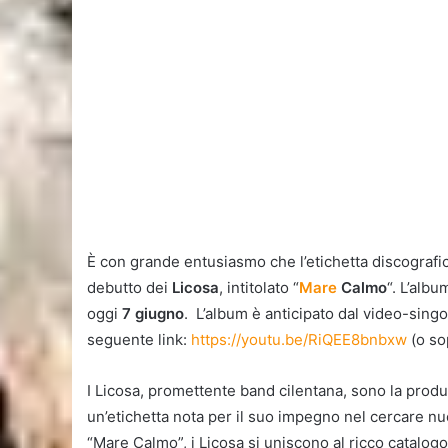
È con grande entusiasmo che l’etichetta discografi
debutto dei
Licosa
, intitolato “
Mare
Calmo
“. L’albu
oggi
7 giugno
. L’album è anticipato dal video-singo
seguente link:
https://youtu.be/RiQEE8bnbxw
(o so
I Licosa, promettente band cilentana, sono la produ
un’etichetta nota per il suo impegno nel cercare n
“Mare Calmo”, i Licosa si uniscono al ricco catalogo