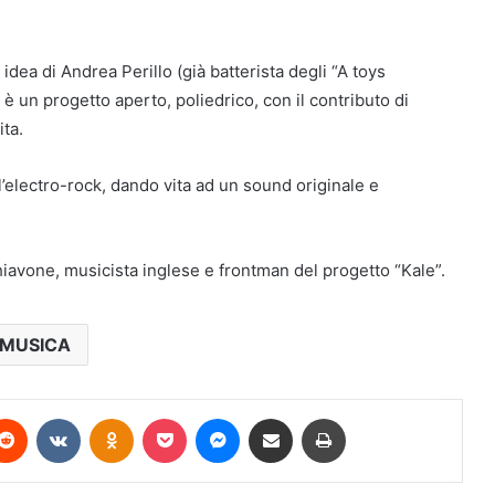
dea di Andrea Perillo (già batterista degli “A toys
 è un progetto aperto, poliedrico, con il contributo di
ita.
l’electro-rock, dando vita ad un sound originale e
iavone, musicista inglese e frontman del progetto “Kale”.
MUSICA
terest
Reddit
VKontakte
Odnoklassniki
Pocket
Messenger
Condividi via mail
Stampa