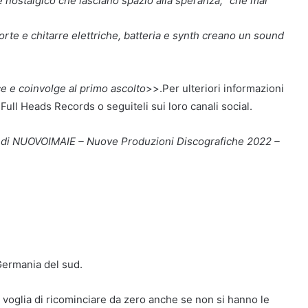
e nostalgico che lasciano spazio alla speranza, “che mai
rte e chitarre elettriche, batteria e synth creano un sound
e e coinvolge al primo ascolto
>>.Per ulteriori informazioni
i Full Heads Records o seguiteli sui loro canali social.
to di NUOVOIMAIE – Nuove Produzioni Discografiche 2022 –
Germania del sud.
la voglia di ricominciare da zero anche se non si hanno le