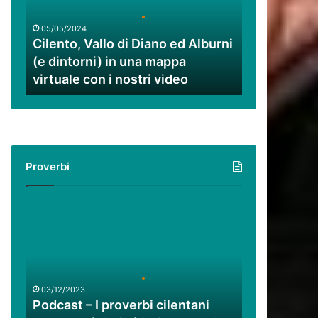
ed
Alburni
05/05/2024
(e
Cilento, Vallo di Diano ed Alburni
dintorni)
(e dintorni) in una mappa
in
virtuale con i nostri video
una
mappa
virtuale
con
i
nostri
Proverbi
video
Podcast
–
I
proverbi
cilentani
raccontati
03/12/2023
da
Podcast – I proverbi cilentani
Guido