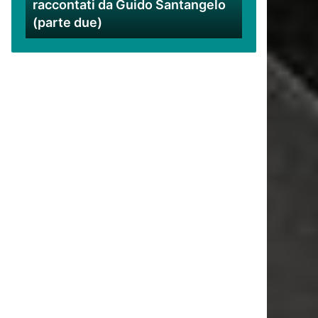
raccontati da Guido Santangelo
Santangelo
(parte due)
(parte
due)