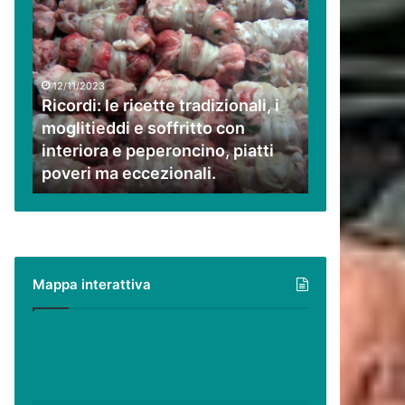
Ricordi:
le
ricette
tradizionali,
i
12/11/2023
moglitieddi
Ricordi: le ricette tradizionali, i
e
moglitieddi e soffritto con
soffritto
interiora e peperoncino, piatti
con
poveri ma eccezionali.
interiora
e
peperoncino,
piatti
poveri
ma
Mappa interattiva
eccezionali.
Cilento,
Vallo
di
Diano