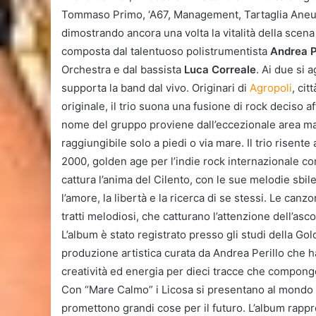
Tommaso Primo, ‘A67, Management, Tartaglia Aneur
dimostrando ancora una volta la vitalità della scen
composta dal talentuoso polistrumentista
Andrea P
Orchestra e dal bassista
Luca Correale
. Ai due si 
supporta la band dal vivo. Originari di
Agropoli
, cit
originale, il trio suona una fusione di rock deciso a
nome del gruppo proviene dall’eccezionale area ma
raggiungibile solo a piedi o via mare. Il trio risent
2000, golden age per l’indie rock internazionale c
cattura l’anima del Cilento, con le sue melodie sbi
l’amore, la libertà e la ricerca di se stessi. Le canz
tratti melodiosi, che catturano l’attenzione dell’as
L’album è stato registrato presso gli studi della G
produzione artistica curata da Andrea Perillo che 
creatività ed energia per dieci tracce che compongo
Con “Mare Calmo” i Licosa si presentano al mondo d
promettono grandi cose per il futuro. L’album rappr