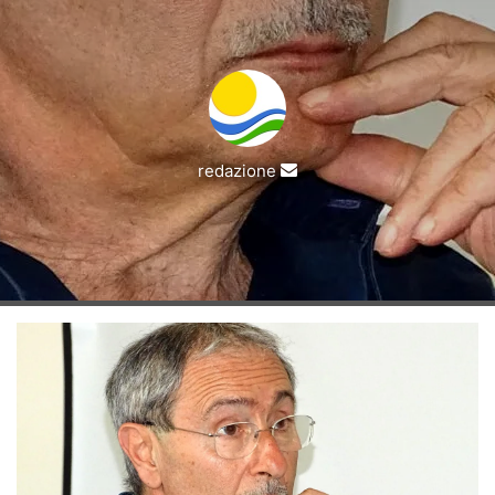
Invia
redazione
un'email