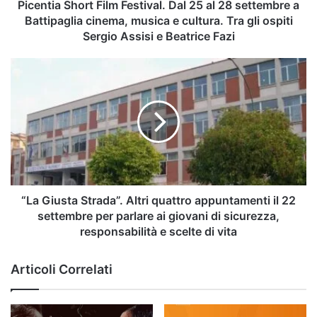
a
Picentia Short Film Festival. Dal 25 al 28 settembre a
Battipaglia
Battipaglia cinema, musica e cultura. Tra gli ospiti
cinema,
Sergio Assisi e Beatrice Fazi
musica
e
“La
cultura.
Giusta
Tra
Strada”.
gli
Altri
ospiti
quattro
Sergio
appuntamenti
Assisi
il
e
22
Beatrice
settembre
Fazi
per
“La Giusta Strada”. Altri quattro appuntamenti il 22
parlare
settembre per parlare ai giovani di sicurezza,
ai
responsabilità e scelte di vita
giovani
di
Articoli Correlati
sicurezza,
responsabilità
e