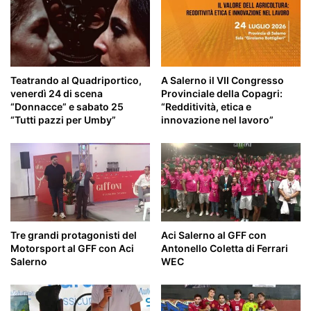
scelte
di
vita
Teatrando al Quadriportico,
A Salerno il VII Congresso
venerdì 24 di scena
Provinciale della Copagri:
“Donnacce” e sabato 25
“Redditività, etica e
“Tutti pazzi per Umby”
innovazione nel lavoro”
Tre grandi protagonisti del
Aci Salerno al GFF con
Motorsport al GFF con Aci
Antonello Coletta di Ferrari
Salerno
WEC