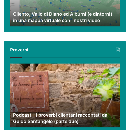
(e
dintorni)
Cilento, Vallo di Diano ed Alburni (e dintorni)
in
in una mappa virtuale con i nostri video
una
mappa
virtuale
con
i
Proverbi
nostri
video
Podcast
–
I
proverbi
cilentani
raccontati
da
Guido
Podcast – I proverbi cilentani raccontati da
Santangelo
Guido Santangelo (parte due)
(parte
due)