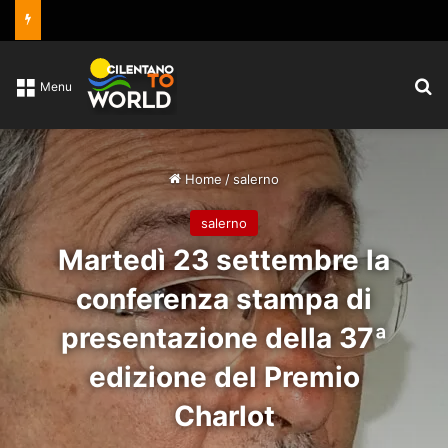
C
Menu
Home
/
salerno
salerno
Martedì 23 settembre la
conferenza stampa di
presentazione della 37ª
edizione del Premio
Charlot