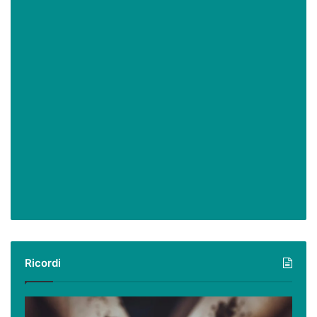
Ricordi
Ricordi: