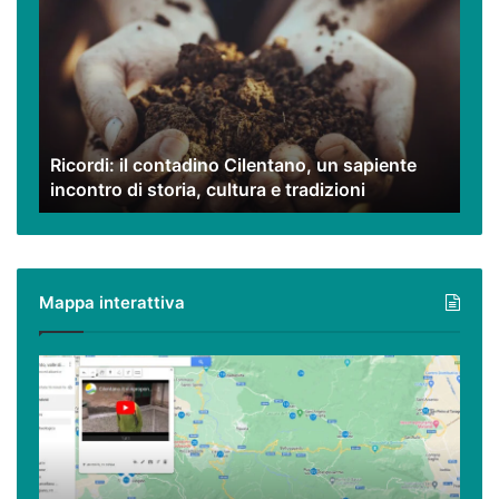
il
contadino
Cilentano,
un
sapiente
incontro
di
Ricordi: il contadino Cilentano, un sapiente
storia,
incontro di storia, cultura e tradizioni
cultura
e
tradizioni
Mappa interattiva
Cilento,
Vallo
di
Diano
ed
Alburni