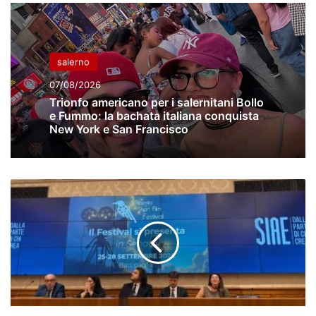
salerno
07/08/2026
Trionfo americano per i salernitani Bollo
e Fummo: la bachata italiana conquista
New York e San Francisco
Picentia
Short
Film
Festival.
Dal
25
al
28
settembre