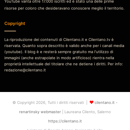
YouTube vanta oltre 17.000 iscritti ed è stato una delle prime
risorse per coloro che desideravano conoscere meglio il territorio.
Copyright
La riproduzione dei contenuti di Cilentano.it e Cilentano.tv è
riservata. Quanto sopra descritto è valido anche per i canali media
(youtube). Il blog è e resterà sempre gratuito ma l'utilizzo di
immagini (anche estrapolate in modo artificioso) rientra nella
proprietà intellettuale del titolare che ne detiene i diritti. Per info:
redazione@cilentano.it
© Copyright 2026, Tutti i diritti riservati |
cilentano.it -
renartinsky webmaster
| Laureana Cilento, Salerno
https://cilentano.it