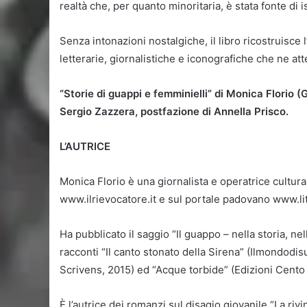
realtà che, per quanto minoritaria, è stata fonte di i
Senza intonazioni nostalgiche, il libro ricostruisce
letterarie, giornalistiche e iconografiche che ne at
“Storie di guappi e femminielli” di Monica Florio (
Sergio Zazzera, postfazione di Annella Prisco.
L’AUTRICE
Monica Florio è una giornalista e operatrice cultur
www.ilrievocatore.it e sul portale padovano www.lite
Ha pubblicato il saggio “Il guappo – nella storia, nel
racconti “Il canto stonato della Sirena” (Ilmondodis
Scrivens, 2015) ed “Acque torbide” (Edizioni Cento A
È l’autrice dei romanzi sul disagio giovanile “La ri