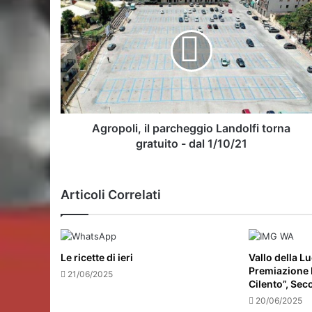
il
parcheggio
Landolfi
torna
gratuito
-
dal
1/10/21
Agropoli, il parcheggio Landolfi torna
gratuito - dal 1/10/21
Articoli Correlati
Le ricette di ieri
Vallo della L
Premiazione P
21/06/2025
Cilento”, Se
20/06/2025