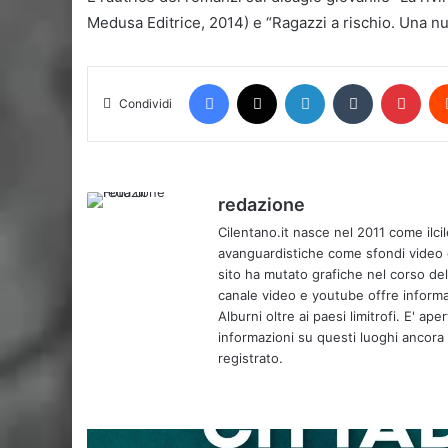
Medusa Editrice, 2014) e “Ragazzi a rischio. Una 
Facebook
X
LinkedIn
Tumblr
Pint
Condividi
redazione
Cilentano.it nasce nel 2011 come ilcil
avanguardistiche come sfondi video e 
sito ha mutato grafiche nel corso de
canale video e youtube offre informa
Alburni oltre ai paesi limitrofi. E' ap
informazioni su questi luoghi ancora d
registrato.