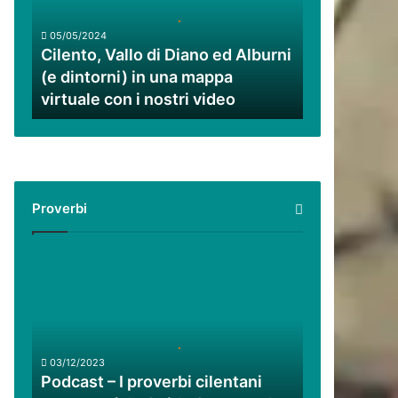
ed
Alburni
05/05/2024
(e
Cilento, Vallo di Diano ed Alburni
dintorni)
(e dintorni) in una mappa
in
virtuale con i nostri video
una
mappa
virtuale
con
i
nostri
Proverbi
video
Podcast
–
I
proverbi
cilentani
raccontati
03/12/2023
da
Podcast – I proverbi cilentani
Guido