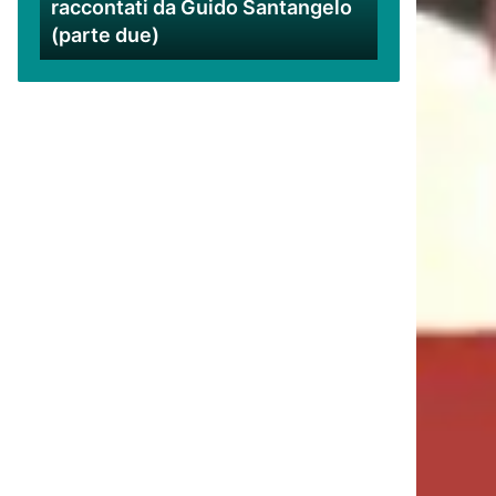
raccontati da Guido Santangelo
Santangelo
(parte due)
(parte
due)