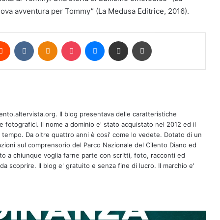
nuova avventura per Tommy” (La Medusa Editrice, 2016).
erest
Reddit
VKontakte
Odnoklassniki
Pocket
Messenger
Condividi via mail
Stampa
CASTELLABATE CONFERISCE LA
CITTADINANZA ONORARIA A
ento.altervista.org. Il blog presentava delle caratteristiche
CLAUDIO BISIO: CERIMONIA IN
fotografici. Il nome a dominio e' stato acquistato nel 2012 ed il
PROGRAMMA SABATO 11 NEL
l tempo. Da oltre quattro anni è cosi' come lo vedete. Dotato di un
CASTELLO DELL’ABATE
zioni sul comprensorio del Parco Nazionale del Cilento Diano ed
L’ISTITUTO DE VIVO IN
erto a chiunque voglia farne parte con scritti, foto, racconti ed
CONCESSIONE AL COMUNE DI
CASTELLABATE PER 30 ANNI: INIZIA
a scoprire. Il blog e' gratuito e senza fine di lucro. Il marchio e'
UNA NUOVA ERA PER UNA DELLE
STRUTTURE PIÙ IMPORTANTI DEL
A Vallo della Lucania prosegue con
TERRITORIO
successo la rassegna “Voci, pagine,
emozioni”: appuntamento sabato 8
novembre