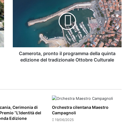
pronto
Primo appuntamento culturale della
il
Festa della Cipolla di Vatolla: Aniello
programma
Amato presenta “Storia della fiera di
della
Cannalonga”
quinta
La notte magica di San Giovanni.
edizione
L’Associazione Euphória riscopre le
del
tradizioni della festa di San Giovanni.
tradizionale
Ottobre
Camerota, pronto il programma della quinta
Culturale
edizione del tradizionale Ottobre Culturale
ucania, Cerimonia di
Orchestra cilentana Maestro
remio “L’Identità del
Campagnoli
conda Edizione
19/06/2025