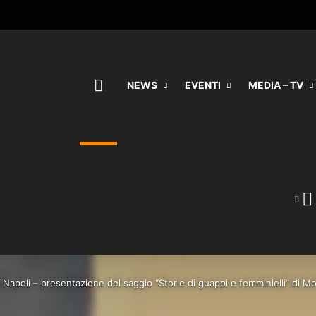
HOME
NEWS
EVENTI
MEDIA – TV
/
Napoli – presentazione del saggio “Storie di guappi e femminielli” di Mo