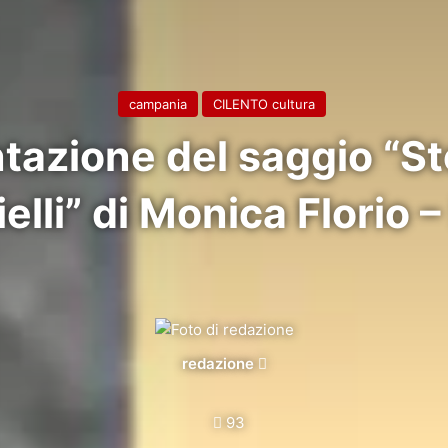
campania
CILENTO cultura
tazione del saggio “St
elli” di Monica Florio –
Invia
redazione
un'email
93