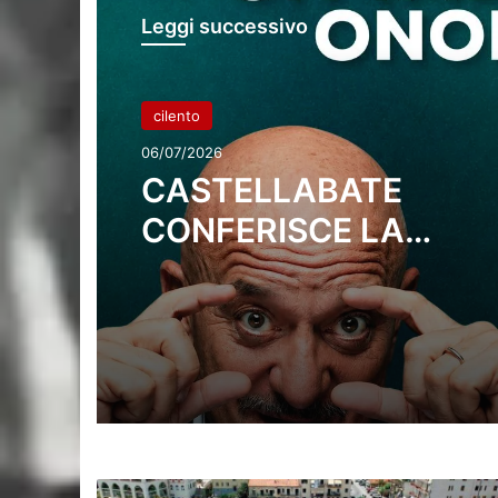
Leggi successivo
cilento
06/07/2026
CASTELLABATE
CONFERISCE LA
CITTADINANZA ONOR
A CLAUDIO BISIO:
CERIMONIA IN PRO
SABATO 11 NEL CAST
DELL’ABATE
Agropoli,