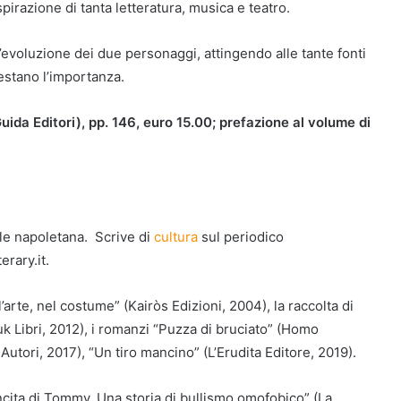
spirazione di tanta letteratura, musica e teatro.
 l’evoluzione dei due personaggi, attingendo alle tante fonti
testano l’importanza.
Guida Editori), pp. 146, euro 15.00; prefazione al volume di
ale napoletana. Scrive di
cultura
sul periodico
rary.it.
l’arte, nel costume” (Kairòs Edizioni, 2004), la raccolta di
uk Libri, 2012), i romanzi “Puzza di bruciato” (Homo
utori, 2017), “Un tiro mancino” (L’Erudita Editore, 2019).
vincita di Tommy. Una storia di bullismo omofobico” (La