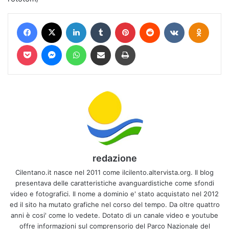
Facebook
X
LinkedIn
Tumblr
Pinterest
Reddit
VKontakte
Odnokl
Pocket
Messenger
WhatsApp
Condividi via mail
Stampa
redazione
Cilentano.it nasce nel 2011 come ilcilento.altervista.org. Il blog
presentava delle caratteristiche avanguardistiche come sfondi
video e fotografici. Il nome a dominio e' stato acquistato nel 2012
ed il sito ha mutato grafiche nel corso del tempo. Da oltre quattro
anni è cosi' come lo vedete. Dotato di un canale video e youtube
offre informazioni sul comprensorio del Parco Nazionale del