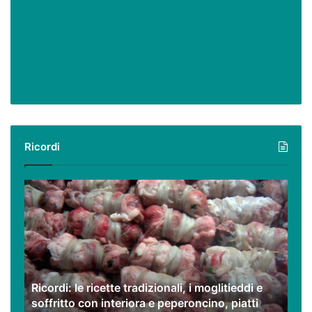
Ricordi
Ricordi:
le
ricette
tradizionali,
i
moglitieddi
e
Ricordi: le ricette tradizionali, i moglitieddi e
soffritto
soffritto con interiora e peperoncino, piatti
con