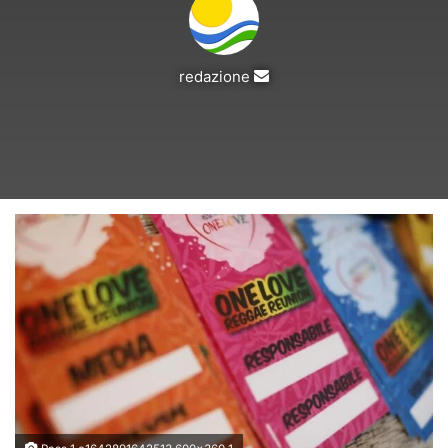
Invia
redazione
un'email