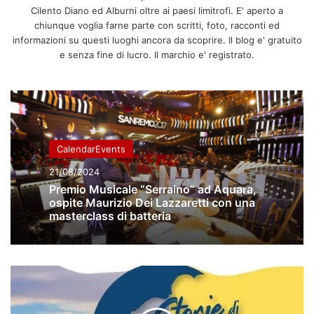
Cilento Diano ed Alburni oltre ai paesi limitrofi. E' aperto a
chiunque voglia farne parte con scritti, foto, racconti ed
informazioni su questi luoghi ancora da scoprire. Il blog e' gratuito
e senza fine di lucro. Il marchio e' registrato.
CalendarEvents
21/08/2024
Premio Musicale “Serraino” ad Aquara,
ospite Maurizio Dei Lazzaretti con una
masterclass di batteria
CASTELLABATE,
STORIE
DI