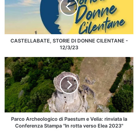
DONNE
CILENTANE
-
12/3/23
CASTELLABATE, STORIE DI DONNE CILENTANE -
12/3/23
Parco
Archeologico
di
Paestum
e
Velia:
rinviata
la
Conferenza
Stampa
Parco Archeologico di Paestum e Velia: rinviata la
"In
Conferenza Stampa "In rotta verso Elea 2023"
rotta
verso