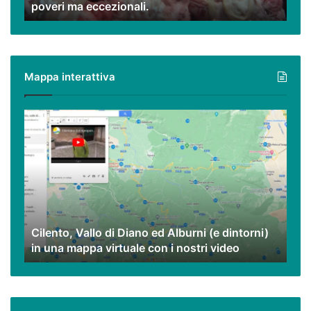
poveri ma eccezionali.
interiora
e
peperoncino,
piatti
poveri
Mappa interattiva
ma
eccezionali.
Cilento,
Vallo
di
Diano
ed
Alburni
(e
dintorni)
Cilento, Vallo di Diano ed Alburni (e dintorni)
in
in una mappa virtuale con i nostri video
una
mappa
virtuale
con
i