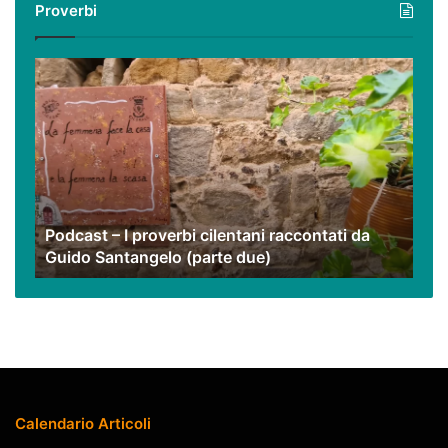
Proverbi
nostri
video
Podcast
–
I
proverbi
cilentani
raccontati
da
Guido
Podcast – I proverbi cilentani raccontati da
Santangelo
Guido Santangelo (parte due)
(parte
due)
Calendario Articoli