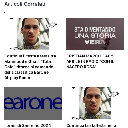
Articoli Correlati
Elea
2023"
Continua il testa a testa tra
CRISTIAN MARCHI DAL 5
Mahmood e Ghali: “Tuta
APRILE IN RADIO “CON IL
Gold” ritorna al comando
NASTRO ROSA”
della classifica EarOne
Airplay Radio
I brani di Sanremo 2024
Continua la staffetta nella