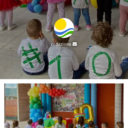
Invia
redazione
un'email