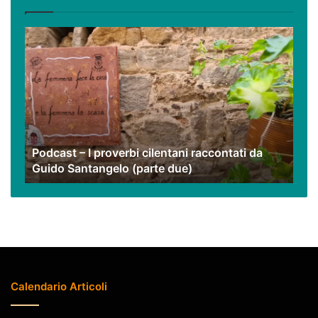
video
Podcast
–
I
proverbi
cilentani
raccontati
da
Guido
Podcast – I proverbi cilentani raccontati da
Santangelo
Guido Santangelo (parte due)
(parte
due)
Calendario Articoli