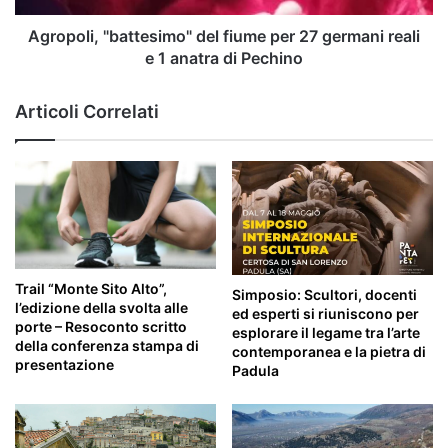
e
1
Agropoli, "battesimo" del fiume per 27 germani reali
anatra
e 1 anatra di Pechino
di
Pechino
Articoli Correlati
Trail “Monte Sito Alto”,
Simposio: Scultori, docenti
l’edizione della svolta alle
ed esperti si riuniscono per
porte – Resoconto scritto
esplorare il legame tra l’arte
della conferenza stampa di
contemporanea e la pietra di
presentazione
Padula