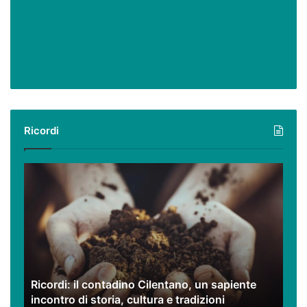
Ricordi
Ricordi:
il
contadino
Cilentano,
un
sapiente
incontro
di
Ricordi: il contadino Cilentano, un sapiente
storia,
incontro di storia, cultura e tradizioni
cultura