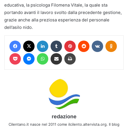
educativa, la psicologa Filomena Vitale, la quale sta
portando avanti il lavoro svolto dalla precedente gestione,
grazie anche alla preziosa esperienza del personale
dell’asilo nido.
Facebook
X
LinkedIn
Tumblr
Pinterest
Reddit
VKontakte
Odnokl
Pocket
Messenger
WhatsApp
Condividi via mail
Stampa
redazione
Cilentano.it nasce nel 2011 come ilcilento.altervista.org. Il blog