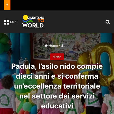
C
Menu
Home
/
diano
diano
Padula, l’asilo nido compie
dieci anni e si conferma
un’eccellenza territoriale
nel settore dei servizi
educativi