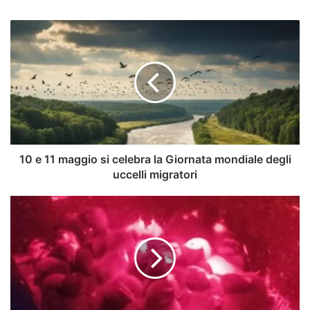
10
e
11
maggio
si
celebra
la
Giornata
mondiale
degli
10 e 11 maggio si celebra la Giornata mondiale degli
uccelli
uccelli migratori
migratori
Agropoli,
"battesimo"
del
fiume
per
27
germani
reali