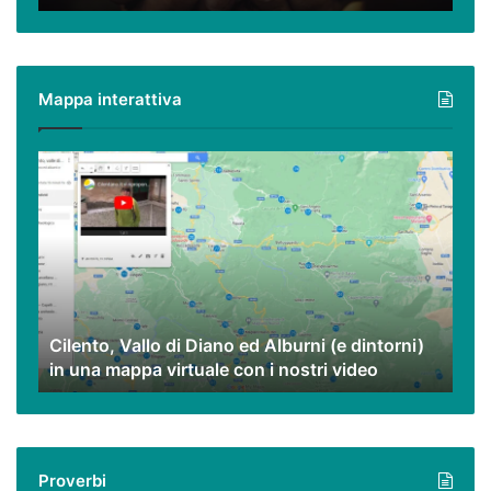
e
tradizioni
Mappa interattiva
Cilento,
Vallo
di
Diano
ed
Alburni
(e
dintorni)
Cilento, Vallo di Diano ed Alburni (e dintorni)
in
in una mappa virtuale con i nostri video
una
mappa
virtuale
con
i
Proverbi
nostri