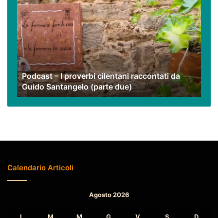
–
I
proverbi
cilentani
raccontati
da
Guido
Podcast – I proverbi cilentani raccontati da
Santangelo
Guido Santangelo (parte due)
(parte
due)
Calendario Articoli
Agosto 2026
L
M
M
G
V
S
D