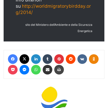
su
http://worldmigratorybirdday.or
g/2014/
sito del Ministero dell’Ambiente e della Sicurezza
Energetica
Facebook
X
LinkedIn
Tumblr
Pinterest
Reddit
VKontakte
Odnokl
Pocket
Messenger
WhatsApp
Condividi via mail
Stampa