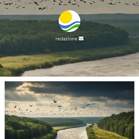
Invia
redazione
un'email