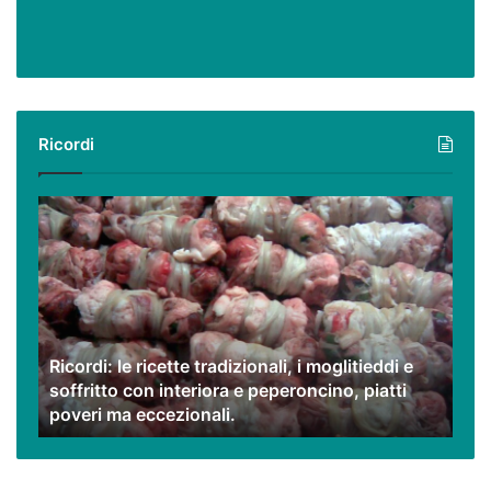
Ricordi
Ricordi:
le
ricette
tradizionali,
i
moglitieddi
e
Ricordi: le ricette tradizionali, i moglitieddi e
soffritto
soffritto con interiora e peperoncino, piatti
con
poveri ma eccezionali.
interiora
e
peperoncino,
piatti