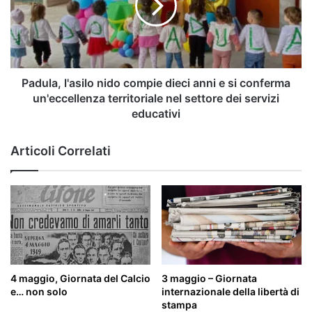
dieci
anni
e
si
conferma
un'eccellenza
Padula, l'asilo nido compie dieci anni e si conferma
territoriale
un'eccellenza territoriale nel settore dei servizi
nel
educativi
settore
dei
Articoli Correlati
servizi
educativi
4 maggio, Giornata del Calcio
3 maggio – Giornata
e… non solo
internazionale della libertà di
stampa