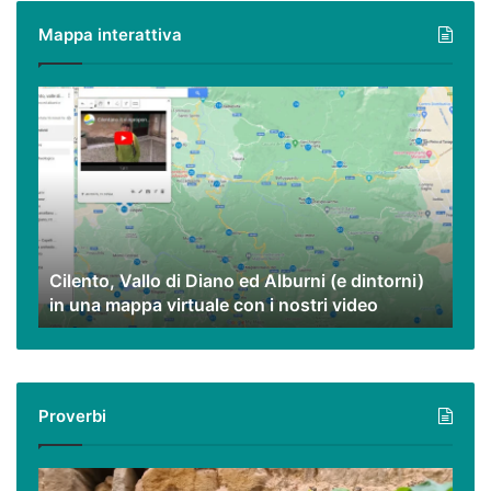
poveri
Mappa interattiva
ma
eccezionali.
Cilento,
Vallo
di
Diano
ed
Alburni
(e
dintorni)
Cilento, Vallo di Diano ed Alburni (e dintorni)
in
in una mappa virtuale con i nostri video
una
mappa
virtuale
con
i
Proverbi
nostri
video
Podcast