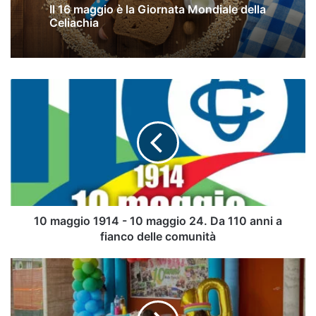
Il 16 maggio è la Giornata Mondiale della
Celiachia
10
maggio
1914
-
10
maggio
24.
Da
110
anni
10 maggio 1914 - 10 maggio 24. Da 110 anni a
a
fianco delle comunità
fianco
delle
Padula,
comunità
l'asilo
nido
compie