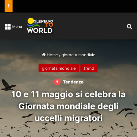
C
Menu
Home
/
giornata mondiale
giornata mondiale
trend
Tendenza
10 e 11 maggio si celebra la
Giornata mondiale degli
uccelli migratori