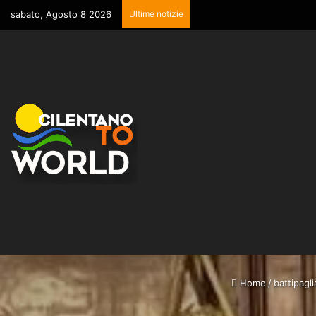
sabato, Agosto 8 2026
Ultime notizie
Home
/
battipagli