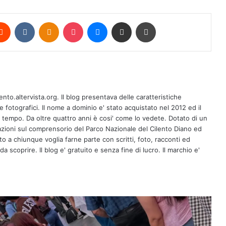
erest
Reddit
VKontakte
Odnoklassniki
Pocket
Messenger
Condividi via mail
Stampa
Trionfo americano per i salernitani
Bollo e Fummo: la bachata italiana
ento.altervista.org. Il blog presentava delle caratteristiche
conquista New York e San Francisco
fotografici. Il nome a dominio e' stato acquistato nel 2012 ed il
l tempo. Da oltre quattro anni è cosi' come lo vedete. Dotato di un
zioni sul comprensorio del Parco Nazionale del Cilento Diano ed
Salite e slalom, protagonisti i piloti ACI
erto a chiunque voglia farne parte con scritti, foto, racconti ed
Salerno
a scoprire. Il blog e' gratuito e senza fine di lucro. Il marchio e'
Premio Fabula 2026, il manifesto della
XVI edizione: “Fuori dal mondo” è il
tema dell’anno
Agosto da vivere al Ke’e Beach: