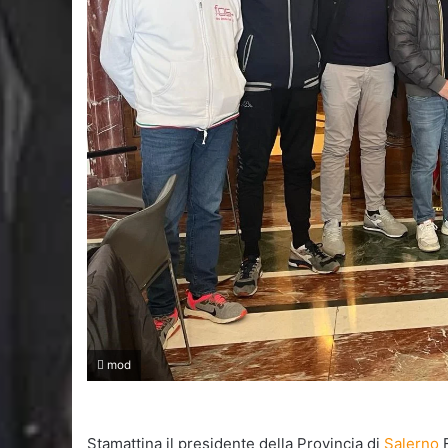
mod
Stamattina il presidente della Provincia di
Salerno
F