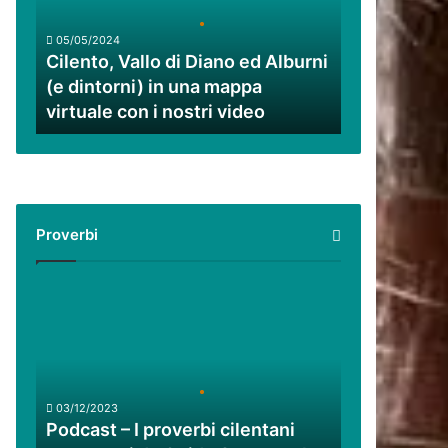
ed
Alburni
05/05/2024
(e
Cilento, Vallo di Diano ed Alburni
dintorni)
(e dintorni) in una mappa
in
virtuale con i nostri video
una
mappa
virtuale
con
i
nostri
Proverbi
video
Podcast
–
I
proverbi
cilentani
raccontati
03/12/2023
da
Podcast – I proverbi cilentani
Guido