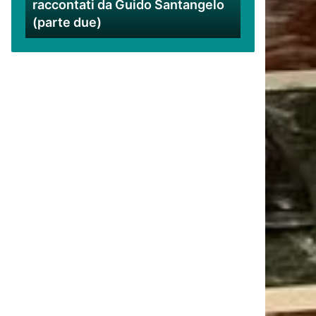
raccontati da Guido Santangelo
Santangelo
(parte due)
(parte
due)