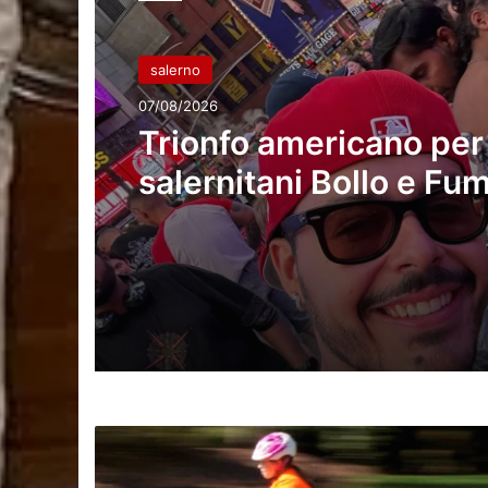
salerno
07/08/2026
Trionfo americano per 
salernitani Bollo e Fu
bachata italiana conqu
New York e San Franc
Osservazioni
di
Fiab