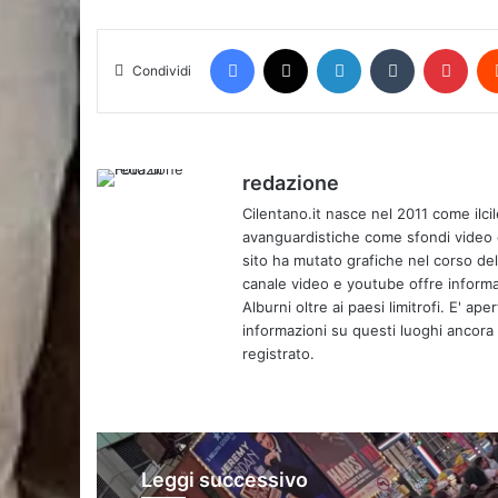
Facebook
X
LinkedIn
Tumblr
Pint
Condividi
redazione
Cilentano.it nasce nel 2011 come ilcil
avanguardistiche come sfondi video e 
sito ha mutato grafiche nel corso de
canale video e youtube offre informa
Alburni oltre ai paesi limitrofi. E' ap
informazioni su questi luoghi ancora d
registrato.
Leggi successivo