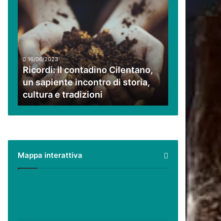
Ricordi:
il
contadino
Cilentano,
un
sapiente
16/06/2023
incontro
Ricordi: il contadino Cilentano,
di
un sapiente incontro di storia,
storia,
cultura e tradizioni
cultura
e
tradizioni
Mappa interattiva
Cilento,
Vallo
di
Diano