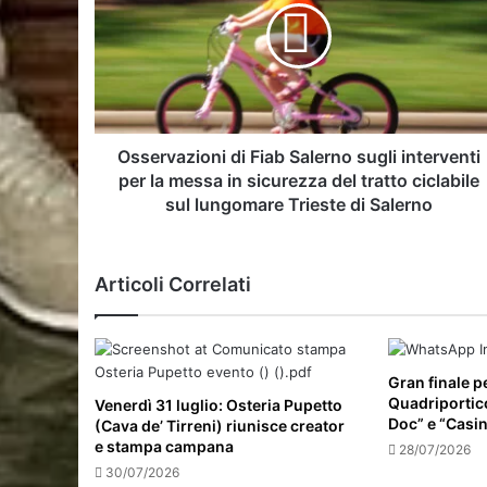
Salerno
sugli
interventi
per
la
messa
in
Osservazioni di Fiab Salerno sugli interventi
sicurezza
per la messa in sicurezza del tratto ciclabile
del
sul lungomare Trieste di Salerno
tratto
ciclabile
sul
Articoli Correlati
lungomare
Trieste
di
Salerno
Gran finale p
Quadriportico
Venerdì 31 luglio: Osteria Pupetto
Doc” e “Casi
(Cava de’ Tirreni) riunisce creator
e stampa campana
28/07/2026
30/07/2026