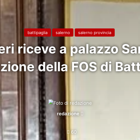
battipaglia
salerno
salerno provincia
eri riceve a palazzo S
zione della FOS di Batt
Invia
redazione
un'email
60