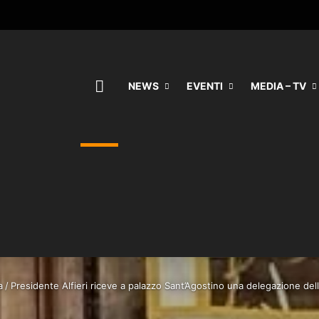
HOME
NEWS
EVENTI
MEDIA – TV
a
/
Presidente Alfieri riceve a palazzo Sant’Agostino una delegazione dell