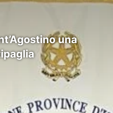
ant’Agostino una
ipaglia