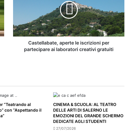
Vietri sul Mare: sabato 1° agosto il
iscrizioni
terzo appuntamento a Marina di Vietri
per
partecipare
Il Cinema che resta: il Picentia Short
ai
Film Festival annuncia le date della
laboratori
decima edizione e la sinergia con il
creativi
Magna Graecia
gratuiti
Castellabate, aperte le iscrizioni per
partecipare ai laboratori creativi gratuiti
er “Teatrando al
CINEMA & SCUOLA: AL TEATRO
” con “Aspettando il
DELLE ARTI DI SALERNO LE
na”
EMOZIONI DEL GRANDE SCHERMO
DEDICATE AGLI STUDENTI
27/07/2026