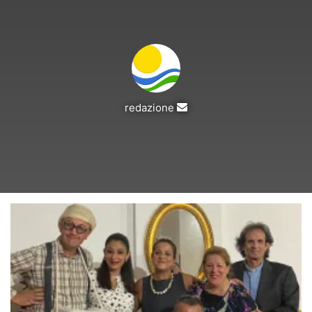
Invia
redazione
un'email