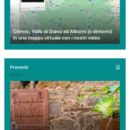
Diano
ed
Alburni
(e
dintorni)
Cilento, Vallo di Diano ed Alburni (e dintorni)
in
in una mappa virtuale con i nostri video
una
mappa
virtuale
con
i
Proverbi
nostri
video
Podcast
–
I
proverbi
cilentani
raccontati
da
Guido