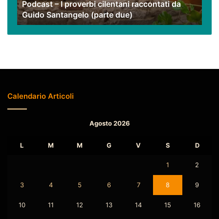
Podcast – I proverbi cilentani raccontati da
Santangelo
Guido Santangelo (parte due)
(parte
due)
Calendario Articoli
Agosto 2026
L
M
M
G
V
S
D
1
2
3
4
5
6
7
8
9
10
11
12
13
14
15
16