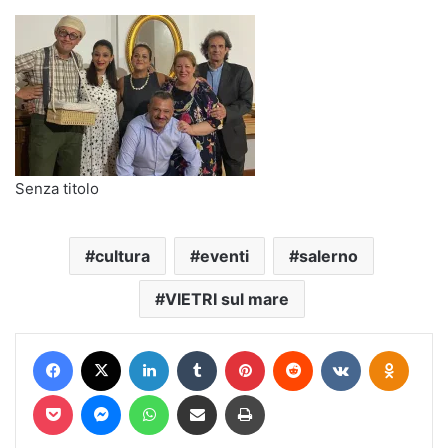
Senza titolo
cultura
eventi
salerno
VIETRI sul mare
Facebook
X
LinkedIn
Tumblr
Pinterest
Reddit
VKontakte
Odnokl
Pocket
Messenger
WhatsApp
Condividi via mail
Stampa