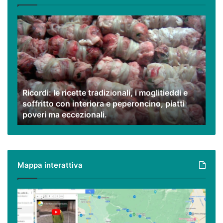
Ricordi:
le
ricette
tradizionali,
i
moglitieddi
e
Ricordi: le ricette tradizionali, i moglitieddi e
soffritto
soffritto con interiora e peperoncino, piatti
con
poveri ma eccezionali.
interiora
e
peperoncino,
piatti
poveri
Mappa interattiva
ma
eccezionali.
Cilento,
Vallo
di