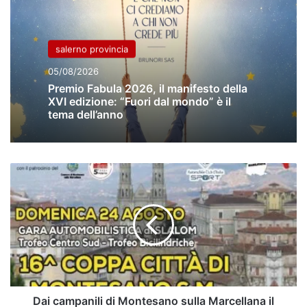
salerno provincia
05/08/2026
Premio Fabula 2026, il manifesto della
XVI edizione: “Fuori dal mondo” è il
tema dell’anno
Dai
campanili
di
Montesano
sulla
Marcellana
il
lungo
slalom
cilentano
Dai campanili di Montesano sulla Marcellana il