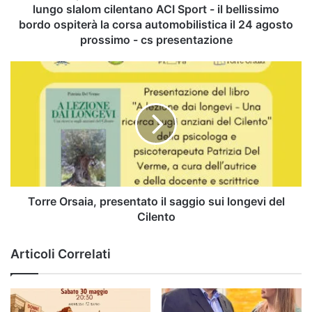
ACI
lungo slalom cilentano ACI Sport - il bellissimo
Sport
bordo ospiterà la corsa automobilistica il 24 agosto
-
prossimo - cs presentazione
il
bellissimo
Torre
bordo
Orsaia,
ospiterà
presentato
la
il
corsa
saggio
automobilistica
sui
il
longevi
24
del
agosto
Cilento
prossimo
Torre Orsaia, presentato il saggio sui longevi del
-
Cilento
cs
presentazione
Articoli Correlati