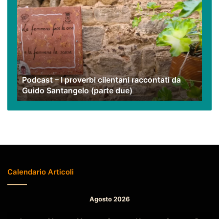
–
I
proverbi
cilentani
raccontati
da
Guido
Podcast – I proverbi cilentani raccontati da
Santangelo
Guido Santangelo (parte due)
(parte
due)
Calendario Articoli
Agosto 2026