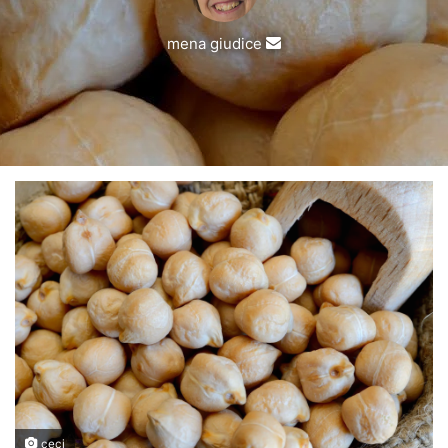
Invia
mena giudice
un'email
ceci