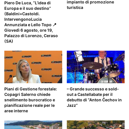
impianto di promozione
Piero De Luca, “L’idea di
turistica
Europa e il suo destino”
(Baldini+Castoldi.
IntervengonoLucia
Annunziata e Lello Topo 📍
Giovedì 6 agosto, ore 19,
Palazzo di Lorenzo, Ceraso
(SA)
Piani di Gestione forestale:
– Grande successo e sold-
Copagri Salerno chiede
out a Castellabate per il
snellimento burocratico e
debutto di “Anton Čechov in
pianificazione reale per le
Jazz”
aree interne