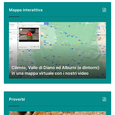
poveri
Mappa interattiva
ma
eccezionali.
Cilento,
Vallo
di
Diano
ed
Alburni
(e
dintorni)
Cilento, Vallo di Diano ed Alburni (e dintorni)
in
in una mappa virtuale con i nostri video
una
mappa
virtuale
con
i
Proverbi
nostri
video
Podcast