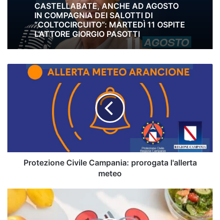
CASTELLABATE, ANCHE AD AGOSTO
IN COMPAGNIA DEI SALOTTI DI
“COLTOCIRCUITO”: MARTEDÌ 11 OSPITE
L’ATTORE GIORGIO PASOTTI
Protezione
Civile
Campania:
prorogata
l'allerta
meteo
Protezione Civile Campania: prorogata l'allerta
meteo
LA
DIETA
A