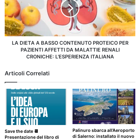
BASSO
CONTENUTO
PROTEICO
PER
PAZIENTI
AFFETTI
DA
LA DIETA A BASSO CONTENUTO PROTEICO PER
MALATTIE
PAZIENTI AFFETTI DA MALATTIE RENALI
RENALI
CRONICHE: L'ESPERIENZA ITALIANA
CRONICHE:
L'ESPERIENZA
Articoli Correlati
ITALIANA
Palinuro sbarca all’Aeroporto
Save the date 📆
di Salerno: installato il nuovo
Presentazione del libro di