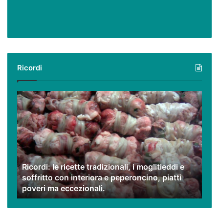
Ricordi
Ricordi:
le
ricette
tradizionali,
i
moglitieddi
e
Ricordi: le ricette tradizionali, i moglitieddi e
soffritto
soffritto con interiora e peperoncino, piatti
con
poveri ma eccezionali.
interiora
e
peperoncino,
piatti