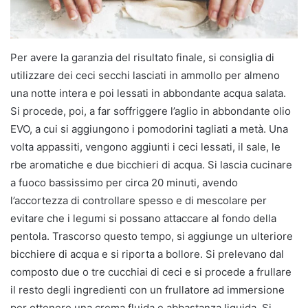
Per avere la garanzia del risultato finale, si consiglia di
utilizzare dei ceci secchi lasciati in ammollo per almeno
una notte intera e poi lessati in abbondante acqua salata.
Si procede, poi, a far soffriggere l’aglio in abbondante olio
EVO, a cui si aggiungono i pomodorini tagliati a metà. Una
volta appassiti, vengono aggiunti i ceci lessati, il sale, le
rbe aromatiche e due bicchieri di acqua. Si lascia cucinare
a fuoco bassissimo per circa 20 minuti, avendo
l’accortezza di controllare spesso e di mescolare per
evitare che i legumi si possano attaccare al fondo della
pentola. Trascorso questo tempo, si aggiunge un ulteriore
bicchiere di acqua e si riporta a bollore. Si prelevano dal
composto due o tre cucchiai di ceci e si procede a frullare
il resto degli ingredienti con un frullatore ad immersione
per ottenere una crema fluida e abbastanza liquida. Si