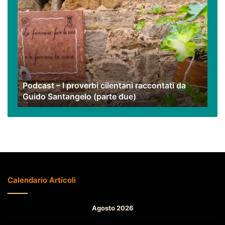
Podcast
–
I
proverbi
cilentani
raccontati
da
Guido
Podcast – I proverbi cilentani raccontati da
Santangelo
Guido Santangelo (parte due)
(parte
due)
Calendario Articoli
Agosto 2026