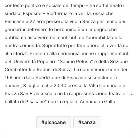
contesto politico e sociale del tempo – ha sottolineato il
sindaco Esposito – Riaffermare la verità, ossia che
Pisacane e 27 eroi persero la vita a Sanza per mano dei
gendarmi dell’esercito borbonico è un impegno che
dobbiamo assolvere nei confronti dell’onorabilità della
nostra comunità. Soprattutto per fare onore alla verità ed
alla storia”. Presenti alla cerimonia anche i rappresentanti
dell’Università Popolare “Sabino Peluso” e della Sezione
Combattenti e Reduci di Sanza. La commemorazione dei
166 anni dalla Spedizione di Pisacane si concluderà
domani, 3 luglio, dalle 20.30 presso la Villa Comunale di
Piazza San Francesco, con la rappresentazione teatrale “La
ballata di Pisacane” con la regia di Annamaria Gallo.
pisacane
sanza
Facebook
X
LinkedIn
Tumblr
Pinterest
Reddit
VKontakte
Odnokl