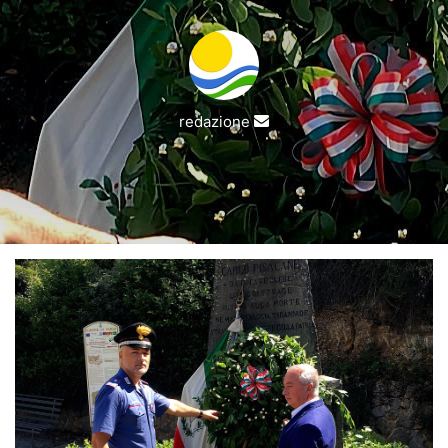
Invia
redazione
un'email