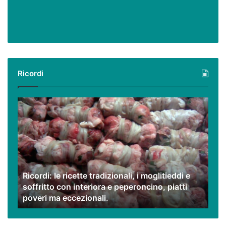
Ricordi
Ricordi:
le
ricette
tradizionali,
i
moglitieddi
e
Ricordi: le ricette tradizionali, i moglitieddi e
soffritto
soffritto con interiora e peperoncino, piatti
con
poveri ma eccezionali.
interiora
e
peperoncino,