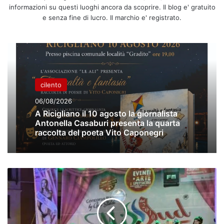
informazioni su questi luoghi ancora da scoprire. Il blog e' gratuito
e senza fine di lucro. Il marchio e' registrato.
cilento
06/08/2026
A Ricigliano il 10 agosto la giornalista
Antonella Casaburi presenta la quarta
raccolta del poeta Vito Caponegri
Miss
Sud
ha
fatto
tappa