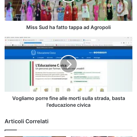
ad
Agropoli
Miss Sud ha fatto tappa ad Agropoli
Vogliamo
porre
fine
alle
morti
sulla
strada,
basta
l'educazione
civica
Vogliamo porre fine alle morti sulla strada, basta
l'educazione civica
Articoli Correlati