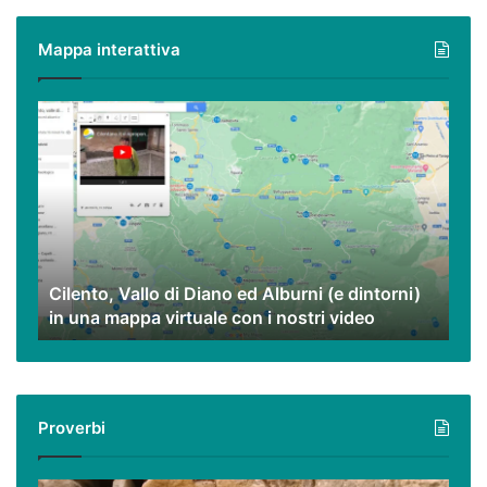
piatti
poveri
Mappa interattiva
ma
eccezionali.
Cilento,
Vallo
di
Diano
ed
Alburni
(e
dintorni)
Cilento, Vallo di Diano ed Alburni (e dintorni)
in
in una mappa virtuale con i nostri video
una
mappa
virtuale
con
i
Proverbi
nostri
video