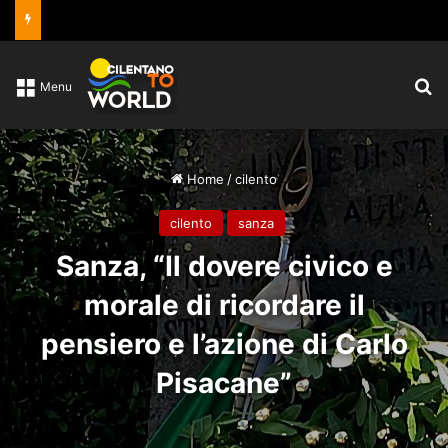
C
Menu
Home
/
cilento
cilento
sanza
Sanza, “Il dovere civico e
morale di ricordare il
pensiero e l’azione di Carlo
Pisacane”