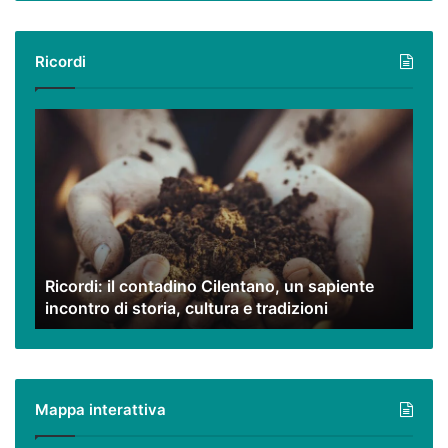
Ricordi
Ricordi:
il
contadino
Cilentano,
un
sapiente
incontro
di
Ricordi: il contadino Cilentano, un sapiente
storia,
incontro di storia, cultura e tradizioni
cultura
e
tradizioni
Mappa interattiva