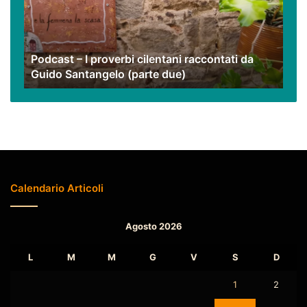
cilentani
raccontati
da
Guido
Podcast – I proverbi cilentani raccontati da
Santangelo
Guido Santangelo (parte due)
(parte
due)
Calendario Articoli
Agosto 2026
L
M
M
G
V
S
D
1
2