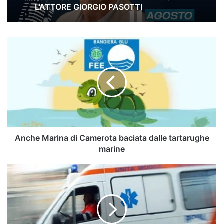
L’ATTORE GIORGIO PASOTTI
Anche
Marina
di
Camerota
baciata
dalle
tartarughe
marine
Anche Marina di Camerota baciata dalle tartarughe
marine
Golfo
di
Policastro,
stroncato
da
un