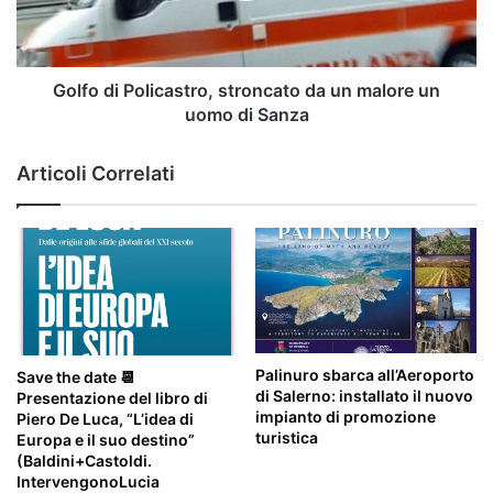
malore
un
uomo
di
Golfo di Policastro, stroncato da un malore un
Sanza
uomo di Sanza
Articoli Correlati
Palinuro sbarca all’Aeroporto
Save the date 📆
di Salerno: installato il nuovo
Presentazione del libro di
impianto di promozione
Piero De Luca, “L’idea di
turistica
Europa e il suo destino”
(Baldini+Castoldi.
IntervengonoLucia