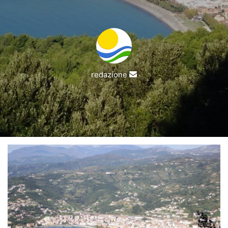
Invia
redazione
un'email