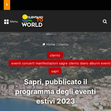
C
Menu
Home
/
cilento
cilento
eventi concerti manifestazioni sagre cilento diano alburni eventi
sapri
Sapri, pubblicato il
programma degli eventi
estivi 2023