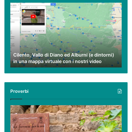
Cilento,
Vallo
di
Diano
ed
Alburni
(e
dintorni)
Cilento, Vallo di Diano ed Alburni (e dintorni)
in
in una mappa virtuale con i nostri video
una
mappa
virtuale
con
i
Proverbi
nostri
video
Podcast
–
I
proverbi