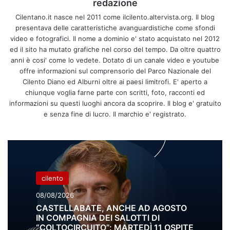
redazione
Cilentano.it nasce nel 2011 come ilcilento.altervista.org. Il blog
presentava delle caratteristiche avanguardistiche come sfondi
video e fotografici. Il nome a dominio e' stato acquistato nel 2012
ed il sito ha mutato grafiche nel corso del tempo. Da oltre quattro
anni è cosi' come lo vedete. Dotato di un canale video e youtube
offre informazioni sul comprensorio del Parco Nazionale del
Cilento Diano ed Alburni oltre ai paesi limitrofi. E' aperto a
chiunque voglia farne parte con scritti, foto, racconti ed
informazioni su questi luoghi ancora da scoprire. Il blog e' gratuito
e senza fine di lucro. Il marchio e' registrato.
cilento
08/08/2026
CASTELLABATE, ANCHE AD AGOSTO
IN COMPAGNIA DEI SALOTTI DI
“COLTOCIRCUITO”: MARTEDÌ 11 OSPITE