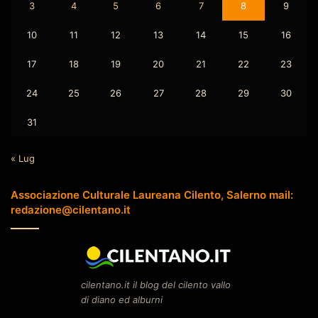
3
4
5
6
7
8
9
10
11
12
13
14
15
16
17
18
19
20
21
22
23
24
25
26
27
28
29
30
31
« Lug
Associazione Culturale Laureana Cilento, Salerno mail:
redazione@cilentano.it
cilentano.it il blog del cilento vallo
di diano ed alburni