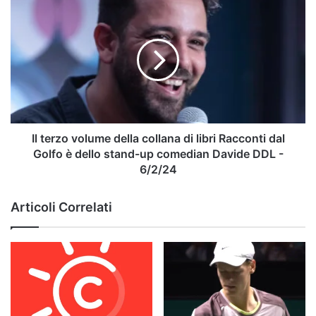
Il
terzo
volume
della
collana
di
libri
Racconti
dal
Golfo
Il terzo volume della collana di libri Racconti dal
è
Golfo è dello stand-up comedian Davide DDL -
dello
6/2/24
stand-
up
Articoli Correlati
comedian
Davide
DDL
-
6/2/24