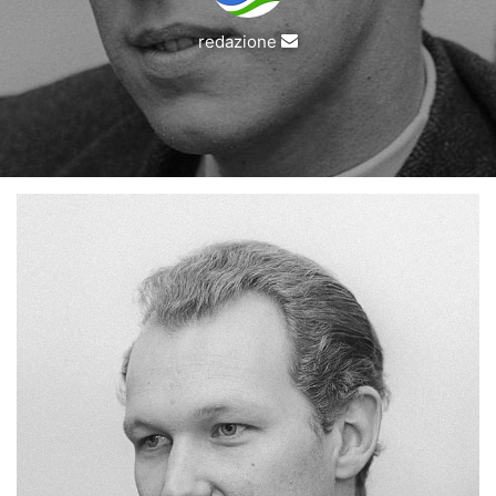
Invia
redazione
un'email