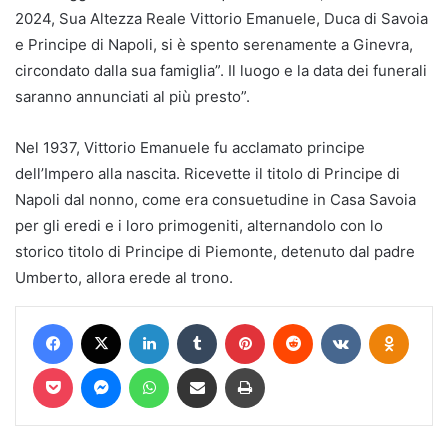
2024, Sua Altezza Reale Vittorio Emanuele, Duca di Savoia
e Principe di Napoli, si è spento serenamente a Ginevra,
circondato dalla sua famiglia”. Il luogo e la data dei funerali
saranno annunciati al più presto”.
Nel 1937, Vittorio Emanuele fu acclamato principe
dell’Impero alla nascita. Ricevette il titolo di Principe di
Napoli dal nonno, come era consuetudine in Casa Savoia
per gli eredi e i loro primogeniti, alternandolo con lo
storico titolo di Principe di Piemonte, detenuto dal padre
Umberto, allora erede al trono.
Facebook
X
LinkedIn
Tumblr
Pinterest
Reddit
VKontakte
Odnokl
Pocket
Messenger
WhatsApp
Condividi via mail
Stampa