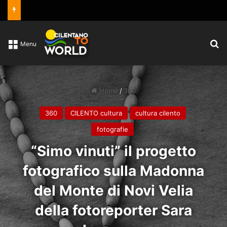
C
Menu
Home
/
360
360
CILENTO cultura
cultura cilento
fotografie
“Simo vinuti” il progetto
fotografico sulla Madonna
del Monte di Novi Velia
della fotoreporter Sara