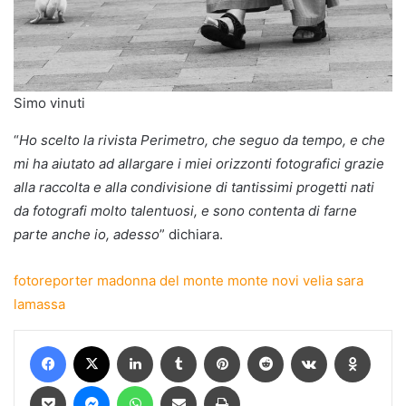
Simo vinuti
“
Ho scelto la rivista Perimetro, che seguo da tempo, e che
mi ha aiutato ad allargare i miei orizzonti fotografici grazie
alla raccolta e alla condivisione di tantissimi progetti nati
da fotografi molto talentuosi, e sono contenta di farne
parte anche io, adesso
” dichiara.
fotoreporter
madonna del monte
monte novi velia
sara
lamassa
Facebook
X
LinkedIn
Tumblr
Pinterest
Reddit
VKontakte
Odnokl
Pocket
Messenger
WhatsApp
Condividi via mail
Stampa