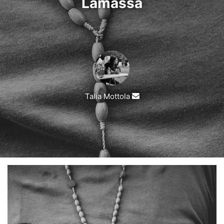
Lamassa
Invia
Talia Mottola
un'email