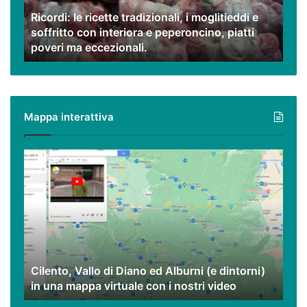
e
Ricordi: le ricette tradizionali, i moglitieddi e
soffritto
soffritto con interiora e peperoncino, piatti
con
poveri ma eccezionali.
interiora
e
peperoncino,
piatti
poveri
Mappa interattiva
ma
eccezionali.
Cilento,
Vallo
di
Diano
ed
Alburni
(e
dintorni)
Cilento, Vallo di Diano ed Alburni (e dintorni)
in
in una mappa virtuale con i nostri video
una
mappa