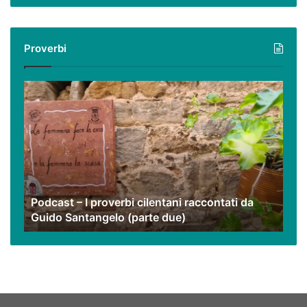
virtuale
con
i
Proverbi
nostri
video
Podcast
–
I
proverbi
cilentani
raccontati
da
Guido
Podcast – I proverbi cilentani raccontati da
Santangelo
Guido Santangelo (parte due)
(parte
due)