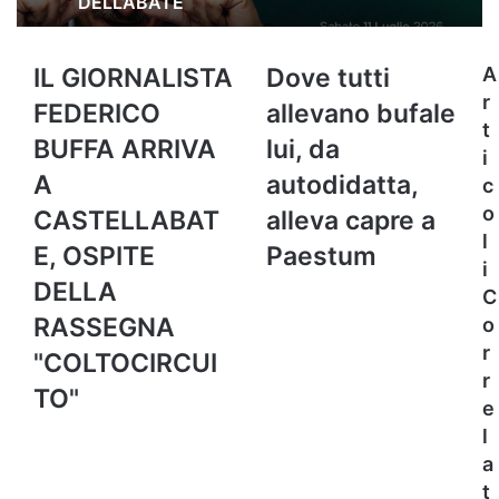
DELL’ABATE
IL
Dove
IL GIORNALISTA
Dove tutti
A
GIORNALISTA
tutti
r
FEDERICO
allevano bufale
FEDERICO
allevano
t
BUFFA
bufale
BUFFA ARRIVA
lui, da
i
ARRIVA
lui,
A
autodidatta,
c
A
da
CASTELLABATE,
autodidatta,
o
CASTELLABAT
alleva capre a
OSPITE
alleva
l
E, OSPITE
Paestum
DELLA
capre
i
RASSEGNA
a
DELLA
C
"COLTOCIRCUITO"
Paestum
RASSEGNA
o
r
"COLTOCIRCUI
r
TO"
e
l
a
t