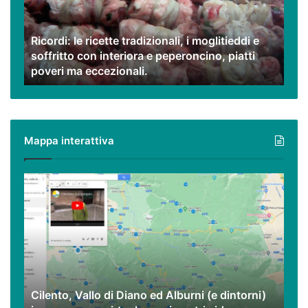
moglitieddi
e
Ricordi: le ricette tradizionali, i moglitieddi e
soffritto
soffritto con interiora e peperoncino, piatti
con
poveri ma eccezionali.
interiora
e
peperoncino,
piatti
poveri
Mappa interattiva
ma
eccezionali.
Cilento,
Vallo
di
Diano
ed
Alburni
(e
dintorni)
Cilento, Vallo di Diano ed Alburni (e dintorni)
in