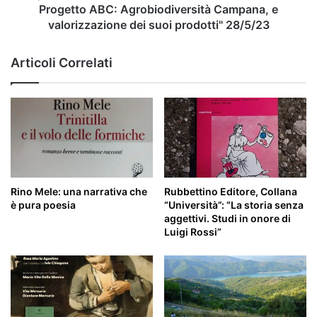
Agrobiodiversità
Progetto ABC: Agrobiodiversità Campana, e
Campana,
valorizzazione dei suoi prodotti" 28/5/23
e
valorizzazione
Articoli Correlati
dei
suoi
prodotti"
28/5/23
Rino Mele: una narrativa che
Rubbettino Editore, Collana
è pura poesia
“Università”: “La storia senza
aggettivi. Studi in onore di
Luigi Rossi”