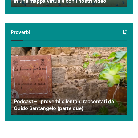
in una mappa virtuale con i nostri video
una
mappa
virtuale
con
i
Proverbi
nostri
video
Podcast
–
I
proverbi
cilentani
raccontati
da
Guido
Podcast – I proverbi cilentani raccontati da
Santangelo
Guido Santangelo (parte due)
(parte
due)