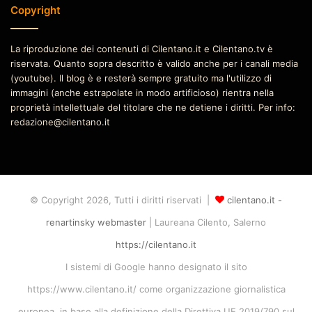
Copyright
La riproduzione dei contenuti di Cilentano.it e Cilentano.tv è
riservata. Quanto sopra descritto è valido anche per i canali media
(youtube). Il blog è e resterà sempre gratuito ma l'utilizzo di
immagini (anche estrapolate in modo artificioso) rientra nella
proprietà intellettuale del titolare che ne detiene i diritti. Per info:
redazione@cilentano.it
© Copyright 2026, Tutti i diritti riservati |
cilentano.it -
renartinsky webmaster
| Laureana Cilento, Salerno
https://cilentano.it
I sistemi di Google hanno designato il sito
https://www.cilentano.it/ come organizzazione giornalistica
europea, in base alla definizione della Direttiva UE 2019/790 sul