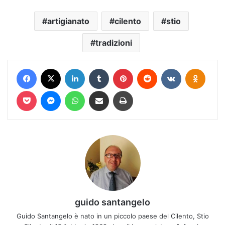
artigianato
cilento
stio
tradizioni
Facebook
X
LinkedIn
Tumblr
Pinterest
Reddit
VKontakte
Odnokl
Pocket
Messenger
WhatsApp
Condividi via mail
Stampa
guido santangelo
Guido Santangelo è nato in un piccolo paese del Cilento, Stio