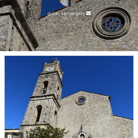
Invia
guido santangelo
un'email
stio1