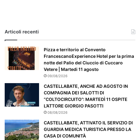
c
a
s
o
e
Articoli recenti
’
p
a
Pizza e territorio al Convento
r
FrancescanoExperience Hotel per la prima
t
notte del Palio del Ciuccio di Cuccaro
i
Vetere | Martedi 11 agosto
c
09/08/2026
o
CASTELLABATE, ANCHE AD AGOSTO IN
l
COMPAGNIA DEI SALOTTI DI
a
“COLTOCIRCUITO”: MARTEDÌ 11 OSPITE
r
L’ATTORE GIORGIO PASOTTI
m
08/08/2026
e
n
CASTELLABATE, ATTIVATO IL SERVIZIO DI
t
GUARDIA MEDICA TURISTICA PRESSO LA
e
CASA DI COMUNITÀ