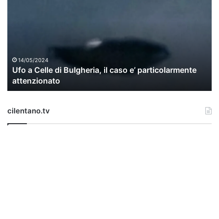
o
a
C
e
l
l
14/05/2024
Ufo a Celle di Bulgheria, il caso e’ particolarmente
e
attenzionato
d
i
B
cilentano.tv
u
l
g
h
e
r
i
a
,
i
l