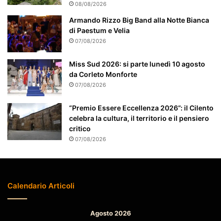
a
08/08/2026
t
Armando Rizzo Big Band alla Notte Bianca
t
di Paestum e Velia
e
07/08/2026
n
z
Miss Sud 2026: si parte lunedì 10 agosto
i
da Corleto Monforte
o
n
07/08/2026
a
t
“Premio Essere Eccellenza 2026”: il Cilento
o
celebra la cultura, il territorio e il pensiero
critico
07/08/2026
Calendario Articoli
Agosto 2026