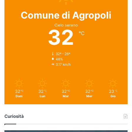
Comune di Agropoli
Cielo sereno
32
℃
32º - 26º
46%
3.17 km/h
32
32
32
32
33
℃
℃
℃
℃
℃
Dom
Lun
Mar
Mer
Gio
Curiosità