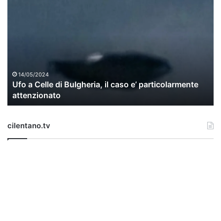
U
f
o
a
C
e
l
l
14/05/2024
Ufo a Celle di Bulgheria, il caso e’ particolarmente
e
attenzionato
d
i
B
cilentano.tv
u
l
g
h
e
r
i
a
,
i