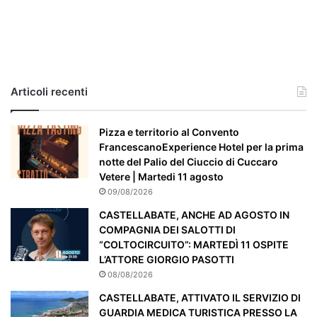
l
c
a
s
o
e
Articoli recenti
’
p
a
Pizza e territorio al Convento
r
FrancescanoExperience Hotel per la prima
t
notte del Palio del Ciuccio di Cuccaro
i
Vetere | Martedi 11 agosto
c
09/08/2026
o
CASTELLABATE, ANCHE AD AGOSTO IN
l
COMPAGNIA DEI SALOTTI DI
a
“COLTOCIRCUITO”: MARTEDÌ 11 OSPITE
r
L’ATTORE GIORGIO PASOTTI
m
08/08/2026
e
n
CASTELLABATE, ATTIVATO IL SERVIZIO DI
t
GUARDIA MEDICA TURISTICA PRESSO LA