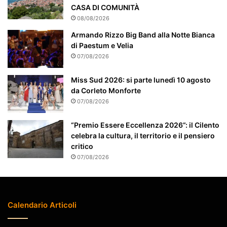
e
CASA DI COMUNITÀ
a
08/08/2026
t
Armando Rizzo Big Band alla Notte Bianca
t
di Paestum e Velia
e
07/08/2026
n
z
Miss Sud 2026: si parte lunedì 10 agosto
i
da Corleto Monforte
o
n
07/08/2026
a
t
“Premio Essere Eccellenza 2026”: il Cilento
o
celebra la cultura, il territorio e il pensiero
critico
07/08/2026
Calendario Articoli