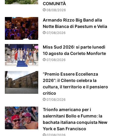
m
COMUNITÀ
e
08/08/2026
n
t
Armando Rizzo Big Band alla
e
Notte Bianca di Paestum e Velia
a
07/08/2026
t
t
Miss Sud 2026: si parte lunedì
e
10 agosto da Corleto Monforte
n
07/08/2026
z
i
“Premio Essere Eccellenza
o
2026”: il Cilento celebra la
n
cultura, il territorio e il pensiero
a
critico
t
07/08/2026
o
Trionfo americano per i
salernitani Bollo e Fummo: la
bachata italiana conquista New
York e San Francisco
07/08/2026