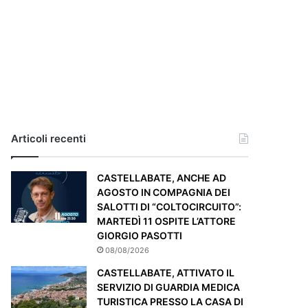
i
a
,
i
l
c
a
s
o
e
Articoli recenti
’
p
CASTELLABATE, ANCHE AD
a
AGOSTO IN COMPAGNIA DEI
r
SALOTTI DI “COLTOCIRCUITO”:
t
MARTEDÌ 11 OSPITE L’ATTORE
i
GIORGIO PASOTTI
c
o
08/08/2026
l
CASTELLABATE, ATTIVATO IL
a
SERVIZIO DI GUARDIA MEDICA
r
TURISTICA PRESSO LA CASA DI