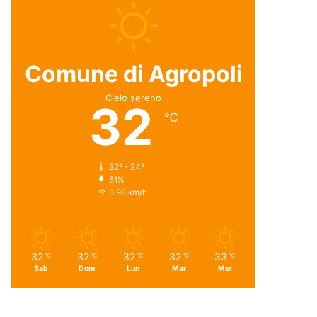
Comune di Agropoli
Cielo sereno
32
℃
32º - 24º
61%
3.98 km/h
32
32
32
32
33
℃
℃
℃
℃
℃
Sab
Dom
Lun
Mar
Mer