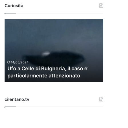
Curiosità
U
f
o
a
C
e
l
14/05/2024
l
Ufo a Celle di Bulgheria, il caso e’
e
particolarmente attenzionato
d
i
B
u
cilentano.tv
l
g
h
e
r