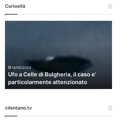
Curiosità
U
f
o
a
C
e
l
14/05/2024
l
Ufo a Celle di Bulgheria, il caso e’
e
particolarmente attenzionato
d
i
B
u
cilentano.tv
l
g
h
e
r