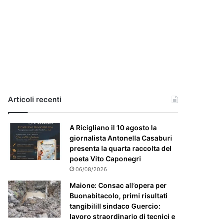
i
a
,
i
l
c
a
s
o
e
Articoli recenti
’
p
A Ricigliano il 10 agosto la
a
giornalista Antonella Casaburi
r
presenta la quarta raccolta del
t
poeta Vito Caponegri
i
c
06/08/2026
o
Maione: Consac all’opera per
l
Buonabitacolo, primi risultati
a
tangibiliIl sindaco Guercio:
r
lavoro straordinario di tecnici e