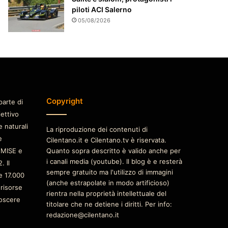
piloti ACI Salerno
05/08/2026
Copyright
parte di
iettivo
e naturali
La riproduzione dei contenuti di
è
Cilentano.it e Cilentano.tv è riservata.
 MISE e
Quanto sopra descritto è valido anche per
i canali media (youtube). Il blog è e resterà
. Il
sempre gratuito ma l'utilizzo di immagini
e 17.000
(anche estrapolate in modo artificioso)
 risorse
rientra nella proprietà intellettuale del
oscere
titolare che ne detiene i diritti. Per info:
redazione@cilentano.it