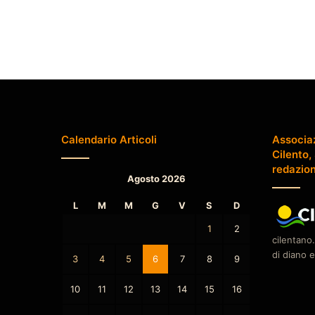
Calendario Articoli
Associa
Cilento,
redazio
Agosto 2026
L
M
M
G
V
S
D
1
2
cilentano.
di diano e
3
4
5
6
7
8
9
10
11
12
13
14
15
16