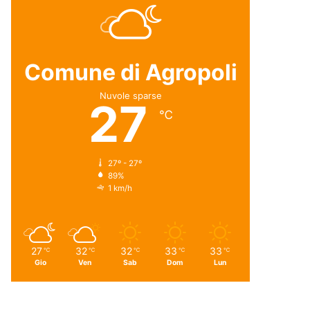
Comune di Agropoli
Nuvole sparse
27
℃
27º - 27º
89%
1 km/h
27
32
32
33
33
℃
℃
℃
℃
℃
Gio
Ven
Sab
Dom
Lun