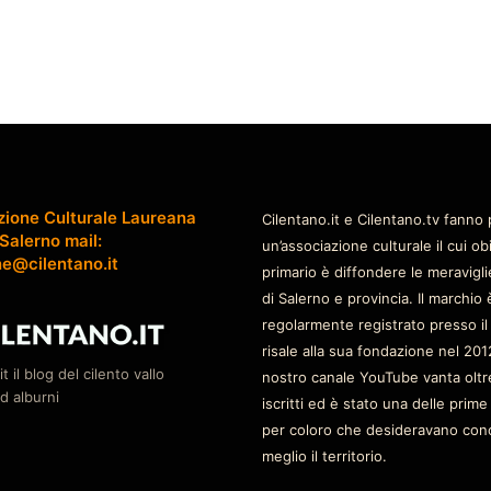
zione Culturale Laureana
Cilentano.it e Cilentano.tv fanno 
 Salerno mail:
un’associazione culturale il cui ob
ne@cilentano.it
primario è diffondere le meravigli
di Salerno e provincia. Il marchio 
regolarmente registrato presso il
risale alla sua fondazione nel 2012
it il blog del cilento vallo
nostro canale YouTube vanta oltr
d alburni
iscritti ed è stato una delle prime
per coloro che desideravano con
meglio il territorio.