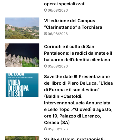
m
operai specializzati
e
06/08/2026
n
t
VII edizione del Campus
e
“Clarinettando” a Torchiara
a
06/08/2026
t
t
Corinoti e il culto di San
e
Pantaleone: le radici dalmate e il
n
baluardo dell’identità cilentana
z
05/08/2026
i
Save the date 📆 Presentazione
o
del libro di Piero De Luca, “L’idea
n
di Europa e il suo destino”
a
(Baldini+Castoldi.
t
IntervengonoLucia Annunziata
o
e Lello Topo 📍Giovedì 6 agosto,
ore 19, Palazzo di Lorenzo,
Ceraso (SA)
05/08/2026
Salite e slalom, protagonisti i