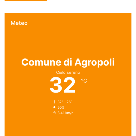
Meteo
Comune di Agropoli
Cielo sereno
32
℃
32º - 26º
50%
3.41 km/h