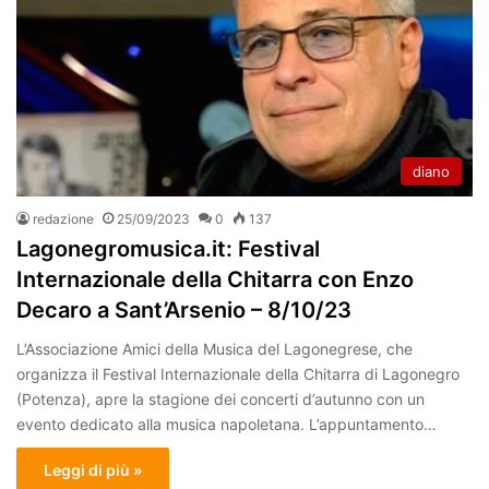
diano
redazione
25/09/2023
0
137
Lagonegromusica.it: Festival
Internazionale della Chitarra con Enzo
Decaro a Sant’Arsenio – 8/10/23
L’Associazione Amici della Musica del Lagonegrese, che
organizza il Festival Internazionale della Chitarra di Lagonegro
(Potenza), apre la stagione dei concerti d’autunno con un
evento dedicato alla musica napoletana. L’appuntamento…
Leggi di più »