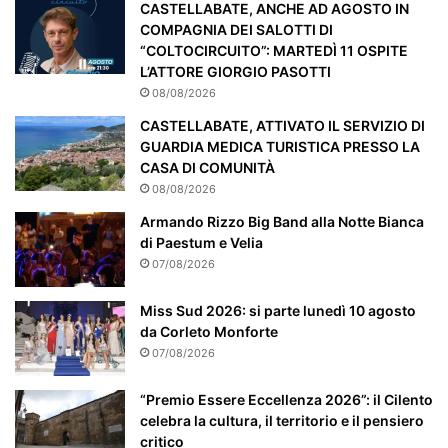
CASTELLABATE, ANCHE AD AGOSTO IN
l
COMPAGNIA DEI SALOTTI DI
a
“COLTOCIRCUITO”: MARTEDÌ 11 OSPITE
r
L’ATTORE GIORGIO PASOTTI
m
08/08/2026
e
n
CASTELLABATE, ATTIVATO IL SERVIZIO DI
t
GUARDIA MEDICA TURISTICA PRESSO LA
e
CASA DI COMUNITÀ
a
08/08/2026
t
Armando Rizzo Big Band alla Notte Bianca
t
di Paestum e Velia
e
07/08/2026
n
z
Miss Sud 2026: si parte lunedì 10 agosto
i
da Corleto Monforte
o
n
07/08/2026
a
t
“Premio Essere Eccellenza 2026”: il Cilento
o
celebra la cultura, il territorio e il pensiero
critico