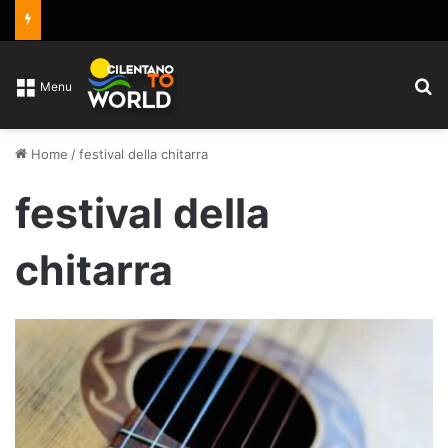
C
Menu
Home
/
festival della chitarra
festival della
chitarra