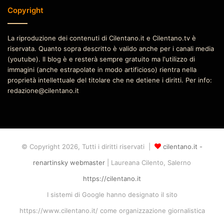
Copyright
La riproduzione dei contenuti di Cilentano.it e Cilentano.tv è
riservata. Quanto sopra descritto è valido anche per i canali media
(youtube). Il blog è e resterà sempre gratuito ma l'utilizzo di
immagini (anche estrapolate in modo artificioso) rientra nella
proprietà intellettuale del titolare che ne detiene i diritti. Per info:
redazione@cilentano.it
© Copyright 2026, Tutti i diritti riservati |
cilentano.it -
renartinsky webmaster
| Laureana Cilento, Salerno
https://cilentano.it
I sistemi di Google hanno designato il sito
https://www.cilentano.it/ come organizzazione giornalistica