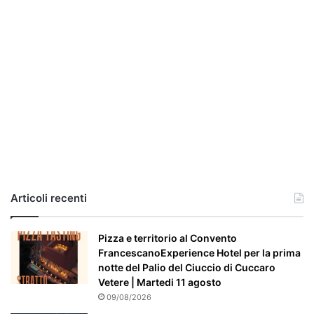
g
h
e
r
i
a
,
i
l
c
a
s
o
e
Articoli recenti
’
p
a
Pizza e territorio al Convento
r
FrancescanoExperience Hotel per la prima
t
notte del Palio del Ciuccio di Cuccaro
i
Vetere | Martedi 11 agosto
c
09/08/2026
o