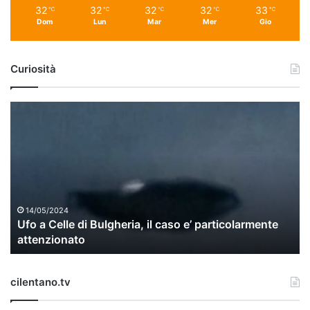
32
32
32
32
33
℃
℃
℃
℃
℃
Dom
Lun
Mar
Mer
Gio
Curiosità
U
f
o
a
C
e
l
l
14/05/2024
Ufo a Celle di Bulgheria, il caso e’ particolarmente
e
attenzionato
d
i
B
cilentano.tv
u
l