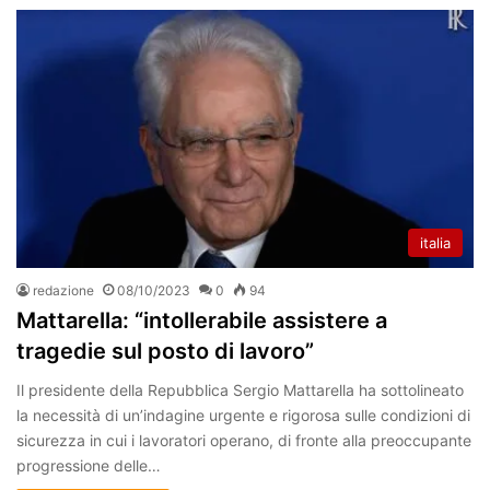
italia
redazione
08/10/2023
0
94
Mattarella: “intollerabile assistere a
tragedie sul posto di lavoro”
Il presidente della Repubblica Sergio Mattarella ha sottolineato
la necessità di un’indagine urgente e rigorosa sulle condizioni di
sicurezza in cui i lavoratori operano, di fronte alla preoccupante
progressione delle…