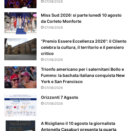
t
07/08/2026
i
c
Miss Sud 2026: si parte lunedì 10 agosto
o
da Corleto Monforte
l
07/08/2026
a
r
“Premio Essere Eccellenza 2026”: il Cilento
m
celebra la cultura, il territorio e il pensiero
e
critico
n
07/08/2026
t
e
Trionfo americano per i salernitani Bollo e
a
Fummo: la bachata italiana conquista New
t
York e San Francisco
t
07/08/2026
e
Orizzonti 7 Agsoto
n
07/08/2026
z
i
o
A Ricigliano il 10 agosto la giornalista
n
Antonella Casaburi presenta la quarta
a