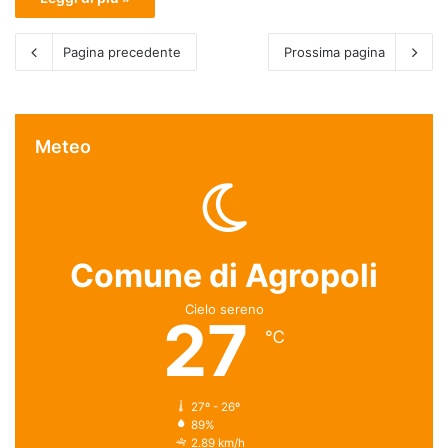
Pagina precedente
Prossima pagina
Meteo
Comune di Agropoli
Cielo sereno
27
℃
27º - 26º
89%
2.89 km/h