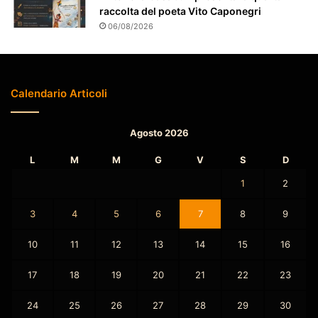
raccolta del poeta Vito Caponegri
t
06/08/2026
o
Calendario Articoli
Agosto 2026
L
M
M
G
V
S
D
1
2
3
4
5
6
7
8
9
10
11
12
13
14
15
16
17
18
19
20
21
22
23
24
25
26
27
28
29
30