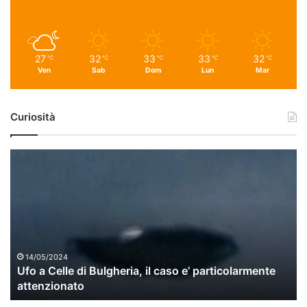
27
32
33
33
32
℃
℃
℃
℃
℃
Ven
Sab
Dom
Lun
Mar
Curiosità
U
f
o
a
C
e
l
l
14/05/2024
Ufo a Celle di Bulgheria, il caso e’ particolarmente
e
attenzionato
d
i