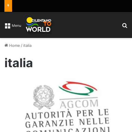
C
Menu
Home
/
italia
italia