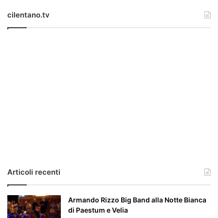
B
cilentano.tv
u
l
g
h
e
r
i
a
,
i
l
c
a
s
o
e
Articoli recenti
’
p
a
Armando Rizzo Big Band alla Notte Bianca
r
di Paestum e Velia