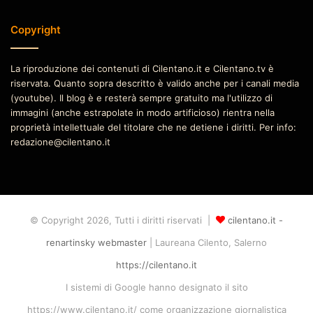
Copyright
La riproduzione dei contenuti di Cilentano.it e Cilentano.tv è
riservata. Quanto sopra descritto è valido anche per i canali media
(youtube). Il blog è e resterà sempre gratuito ma l'utilizzo di
immagini (anche estrapolate in modo artificioso) rientra nella
proprietà intellettuale del titolare che ne detiene i diritti. Per info:
redazione@cilentano.it
© Copyright 2026, Tutti i diritti riservati |
cilentano.it -
renartinsky webmaster
| Laureana Cilento, Salerno
https://cilentano.it
I sistemi di Google hanno designato il sito
https://www.cilentano.it/ come organizzazione giornalistica